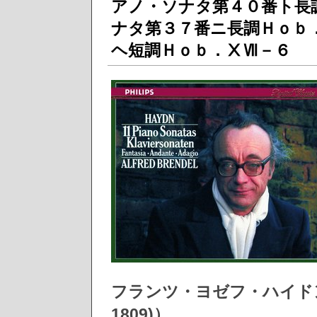
アノ・ソナタ第４０番ト長
ナタ第３７番ニ長調Ｈｏｂ
ヘ短調Ｈｏｂ．ⅩⅦ－６
フランツ・ヨゼフ・ハイドン（Fran
1809)）