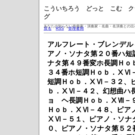
こういちろう どっと こむ ク
グ
あなたの知らない作曲家・演奏家・名曲・名演奏との出
戻る
RSS
管理者用
アルフレート・ブレンデル
アノ・ソナタ第２０番ハ短
ナタ第４９番変ホ長調Ｈｏ
３４番ホ短調Ｈｏｂ．ⅩⅥ
短調Ｈｏｂ．ⅩⅥ－３２、
ｂ．ⅩⅥ－４２、幻想曲ハ
ョ ヘ長調Ｈｏｂ．ⅩⅦ－
Ｈｏｂ．ⅩⅥ－４８、ピア
ⅩⅥ－５１、ピアノ・ソナ
０、ピアノ・ソナタ第５２