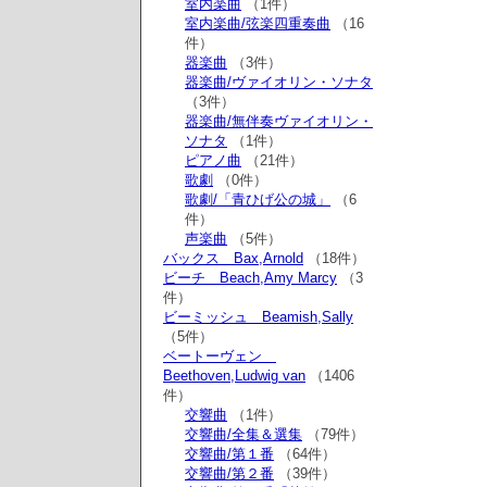
室内楽曲
（1件）
室内楽曲/弦楽四重奏曲
（16
件）
器楽曲
（3件）
器楽曲/ヴァイオリン・ソナタ
（3件）
器楽曲/無伴奏ヴァイオリン・
ソナタ
（1件）
ピアノ曲
（21件）
歌劇
（0件）
歌劇/「青ひげ公の城」
（6
件）
声楽曲
（5件）
バックス Bax,Arnold
（18件）
ビーチ Beach,Amy Marcy
（3
件）
ビーミッシュ Beamish,Sally
（5件）
ベートーヴェン
Beethoven,Ludwig van
（1406
件）
交響曲
（1件）
交響曲/全集＆選集
（79件）
交響曲/第１番
（64件）
交響曲/第２番
（39件）