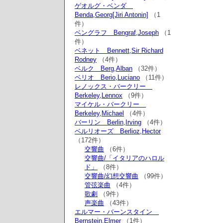
ゲオルグ・ベンダ
Benda,Georg[Jiri Antonin]
（1
件）
ベングラフ Bengraf,Joseph
（1
件）
ベネット Bennett,Sir Richard
Rodney
（4件）
ベルク Berg,Alban
（32件）
ベリオ Berio,Luciano
（11件）
レノックス・バークリー
Berkeley,Lennox
（9件）
マイケル・バークリー
Berkeley,Michael
（4件）
バーリン Berlin,Irving
（4件）
ベルリオーズ Berlioz,Hector
（172件）
交響曲
（6件）
交響曲/「イタリアのハロル
ド」
（8件）
交響曲/幻想交響曲
（99件）
管弦楽曲
（4件）
歌劇
（9件）
声楽曲
（43件）
エルマー・バーンスタイン
Bernstein,Elmer
（1件）