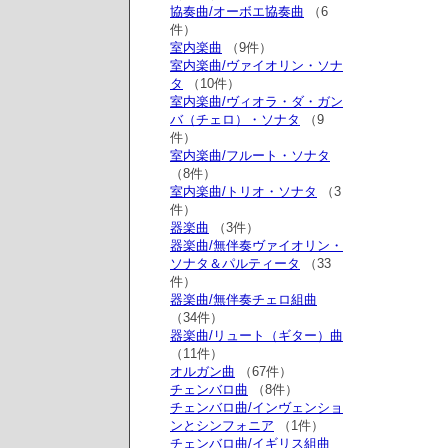
協奏曲/オーボエ協奏曲
（6
件）
室内楽曲
（9件）
室内楽曲/ヴァイオリン・ソナ
タ
（10件）
室内楽曲/ヴィオラ・ダ・ガン
バ（チェロ）・ソナタ
（9
件）
室内楽曲/フルート・ソナタ
（8件）
室内楽曲/トリオ・ソナタ
（3
件）
器楽曲
（3件）
器楽曲/無伴奏ヴァイオリン・
ソナタ＆パルティータ
（33
件）
器楽曲/無伴奏チェロ組曲
（34件）
器楽曲/リュート（ギター）曲
（11件）
オルガン曲
（67件）
チェンバロ曲
（8件）
チェンバロ曲/インヴェンショ
ンとシンフォニア
（1件）
チェンバロ曲/イギリス組曲