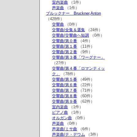
室内楽曲
（1件）
声楽曲
（1件）
ブルックナー Bruckner,Anton
（428件）
交響曲
（0件）
交響曲/全集＆選集
（24件）
交響曲/交響曲ヘ短調
（0件）
交響曲/第０番
（4件）
交響曲/第１番
（11件）
交響曲/第２番
（9件）
交響曲/第３番「ワーグナー」
（27件）
交響曲/第４番「ロマンティッ
ク」
（78件）
交響曲/第５番
（49件）
交響曲/第６番
（22件）
交響曲/第７番
（71件）
交響曲/第８番
（60件）
交響曲/第９番
（62件）
室内楽曲
（1件）
ピアノ曲
（1件）
オルガン曲
（0件）
声楽曲
（0件）
声楽曲/ミサ曲
（6件）
声楽曲/テ・デウム
（3件）