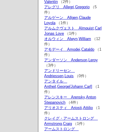
Valentin
（2件）
アレグリ Allegri,Gregorio
（5
件）
アルゲーン Allgen,Claude
Loyola
（1件）
アルムクヴェスト Almquist,Carl
Jonas Love
（1件）
オルウィン Alwyn,William
（12
件）
アモデーイ Amodei,Cataldo
（1
件）
アンダーソン Anderson,Leroy
（3件）
アンドリーセン
Andriessen,Louis
（0件）
アンタイル
Antheil,George[Johann Carl]
（1
件）
アレンスキー Arensky,Anton
Stepanovich
（4件）
アリオスティ Ariosti,Attilio
（1
件）
クレイグ・アームストロング
Armstrong,Craig
（1件）
アームストロング