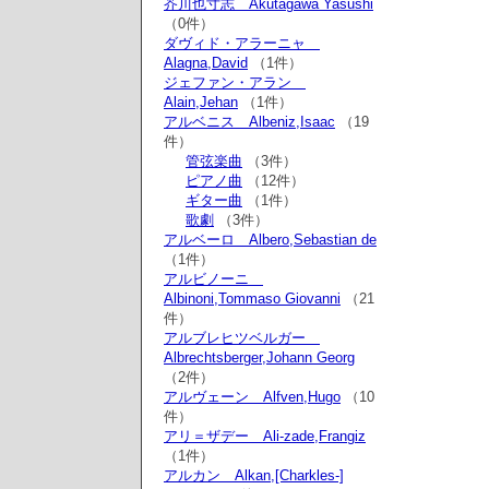
芥川也寸志 Akutagawa Yasushi
（0件）
ダヴィド・アラーニャ
Alagna,David
（1件）
ジェファン・アラン
Alain,Jehan
（1件）
アルベニス Albeniz,Isaac
（19
件）
管弦楽曲
（3件）
ピアノ曲
（12件）
ギター曲
（1件）
歌劇
（3件）
アルベーロ Albero,Sebastian de
（1件）
アルビノーニ
Albinoni,Tommaso Giovanni
（21
件）
アルブレヒツベルガー
Albrechtsberger,Johann Georg
（2件）
アルヴェーン Alfven,Hugo
（10
件）
アリ＝ザデー Ali-zade,Frangiz
（1件）
アルカン Alkan,[Charkles-]