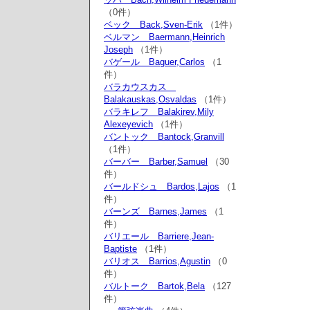
（0件）
ベック Back,Sven-Erik
（1件）
ベルマン Baermann,Heinrich
Joseph
（1件）
バゲール Baguer,Carlos
（1
件）
バラカウスカス
Balakauskas,Osvaldas
（1件）
バラキレフ Balakirev,Mily
Alexeyevich
（1件）
バントック Bantock,Granvill
（1件）
バーバー Barber,Samuel
（30
件）
バールドシュ Bardos,Lajos
（1
件）
バーンズ Barnes,James
（1
件）
バリエール Barriere,Jean-
Baptiste
（1件）
バリオス Barrios,Agustin
（0
件）
バルトーク Bartok,Bela
（127
件）