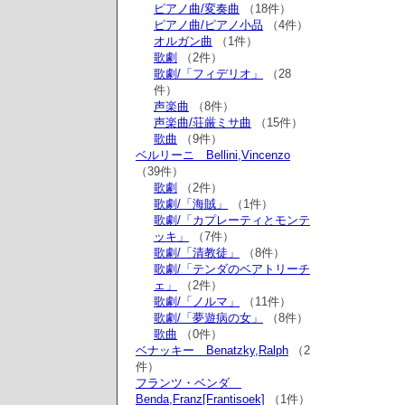
ピアノ曲/変奏曲
（18件）
ピアノ曲/ピアノ小品
（4件）
オルガン曲
（1件）
歌劇
（2件）
歌劇/「フィデリオ」
（28
件）
声楽曲
（8件）
声楽曲/荘厳ミサ曲
（15件）
歌曲
（9件）
ベルリーニ Bellini,Vincenzo
（39件）
歌劇
（2件）
歌劇/「海賊」
（1件）
歌劇/「カプレーティとモンテ
ッキ」
（7件）
歌劇/「清教徒」
（8件）
歌劇/「テンダのベアトリーチ
ェ」
（2件）
歌劇/「ノルマ」
（11件）
歌劇/「夢遊病の女」
（8件）
歌曲
（0件）
ベナッキー Benatzky,Ralph
（2
件）
フランツ・ベンダ
Benda,Franz[Frantisoek]
（1件）