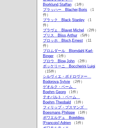
Bjorklund,Staffan
（1件）
ブラッハー Blacher,Boris
（1
件）
ブラック Black,Stanley
（1
件）
ブラヴェ Blavet,Michel
（2件）
ブリス Bliss,Arthur
（5件）
ブロッホ Bloch,Ernest
（11
件）
ブロムダール Blomdahl,Karl-
Binger
（1件）
ブロウ Blow,John
（2件）
ボッケリーニ Boccherini,Luigi
（15件）
シルヴィエ・ボドロヴァー
Bodorova,Sylvie
（2件）
ゲオルク・ベーム
Boehm,Georg
（1件）
テオバルト・ベーム
Boehm,Theobald
（1件）
フィリップ・ブスマンズ
Boesmans,Philippe
（1件）
ボワエルデュ Boieldieu,
[Francois] Adrien
（1件）
ボワモルティエ