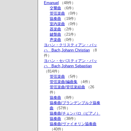
Emanuel
（48件）
交響曲
（6件）
管弦楽曲
（0件）
協奏曲
（19件）
室内楽曲
（0件）
器楽曲
（2件）
鍵盤曲
（21件）
声楽曲
（0件）
ヨハン・クリスティアン・バッ
ハ Bach,Johann Christian
（8
件）
ヨハン・セバスティアン・バッ
ハ Bach,Johann Sebastian
（814件）
管弦楽曲
（5件）
管弦楽曲/編曲集
（4件）
管弦楽曲/管弦楽組曲
（26
件）
協奏曲
（8件）
協奏曲/ブランデンブルク協奏
曲
（57件）
協奏曲/チェンバロ（ピアノ）
協奏曲
（38件）
協奏曲/ヴァイオリン協奏曲
（40件）