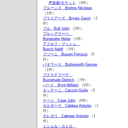
声楽曲/モテット
（0件）
ブルーンズ Bruhns,Nicolaus
（1件）
ブライアーズ Bryars,Gavin
（3
件）
ブル Bull,John
（2件）
ブルッグラーベ
Burggrabe,Helge
（1件）
アドルフ・ブッシュ
Busch,Adolf
（1件）
ブゾーニ Busoni,Ferrucio
（8
件）
バタワース Butterworth,George
（1件）
ブクステフーデ
Buxtehude,Dietrich
（7件）
バード Byrd,William
（5件）
カッチーニ Caccini,Giulio
（0
件）
ケージ Cage,John
（6件）
カルダーラ Caldara,Antonio
（1
件）
カレガリ Calegari,Antonio
（1
件）
ミシェル・カミロ