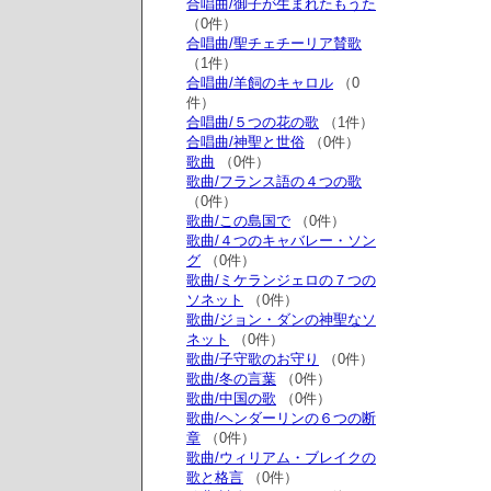
合唱曲/御子が生まれたもうた
（0件）
合唱曲/聖チェチーリア賛歌
（1件）
合唱曲/羊飼のキャロル
（0
件）
合唱曲/５つの花の歌
（1件）
合唱曲/神聖と世俗
（0件）
歌曲
（0件）
歌曲/フランス語の４つの歌
（0件）
歌曲/この島国で
（0件）
歌曲/４つのキャバレー・ソン
グ
（0件）
歌曲/ミケランジェロの７つの
ソネット
（0件）
歌曲/ジョン・ダンの神聖なソ
ネット
（0件）
歌曲/子守歌のお守り
（0件）
歌曲/冬の言葉
（0件）
歌曲/中国の歌
（0件）
歌曲/ヘンダーリンの６つの断
章
（0件）
歌曲/ウィリアム・ブレイクの
歌と格言
（0件）