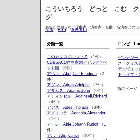
こういちろう どっと こむ ク
グ
あなたの知らない作曲家・演奏家・名曲・名演奏との出
戻る
RSS
管理者用
分類一覧
ロンビ Lumby
このカタログについて
（1件）
ゲンナジー
CD&SACD作曲家別／アルファベ
ス・クリス
ット順
（0件）
デイヴィッ
アベル Abel,Carl Friedrich
（2
ト・オブ・
件）
アダン Adam,Adolphe
（7件）
前のページ
アダムス Adams,John
（6件）
アディンセル Addinsell,Richard
（4件）
アデス Ades,Thomas
（8件）
アグリコラ Agricola,Alexander
（1件）
アーレ Ahle,Johann Rudolf
（1
件）
アホ Aho,Kalevi
（10件）