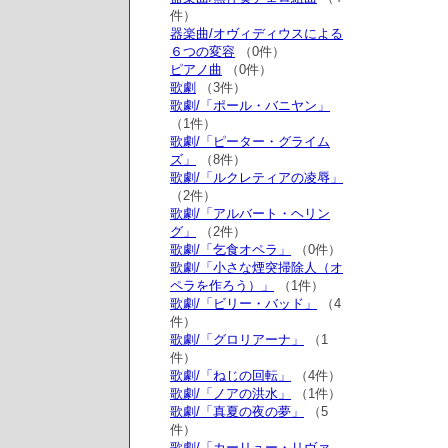
件）
器楽曲/オヴィディウスによる
６つの変容
（0件）
ピアノ曲
（0件）
歌劇
（3件）
歌劇/「ポール・バニヤン」
（1件）
歌劇/「ピーター・グライム
ズ」
（8件）
歌劇/「ルクレティアの凌辱」
（2件）
歌劇/「アルバート・ヘリン
グ」
（2件）
歌劇/「乞食オペラ」
（0件）
歌劇/「小さな煙突掃除人（オ
ペラを作ろう）」
（1件）
歌劇/「ビリー・バッド」
（4
件）
歌劇/「グロリアーナ」
（1
件）
歌劇/「ねじの回転」
（4件）
歌劇/「ノアの洪水」
（1件）
歌劇/「真夏の夜の夢」
（5
件）
歌劇/「カーリュー・リヴァ