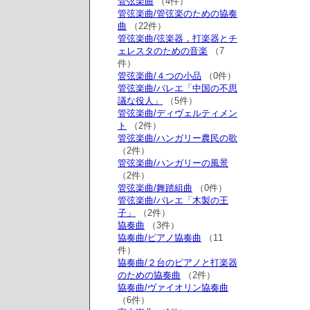
管弦楽曲
（4件）
管弦楽曲/管弦楽のための協奏
曲
（22件）
管弦楽曲/弦楽器，打楽器とチ
ェレスタのための音楽
（7
件）
管弦楽曲/４つの小品
（0件）
管弦楽曲/バレエ「中国の不思
議な役人」
（5件）
管弦楽曲/ディヴェルティメン
ト
（2件）
管弦楽曲/ハンガリー農民の歌
（2件）
管弦楽曲/ハンガリーの風景
（2件）
管弦楽曲/舞踏組曲
（0件）
管弦楽曲/バレエ「木製の王
子」
（2件）
協奏曲
（3件）
協奏曲/ピアノ協奏曲
（11
件）
協奏曲/２台のピアノと打楽器
のための協奏曲
（2件）
協奏曲/ヴァイオリン協奏曲
（6件）