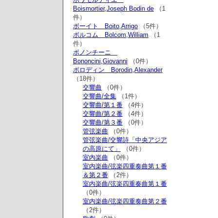
Boismortier,Joseph Bodin de
（1
件）
ボーイト Boito,Arrigo
（5件）
ボルコム Bolcom,William
（1
件）
ボノンチーニ
Bononcini,Giovanni
（0件）
ボロディン Borodin,Alexander
（18件）
交響曲
（0件）
交響曲/全集
（1件）
交響曲/第１番
（4件）
交響曲/第２番
（4件）
交響曲/第３番
（0件）
管弦楽曲
（0件）
管弦楽曲/交響詩「中央アジア
の高原にて」
（0件）
室内楽曲
（0件）
室内楽曲/弦楽四重奏曲第１番
＆第２番
（2件）
室内楽曲/弦楽四重奏曲第１番
（0件）
室内楽曲/弦楽四重奏曲第２番
（2件）