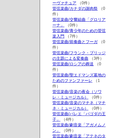
ーヴァチュア
（0件）
管弦楽曲/カナダの謝肉祭
（0
件）
管弦楽曲/交響組曲「グロリア
ーナ」
（0件）
管弦楽曲/青少年のための管弦
楽入門
（7件）
管弦楽曲/前奏曲とフーガ
（0
件）
管弦楽曲/フランク・ブリッジ
の主題による変奏曲
（3件）
管弦楽曲/ロシアの葬送
（0
件）
管弦楽曲/聖エドマンズ墓地の
ためのファンファーレ
（1
件）
管弦楽曲/音楽の夜会（ソワ
レ・ミュージカル）
（0件）
管弦楽曲/音楽のマチネ（マチ
ネ・ミュージカル）
（0件）
管弦楽曲/バレエ「パゴダの王
子」
（4件）
管弦楽曲/劇音楽「アガメムノ
ン」
（0件）
管弦楽曲/劇音楽「アテネのタ