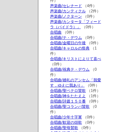
件）
声楽曲/セレナード
（4件）
声楽曲/カンティクル
（2件）
声楽曲/ノクターン
（0件）
声楽曲/カンタータ「フィード
ラ（パイドラ）」
（0件）
合唱曲
（0件）
合唱曲/テ・デウム
（0件）
合唱曲/金曜日の午後
（0件）
合唱曲/キャロルの祭典
（1
件）
合唱曲/キリストによりて喜べ
（0件）
合唱曲/祝典テ・デウム
（0
件）
合唱曲/婚礼のアンセム「我愛
す，ゆえに我あり」
（0件）
合唱曲/聖ペテロ賛歌
（1件）
合唱曲/神をたたえよ
（1件）
合唱曲/詩篇１５０番
（0件）
合唱曲/聖コランバ賛歌
（0
件）
合唱曲/少年十字軍
（0件）
合唱曲/歓迎の頌歌
（0件）
合唱曲/聖母賛歌
（0件）