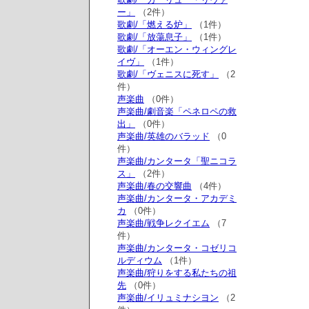
ー」
（2件）
歌劇/「燃える炉」
（1件）
歌劇/「放蕩息子」
（1件）
歌劇/「オーエン・ウィングレ
イヴ」
（1件）
歌劇/「ヴェニスに死す」
（2
件）
声楽曲
（0件）
声楽曲/劇音楽「ペネロペの救
出」
（0件）
声楽曲/英雄のバラッド
（0
件）
声楽曲/カンタータ「聖ニコラ
ス」
（2件）
声楽曲/春の交響曲
（4件）
声楽曲/カンタータ・アカデミ
カ
（0件）
声楽曲/戦争レクイエム
（7
件）
声楽曲/カンタータ・コゼリコ
ルディウム
（1件）
声楽曲/狩りをする私たちの祖
先
（0件）
声楽曲/イリュミナシヨン
（2