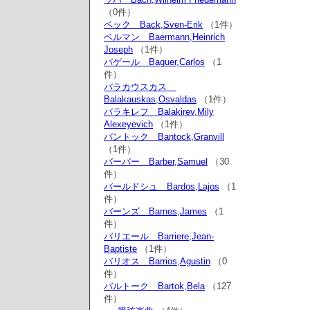
（0件）
ベック Back,Sven-Erik
（1件）
ベルマン Baermann,Heinrich
Joseph
（1件）
バゲール Baguer,Carlos
（1
件）
バラカウスカス
Balakauskas,Osvaldas
（1件）
バラキレフ Balakirev,Mily
Alexeyevich
（1件）
バントック Bantock,Granvill
（1件）
バーバー Barber,Samuel
（30
件）
バールドシュ Bardos,Lajos
（1
件）
バーンズ Barnes,James
（1
件）
バリエール Barriere,Jean-
Baptiste
（1件）
バリオス Barrios,Agustin
（0
件）
バルトーク Bartok,Bela
（127
件）