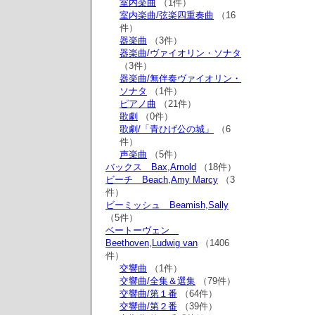
室内楽曲
（1件）
室内楽曲/弦楽四重奏曲
（16
件）
器楽曲
（3件）
器楽曲/ヴァイオリン・ソナタ
（3件）
器楽曲/無伴奏ヴァイオリン・
ソナタ
（1件）
ピアノ曲
（21件）
歌劇
（0件）
歌劇/「青ひげ公の城」
（6
件）
声楽曲
（5件）
バックス Bax,Arnold
（18件）
ビーチ Beach,Amy Marcy
（3
件）
ビーミッシュ Beamish,Sally
（5件）
ベートーヴェン
Beethoven,Ludwig van
（1406
件）
交響曲
（1件）
交響曲/全集＆選集
（79件）
交響曲/第１番
（64件）
交響曲/第２番
（39件）