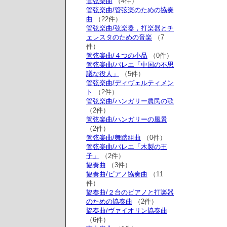
管弦楽曲
（4件）
管弦楽曲/管弦楽のための協奏
曲
（22件）
管弦楽曲/弦楽器，打楽器とチ
ェレスタのための音楽
（7
件）
管弦楽曲/４つの小品
（0件）
管弦楽曲/バレエ「中国の不思
議な役人」
（5件）
管弦楽曲/ディヴェルティメン
ト
（2件）
管弦楽曲/ハンガリー農民の歌
（2件）
管弦楽曲/ハンガリーの風景
（2件）
管弦楽曲/舞踏組曲
（0件）
管弦楽曲/バレエ「木製の王
子」
（2件）
協奏曲
（3件）
協奏曲/ピアノ協奏曲
（11
件）
協奏曲/２台のピアノと打楽器
のための協奏曲
（2件）
協奏曲/ヴァイオリン協奏曲
（6件）