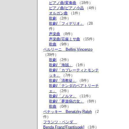
ピアノ曲/変奏曲
（18件）
ピアノ曲/ピアノ小品
（4件）
オルガン曲
（1件）
歌劇
（2件）
歌劇/「フィデリオ」
（28
件）
声楽曲
（8件）
声楽曲/荘厳ミサ曲
（15件）
歌曲
（9件）
ベルリーニ Bellini,Vincenzo
（39件）
歌劇
（2件）
歌劇/「海賊」
（1件）
歌劇/「カプレーティとモンテ
ッキ」
（7件）
歌劇/「清教徒」
（8件）
歌劇/「テンダのベアトリーチ
ェ」
（2件）
歌劇/「ノルマ」
（11件）
歌劇/「夢遊病の女」
（8件）
歌曲
（0件）
ベナッキー Benatzky,Ralph
（2
件）
フランツ・ベンダ
Benda,Franz[Frantisoek]
（1件）