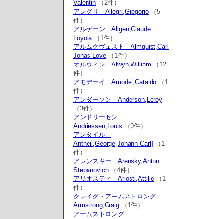
Valentin
（2件）
アレグリ Allegri,Gregorio
（5
件）
アルゲーン Allgen,Claude
Loyola
（1件）
アルムクヴェスト Almquist,Carl
Jonas Love
（1件）
オルウィン Alwyn,William
（12
件）
アモデーイ Amodei,Cataldo
（1
件）
アンダーソン Anderson,Leroy
（3件）
アンドリーセン
Andriessen,Louis
（0件）
アンタイル
Antheil,George[Johann Carl]
（1
件）
アレンスキー Arensky,Anton
Stepanovich
（4件）
アリオスティ Ariosti,Attilio
（1
件）
クレイグ・アームストロング
Armstrong,Craig
（1件）
アームストロング