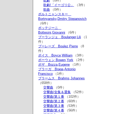
歌劇
（0件）
歌劇/「イーゴリ公」
（3件）
歌曲
（0件）
ボルトニャンスキー
Bortnyansky,Dmitry Stepanovich
（6件）
ボッテジーニ
Bottesini,Giovanni
（6件）
ブーランジェ Boulanger,Lili
（1
件）
ブーレーズ Boulez,Pierre
（8
件）
ボイス Boyce,William
（3件）
ボーウェン Bowen,York
（2件）
ボザ Bozza,Eugene
（1件）
ブラーガ Braga,Antonio
Francisco
（1件）
ブラームス Brahms,Johannes
（658件）
交響曲
（0件）
交響曲/全集＆選集
（52件）
交響曲/第１番
（102件）
交響曲/第２番
（60件）
交響曲/第３番
（53件）
交響曲/第４番
（56件）