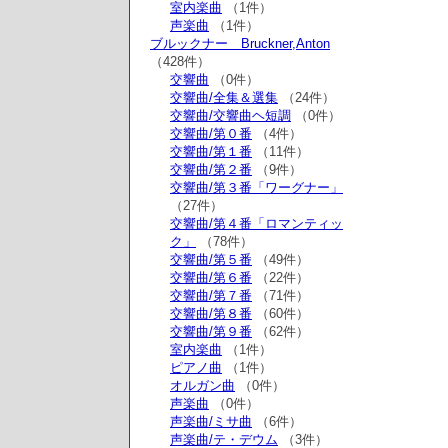
室内楽曲
（1件）
声楽曲
（1件）
ブルックナー Bruckner,Anton
（428件）
交響曲
（0件）
交響曲/全集＆選集
（24件）
交響曲/交響曲ヘ短調
（0件）
交響曲/第０番
（4件）
交響曲/第１番
（11件）
交響曲/第２番
（9件）
交響曲/第３番「ワーグナー」
（27件）
交響曲/第４番「ロマンティッ
ク」
（78件）
交響曲/第５番
（49件）
交響曲/第６番
（22件）
交響曲/第７番
（71件）
交響曲/第８番
（60件）
交響曲/第９番
（62件）
室内楽曲
（1件）
ピアノ曲
（1件）
オルガン曲
（0件）
声楽曲
（0件）
声楽曲/ミサ曲
（6件）
声楽曲/テ・デウム
（3件）