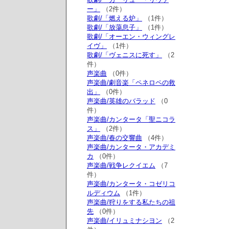
ー」
（2件）
歌劇/「燃える炉」
（1件）
歌劇/「放蕩息子」
（1件）
歌劇/「オーエン・ウィングレ
イヴ」
（1件）
歌劇/「ヴェニスに死す」
（2
件）
声楽曲
（0件）
声楽曲/劇音楽「ペネロペの救
出」
（0件）
声楽曲/英雄のバラッド
（0
件）
声楽曲/カンタータ「聖ニコラ
ス」
（2件）
声楽曲/春の交響曲
（4件）
声楽曲/カンタータ・アカデミ
カ
（0件）
声楽曲/戦争レクイエム
（7
件）
声楽曲/カンタータ・コゼリコ
ルディウム
（1件）
声楽曲/狩りをする私たちの祖
先
（0件）
声楽曲/イリュミナシヨン
（2