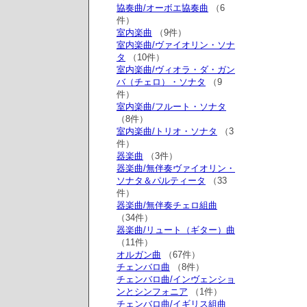
協奏曲/オーボエ協奏曲
（6
件）
室内楽曲
（9件）
室内楽曲/ヴァイオリン・ソナ
タ
（10件）
室内楽曲/ヴィオラ・ダ・ガン
バ（チェロ）・ソナタ
（9
件）
室内楽曲/フルート・ソナタ
（8件）
室内楽曲/トリオ・ソナタ
（3
件）
器楽曲
（3件）
器楽曲/無伴奏ヴァイオリン・
ソナタ＆パルティータ
（33
件）
器楽曲/無伴奏チェロ組曲
（34件）
器楽曲/リュート（ギター）曲
（11件）
オルガン曲
（67件）
チェンバロ曲
（8件）
チェンバロ曲/インヴェンショ
ンとシンフォニア
（1件）
チェンバロ曲/イギリス組曲