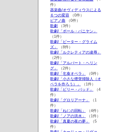
件）
器楽曲/オヴィディウスによる
６つの変容
（0件）
ピアノ曲
（0件）
歌劇
（3件）
歌劇/「ポール・バニヤン」
（1件）
歌劇/「ピーター・グライム
ズ」
（8件）
歌劇/「ルクレティアの凌辱」
（2件）
歌劇/「アルバート・ヘリン
グ」
（2件）
歌劇/「乞食オペラ」
（0件）
歌劇/「小さな煙突掃除人（オ
ペラを作ろう）」
（1件）
歌劇/「ビリー・バッド」
（4
件）
歌劇/「グロリアーナ」
（1
件）
歌劇/「ねじの回転」
（4件）
歌劇/「ノアの洪水」
（1件）
歌劇/「真夏の夜の夢」
（5
件）
歌劇/「カーリュー・リヴァ