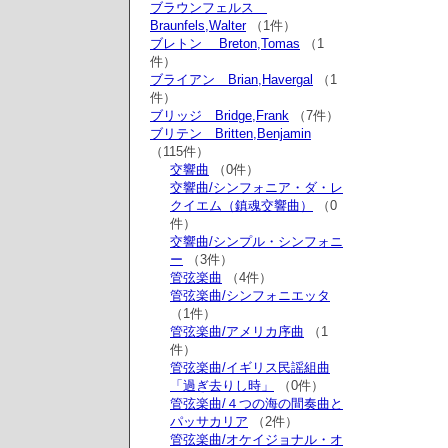
ブラウンフェルス
Braunfels,Walter
（1件）
ブレトン Breton,Tomas
（1
件）
ブライアン Brian,Havergal
（1
件）
ブリッジ Bridge,Frank
（7件）
ブリテン Britten,Benjamin
（115件）
交響曲
（0件）
交響曲/シンフォニア・ダ・レ
クイエム（鎮魂交響曲）
（0
件）
交響曲/シンプル・シンフォニ
ー
（3件）
管弦楽曲
（4件）
管弦楽曲/シンフォニエッタ
（1件）
管弦楽曲/アメリカ序曲
（1
件）
管弦楽曲/イギリス民謡組曲
「過ぎ去りし時」
（0件）
管弦楽曲/４つの海の間奏曲と
パッサカリア
（2件）
管弦楽曲/オケイジョナル・オ