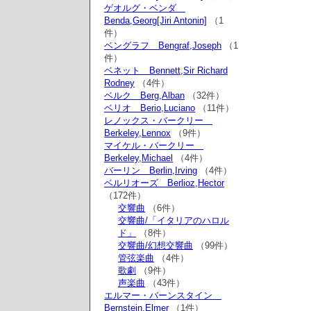
ゲオルグ・ベンダ
Benda,Georg[Jiri Antonin]
（1
件）
ベングラフ Bengraf,Joseph
（1
件）
ベネット Bennett,Sir Richard
Rodney
（4件）
ベルク Berg,Alban
（32件）
ベリオ Berio,Luciano
（11件）
レノックス・バークリー
Berkeley,Lennox
（9件）
マイケル・バークリー
Berkeley,Michael
（4件）
バーリン Berlin,Irving
（4件）
ベルリオーズ Berlioz,Hector
（172件）
交響曲
（6件）
交響曲/「イタリアのハロル
ド」
（8件）
交響曲/幻想交響曲
（99件）
管弦楽曲
（4件）
歌劇
（9件）
声楽曲
（43件）
エルマー・バーンスタイン
Bernstein,Elmer
（1件）