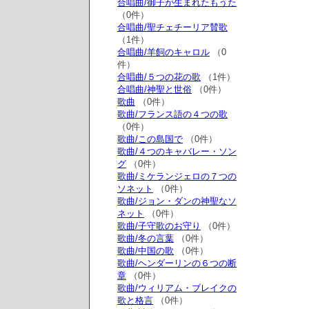
合唱曲/御子が生まれたもうた
（0件）
合唱曲/聖チェチーリア賛歌
（1件）
合唱曲/羊飼のキャロル
（0
件）
合唱曲/５つの花の歌
（1件）
合唱曲/神聖と世俗
（0件）
歌曲
（0件）
歌曲/フランス語の４つの歌
（0件）
歌曲/この島国で
（0件）
歌曲/４つのキャバレー・ソン
グ
（0件）
歌曲/ミケランジェロの７つの
ソネット
（0件）
歌曲/ジョン・ダンの神聖なソ
ネット
（0件）
歌曲/子守歌のお守り
（0件）
歌曲/冬の言葉
（0件）
歌曲/中国の歌
（0件）
歌曲/ヘンダーリンの６つの断
章
（0件）
歌曲/ウィリアム・ブレイクの
歌と格言
（0件）