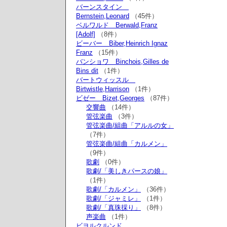
バーンスタイン
Bernstein,Leonard
（45件）
ベルワルド Berwald,Franz
[Adolf]
（8件）
ビーバー Biber,Heinrich Ignaz
Franz
（15件）
バンショワ Binchois,Gilles de
Bins dit
（1件）
バートウィッスル
Birtwistle,Harrison
（1件）
ビゼー Bizet,Georges
（87件）
交響曲
（14件）
管弦楽曲
（3件）
管弦楽曲/組曲「アルルの女」
（7件）
管弦楽曲/組曲「カルメン」
（9件）
歌劇
（0件）
歌劇/「美しきパースの娘」
（1件）
歌劇/「カルメン」
（36件）
歌劇/「ジャミレ」
（1件）
歌劇/「真珠採り」
（8件）
声楽曲
（1件）
ビヨルクルンド