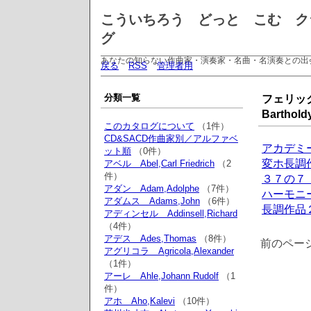
こういちろう どっと こむ ク
グ
あなたの知らない作曲家・演奏家・名曲・名演奏との出
戻る
RSS
管理者用
分類一覧
フェリック
Bartho
このカタログについて
（1件）
CD&SACD作曲家別／アルファベ
アカデミ
ット順
（0件）
変ホ長調
アベル Abel,Carl Friedrich
（2
件）
３７の７
アダン Adam,Adolphe
（7件）
ハーモニ
アダムス Adams,John
（6件）
長調作品
アディンセル Addinsell,Richard
（4件）
アデス Ades,Thomas
（8件）
前のペー
アグリコラ Agricola,Alexander
（1件）
アーレ Ahle,Johann Rudolf
（1
件）
アホ Aho,Kalevi
（10件）