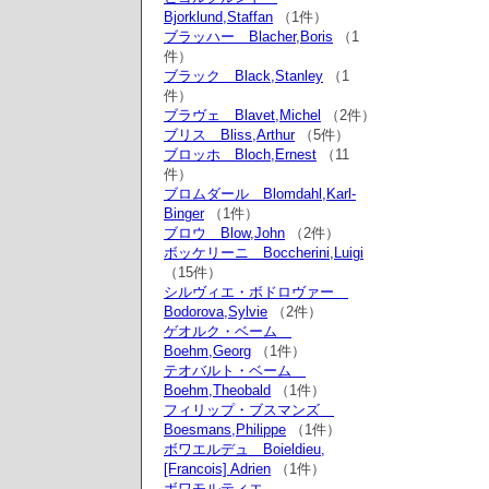
Bjorklund,Staffan
（1件）
ブラッハー Blacher,Boris
（1
件）
ブラック Black,Stanley
（1
件）
ブラヴェ Blavet,Michel
（2件）
ブリス Bliss,Arthur
（5件）
ブロッホ Bloch,Ernest
（11
件）
ブロムダール Blomdahl,Karl-
Binger
（1件）
ブロウ Blow,John
（2件）
ボッケリーニ Boccherini,Luigi
（15件）
シルヴィエ・ボドロヴァー
Bodorova,Sylvie
（2件）
ゲオルク・ベーム
Boehm,Georg
（1件）
テオバルト・ベーム
Boehm,Theobald
（1件）
フィリップ・ブスマンズ
Boesmans,Philippe
（1件）
ボワエルデュ Boieldieu,
[Francois] Adrien
（1件）
ボワモルティエ