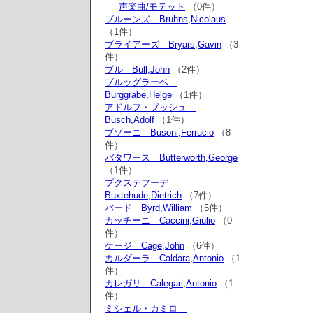
声楽曲/モテット
（0件）
ブルーンズ Bruhns,Nicolaus
（1件）
ブライアーズ Bryars,Gavin
（3
件）
ブル Bull,John
（2件）
ブルッグラーベ
Burggrabe,Helge
（1件）
アドルフ・ブッシュ
Busch,Adolf
（1件）
ブゾーニ Busoni,Ferrucio
（8
件）
バタワース Butterworth,George
（1件）
ブクステフーデ
Buxtehude,Dietrich
（7件）
バード Byrd,William
（5件）
カッチーニ Caccini,Giulio
（0
件）
ケージ Cage,John
（6件）
カルダーラ Caldara,Antonio
（1
件）
カレガリ Calegari,Antonio
（1
件）
ミシェル・カミロ