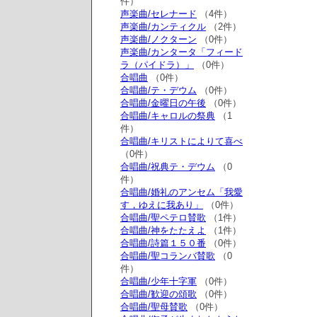
件）
声楽曲/セレナード
（4件）
声楽曲/カンティクル
（2件）
声楽曲/ノクターン
（0件）
声楽曲/カンタータ「フィード
ラ（パイドラ）」
（0件）
合唱曲
（0件）
合唱曲/テ・デウム
（0件）
合唱曲/金曜日の午後
（0件）
合唱曲/キャロルの祭典
（1
件）
合唱曲/キリストによりて喜べ
（0件）
合唱曲/祝典テ・デウム
（0
件）
合唱曲/婚礼のアンセム「我愛
す，ゆえに我あり」
（0件）
合唱曲/聖ペテロ賛歌
（1件）
合唱曲/神をたたえよ
（1件）
合唱曲/詩篇１５０番
（0件）
合唱曲/聖コランバ賛歌
（0
件）
合唱曲/少年十字軍
（0件）
合唱曲/歓迎の頌歌
（0件）
合唱曲/聖母賛歌
（0件）