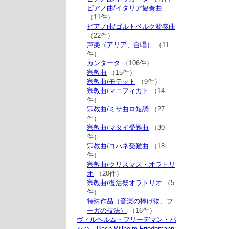
ピアノ曲/イタリア協奏曲
（11件）
ピアノ曲/ゴルトベルク変奏曲
（22件）
声楽（アリア、合唱）
（11
件）
カンタータ
（106件）
宗教曲
（15件）
宗教曲/モテット
（9件）
宗教曲/マニフィカト
（14
件）
宗教曲/ミサ曲ロ短調
（27
件）
宗教曲/マタイ受難曲
（30
件）
宗教曲/ヨハネ受難曲
（18
件）
宗教曲/クリスマス・オラトリ
オ
（20件）
宗教曲/復活祭オラトリオ
（5
件）
特殊作品（音楽の捧げ物、フ
ーガの技法）
（16件）
ヴィルヘルム・フリーデマン・バ
ッハ Bach,Wilhelm Friedemann