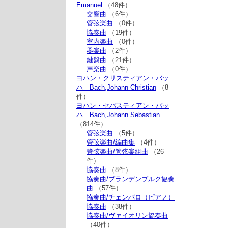
Emanuel
（48件）
交響曲
（6件）
管弦楽曲
（0件）
協奏曲
（19件）
室内楽曲
（0件）
器楽曲
（2件）
鍵盤曲
（21件）
声楽曲
（0件）
ヨハン・クリスティアン・バッ
ハ Bach,Johann Christian
（8
件）
ヨハン・セバスティアン・バッ
ハ Bach,Johann Sebastian
（814件）
管弦楽曲
（5件）
管弦楽曲/編曲集
（4件）
管弦楽曲/管弦楽組曲
（26
件）
協奏曲
（8件）
協奏曲/ブランデンブルク協奏
曲
（57件）
協奏曲/チェンバロ（ピアノ）
協奏曲
（38件）
協奏曲/ヴァイオリン協奏曲
（40件）