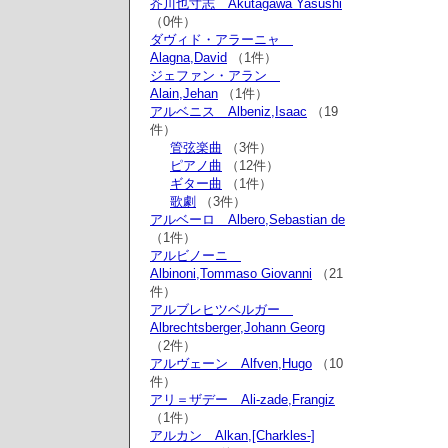
芥川也寸志 Akutagawa Yasushi
（0件）
ダヴィド・アラーニャ
Alagna,David
（1件）
ジェファン・アラン
Alain,Jehan
（1件）
アルベニス Albeniz,Isaac
（19
件）
管弦楽曲
（3件）
ピアノ曲
（12件）
ギター曲
（1件）
歌劇
（3件）
アルベーロ Albero,Sebastian de
（1件）
アルビノーニ
Albinoni,Tommaso Giovanni
（21
件）
アルブレヒツベルガー
Albrechtsberger,Johann Georg
（2件）
アルヴェーン Alfven,Hugo
（10
件）
アリ＝ザデー Ali-zade,Frangiz
（1件）
アルカン Alkan,[Charkles-]