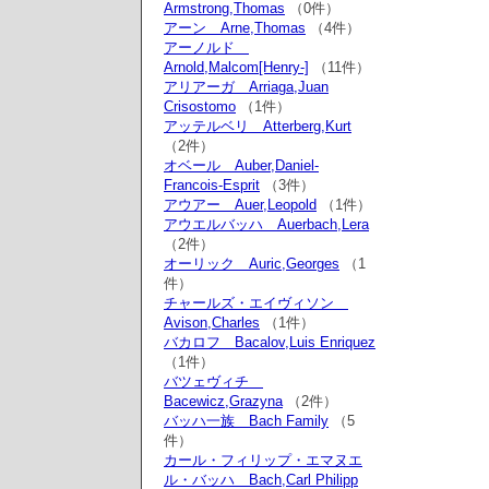
Armstrong,Thomas
（0件）
アーン Arne,Thomas
（4件）
アーノルド
Arnold,Malcom[Henry-]
（11件）
アリアーガ Arriaga,Juan
Crisostomo
（1件）
アッテルベリ Atterberg,Kurt
（2件）
オベール Auber,Daniel-
Francois-Esprit
（3件）
アウアー Auer,Leopold
（1件）
アウエルバッハ Auerbach,Lera
（2件）
オーリック Auric,Georges
（1
件）
チャールズ・エイヴィソン
Avison,Charles
（1件）
バカロフ Bacalov,Luis Enriquez
（1件）
バツェヴィチ
Bacewicz,Grazyna
（2件）
バッハ一族 Bach Family
（5
件）
カール・フィリップ・エマヌエ
ル・バッハ Bach,Carl Philipp