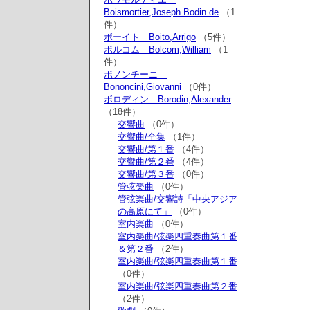
Boismortier,Joseph Bodin de
（1
件）
ボーイト Boito,Arrigo
（5件）
ボルコム Bolcom,William
（1
件）
ボノンチーニ
Bononcini,Giovanni
（0件）
ボロディン Borodin,Alexander
（18件）
交響曲
（0件）
交響曲/全集
（1件）
交響曲/第１番
（4件）
交響曲/第２番
（4件）
交響曲/第３番
（0件）
管弦楽曲
（0件）
管弦楽曲/交響詩「中央アジア
の高原にて」
（0件）
室内楽曲
（0件）
室内楽曲/弦楽四重奏曲第１番
＆第２番
（2件）
室内楽曲/弦楽四重奏曲第１番
（0件）
室内楽曲/弦楽四重奏曲第２番
（2件）