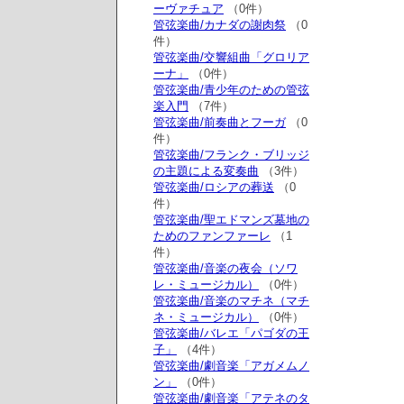
ーヴァチュア
（0件）
管弦楽曲/カナダの謝肉祭
（0
件）
管弦楽曲/交響組曲「グロリア
ーナ」
（0件）
管弦楽曲/青少年のための管弦
楽入門
（7件）
管弦楽曲/前奏曲とフーガ
（0
件）
管弦楽曲/フランク・ブリッジ
の主題による変奏曲
（3件）
管弦楽曲/ロシアの葬送
（0
件）
管弦楽曲/聖エドマンズ墓地の
ためのファンファーレ
（1
件）
管弦楽曲/音楽の夜会（ソワ
レ・ミュージカル）
（0件）
管弦楽曲/音楽のマチネ（マチ
ネ・ミュージカル）
（0件）
管弦楽曲/バレエ「パゴダの王
子」
（4件）
管弦楽曲/劇音楽「アガメムノ
ン」
（0件）
管弦楽曲/劇音楽「アテネのタ