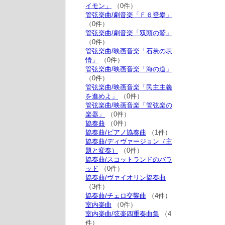
イモン」
（0件）
管弦楽曲/劇音楽「Ｆ６登攀」
（0件）
管弦楽曲/劇音楽「双頭の鷲」
（0件）
管弦楽曲/映画音楽「石炭の表
情」
（0件）
管弦楽曲/映画音楽「海の道」
（0件）
管弦楽曲/映画音楽「民主主義
を進めよ」
（0件）
管弦楽曲/映画音楽「管弦楽の
楽器」
（0件）
協奏曲
（0件）
協奏曲/ピアノ協奏曲
（1件）
協奏曲/ディヴァージョン（主
題と変奏）
（0件）
協奏曲/スコットランドのバラ
ッド
（0件）
協奏曲/ヴァイオリン協奏曲
（3件）
協奏曲/チェロ交響曲
（4件）
室内楽曲
（0件）
室内楽曲/弦楽四重奏曲集
（4
件）