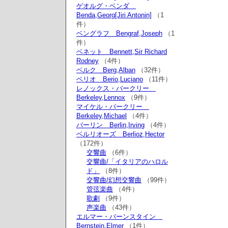
ゲオルグ・ベンダ
Benda,Georg[Jiri Antonin]
（1
件）
ベングラフ Bengraf,Joseph
（1
件）
ベネット Bennett,Sir Richard
Rodney
（4件）
ベルク Berg,Alban
（32件）
ベリオ Berio,Luciano
（11件）
レノックス・バークリー
Berkeley,Lennox
（9件）
マイケル・バークリー
Berkeley,Michael
（4件）
バーリン Berlin,Irving
（4件）
ベルリオーズ Berlioz,Hector
（172件）
交響曲
（6件）
交響曲/「イタリアのハロル
ド」
（8件）
交響曲/幻想交響曲
（99件）
管弦楽曲
（4件）
歌劇
（9件）
声楽曲
（43件）
エルマー・バーンスタイン
Bernstein,Elmer
（1件）