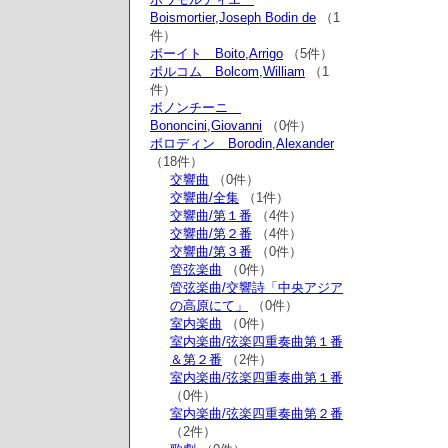
Boismortier,Joseph Bodin de
（1
件）
ボーイト Boito,Arrigo
（5件）
ボルコム Bolcom,William
（1
件）
ボノンチーニ
Bononcini,Giovanni
（0件）
ボロディン Borodin,Alexander
（18件）
交響曲
（0件）
交響曲/全集
（1件）
交響曲/第１番
（4件）
交響曲/第２番
（4件）
交響曲/第３番
（0件）
管弦楽曲
（0件）
管弦楽曲/交響詩「中央アジア
の高原にて」
（0件）
室内楽曲
（0件）
室内楽曲/弦楽四重奏曲第１番
＆第２番
（2件）
室内楽曲/弦楽四重奏曲第１番
（0件）
室内楽曲/弦楽四重奏曲第２番
（2件）