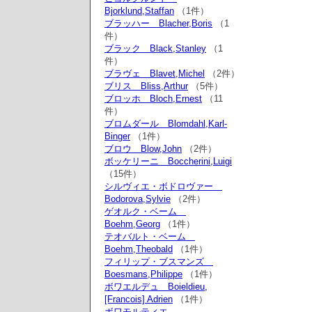
Bjorklund,Staffan
（1件）
ブラッハー Blacher,Boris
（1
件）
ブラック Black,Stanley
（1
件）
ブラヴェ Blavet,Michel
（2件）
ブリス Bliss,Arthur
（5件）
ブロッホ Bloch,Ernest
（11
件）
ブロムダール Blomdahl,Karl-
Binger
（1件）
ブロウ Blow,John
（2件）
ボッケリーニ Boccherini,Luigi
（15件）
シルヴィエ・ボドロヴァー
Bodorova,Sylvie
（2件）
ゲオルク・ベーム
Boehm,Georg
（1件）
テオバルト・ベーム
Boehm,Theobald
（1件）
フィリップ・ブスマンズ
Boesmans,Philippe
（1件）
ボワエルデュ Boieldieu,
[Francois] Adrien
（1件）
ボワモルティエ