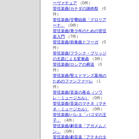
ーヴァチュア
（0件）
管弦楽曲/カナダの謝肉祭
（0
件）
管弦楽曲/交響組曲「グロリア
ーナ」
（0件）
管弦楽曲/青少年のための管弦
楽入門
（7件）
管弦楽曲/前奏曲とフーガ
（0
件）
管弦楽曲/フランク・ブリッジ
の主題による変奏曲
（3件）
管弦楽曲/ロシアの葬送
（0
件）
管弦楽曲/聖エドマンズ墓地の
ためのファンファーレ
（1
件）
管弦楽曲/音楽の夜会（ソワ
レ・ミュージカル）
（0件）
管弦楽曲/音楽のマチネ（マチ
ネ・ミュージカル）
（0件）
管弦楽曲/バレエ「パゴダの王
子」
（4件）
管弦楽曲/劇音楽「アガメムノ
ン」
（0件）
管弦楽曲/劇音楽「アテネのタ