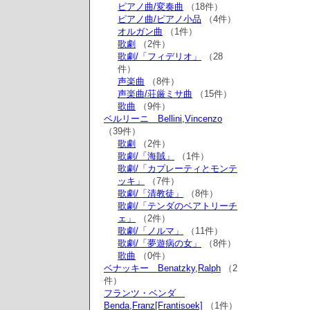
ピアノ曲/変奏曲
（18件）
ピアノ曲/ピアノ小品
（4件）
オルガン曲
（1件）
歌劇
（2件）
歌劇/「フィデリオ」
（28
件）
声楽曲
（8件）
声楽曲/荘厳ミサ曲
（15件）
歌曲
（9件）
ベルリーニ Bellini,Vincenzo
（39件）
歌劇
（2件）
歌劇/「海賊」
（1件）
歌劇/「カプレーティとモンテ
ッキ」
（7件）
歌劇/「清教徒」
（8件）
歌劇/「テンダのベアトリーチ
ェ」
（2件）
歌劇/「ノルマ」
（11件）
歌劇/「夢遊病の女」
（8件）
歌曲
（0件）
ベナッキー Benatzky,Ralph
（2
件）
フランツ・ベンダ
Benda,Franz[Frantisoek]
（1件）