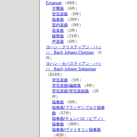
Emanuel
（48件）
交響曲
（6件）
管弦楽曲
（0件）
協奏曲
（19件）
室内楽曲
（0件）
器楽曲
（2件）
鍵盤曲
（21件）
声楽曲
（0件）
ヨハン・クリスティアン・バッ
ハ Bach,Johann Christian
（8
件）
ヨハン・セバスティアン・バッ
ハ Bach,Johann Sebastian
（814件）
管弦楽曲
（5件）
管弦楽曲/編曲集
（4件）
管弦楽曲/管弦楽組曲
（26
件）
協奏曲
（8件）
協奏曲/ブランデンブルク協奏
曲
（57件）
協奏曲/チェンバロ（ピアノ）
協奏曲
（38件）
協奏曲/ヴァイオリン協奏曲
（40件）