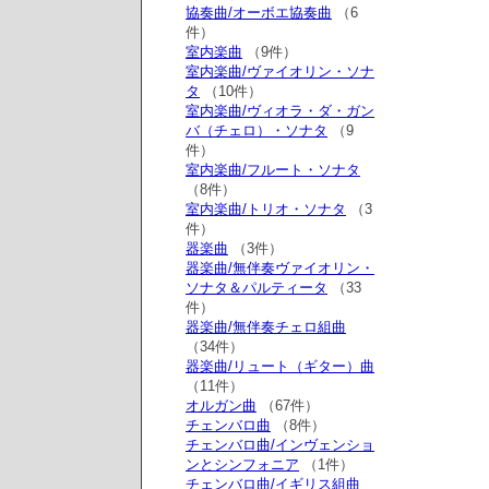
協奏曲/オーボエ協奏曲
（6
件）
室内楽曲
（9件）
室内楽曲/ヴァイオリン・ソナ
タ
（10件）
室内楽曲/ヴィオラ・ダ・ガン
バ（チェロ）・ソナタ
（9
件）
室内楽曲/フルート・ソナタ
（8件）
室内楽曲/トリオ・ソナタ
（3
件）
器楽曲
（3件）
器楽曲/無伴奏ヴァイオリン・
ソナタ＆パルティータ
（33
件）
器楽曲/無伴奏チェロ組曲
（34件）
器楽曲/リュート（ギター）曲
（11件）
オルガン曲
（67件）
チェンバロ曲
（8件）
チェンバロ曲/インヴェンショ
ンとシンフォニア
（1件）
チェンバロ曲/イギリス組曲