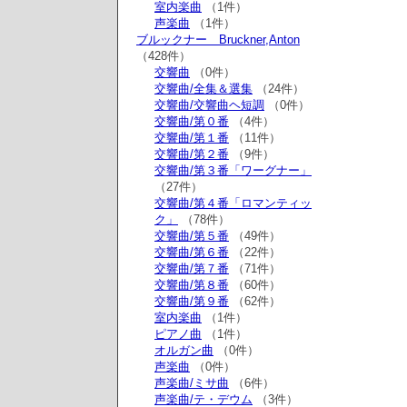
室内楽曲
（1件）
声楽曲
（1件）
ブルックナー Bruckner,Anton
（428件）
交響曲
（0件）
交響曲/全集＆選集
（24件）
交響曲/交響曲ヘ短調
（0件）
交響曲/第０番
（4件）
交響曲/第１番
（11件）
交響曲/第２番
（9件）
交響曲/第３番「ワーグナー」
（27件）
交響曲/第４番「ロマンティッ
ク」
（78件）
交響曲/第５番
（49件）
交響曲/第６番
（22件）
交響曲/第７番
（71件）
交響曲/第８番
（60件）
交響曲/第９番
（62件）
室内楽曲
（1件）
ピアノ曲
（1件）
オルガン曲
（0件）
声楽曲
（0件）
声楽曲/ミサ曲
（6件）
声楽曲/テ・デウム
（3件）