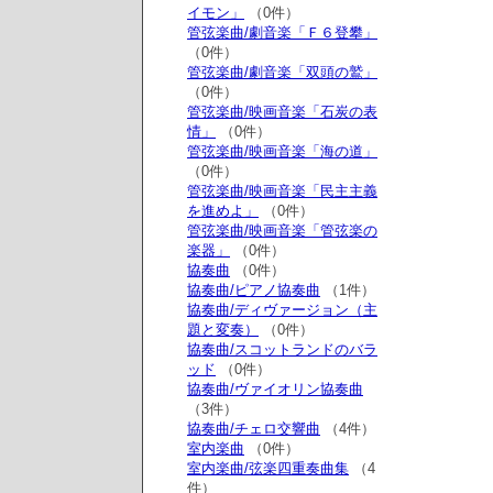
イモン」
（0件）
管弦楽曲/劇音楽「Ｆ６登攀」
（0件）
管弦楽曲/劇音楽「双頭の鷲」
（0件）
管弦楽曲/映画音楽「石炭の表
情」
（0件）
管弦楽曲/映画音楽「海の道」
（0件）
管弦楽曲/映画音楽「民主主義
を進めよ」
（0件）
管弦楽曲/映画音楽「管弦楽の
楽器」
（0件）
協奏曲
（0件）
協奏曲/ピアノ協奏曲
（1件）
協奏曲/ディヴァージョン（主
題と変奏）
（0件）
協奏曲/スコットランドのバラ
ッド
（0件）
協奏曲/ヴァイオリン協奏曲
（3件）
協奏曲/チェロ交響曲
（4件）
室内楽曲
（0件）
室内楽曲/弦楽四重奏曲集
（4
件）