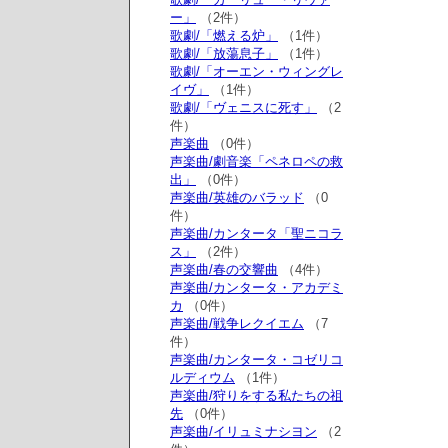
ー」
（2件）
歌劇/「燃える炉」
（1件）
歌劇/「放蕩息子」
（1件）
歌劇/「オーエン・ウィングレ
イヴ」
（1件）
歌劇/「ヴェニスに死す」
（2
件）
声楽曲
（0件）
声楽曲/劇音楽「ペネロペの救
出」
（0件）
声楽曲/英雄のバラッド
（0
件）
声楽曲/カンタータ「聖ニコラ
ス」
（2件）
声楽曲/春の交響曲
（4件）
声楽曲/カンタータ・アカデミ
カ
（0件）
声楽曲/戦争レクイエム
（7
件）
声楽曲/カンタータ・コゼリコ
ルディウム
（1件）
声楽曲/狩りをする私たちの祖
先
（0件）
声楽曲/イリュミナシヨン
（2