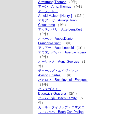
Armstrong,Thomas
（0件）
アーン Arne,Thomas
（4件）
アーノルド
Arnold,Malcom[Henry-]
（11件）
アリアーガ Arriaga,Juan
Crisostomo
（1件）
アッテルベリ Atterberg,Kurt
（2件）
オベール Auber,Daniel-
Francois-Esprit
（3件）
アウアー Auer,Leopold
（1件）
アウエルバッハ Auerbach,Lera
（2件）
オーリック Auric,Georges
（1
件）
チャールズ・エイヴィソン
Avison,Charles
（1件）
バカロフ Bacalov,Luis Enriquez
（1件）
バツェヴィチ
Bacewicz,Grazyna
（2件）
バッハ一族 Bach Family
（5
件）
カール・フィリップ・エマヌエ
ル・バッハ Bach,Carl Philipp