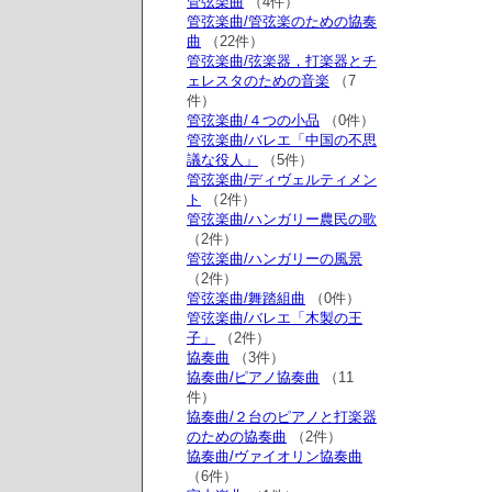
管弦楽曲
（4件）
管弦楽曲/管弦楽のための協奏
曲
（22件）
管弦楽曲/弦楽器，打楽器とチ
ェレスタのための音楽
（7
件）
管弦楽曲/４つの小品
（0件）
管弦楽曲/バレエ「中国の不思
議な役人」
（5件）
管弦楽曲/ディヴェルティメン
ト
（2件）
管弦楽曲/ハンガリー農民の歌
（2件）
管弦楽曲/ハンガリーの風景
（2件）
管弦楽曲/舞踏組曲
（0件）
管弦楽曲/バレエ「木製の王
子」
（2件）
協奏曲
（3件）
協奏曲/ピアノ協奏曲
（11
件）
協奏曲/２台のピアノと打楽器
のための協奏曲
（2件）
協奏曲/ヴァイオリン協奏曲
（6件）