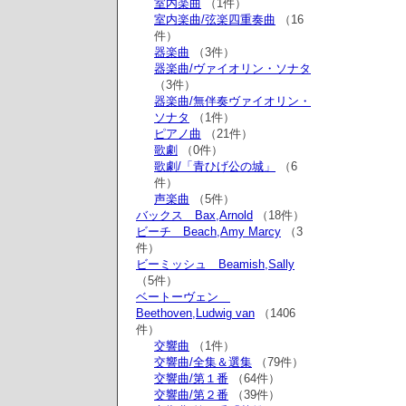
室内楽曲
（1件）
室内楽曲/弦楽四重奏曲
（16
件）
器楽曲
（3件）
器楽曲/ヴァイオリン・ソナタ
（3件）
器楽曲/無伴奏ヴァイオリン・
ソナタ
（1件）
ピアノ曲
（21件）
歌劇
（0件）
歌劇/「青ひげ公の城」
（6
件）
声楽曲
（5件）
バックス Bax,Arnold
（18件）
ビーチ Beach,Amy Marcy
（3
件）
ビーミッシュ Beamish,Sally
（5件）
ベートーヴェン
Beethoven,Ludwig van
（1406
件）
交響曲
（1件）
交響曲/全集＆選集
（79件）
交響曲/第１番
（64件）
交響曲/第２番
（39件）