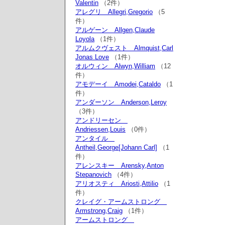
Valentin
（2件）
アレグリ Allegri,Gregorio
（5
件）
アルゲーン Allgen,Claude
Loyola
（1件）
アルムクヴェスト Almquist,Carl
Jonas Love
（1件）
オルウィン Alwyn,William
（12
件）
アモデーイ Amodei,Cataldo
（1
件）
アンダーソン Anderson,Leroy
（3件）
アンドリーセン
Andriessen,Louis
（0件）
アンタイル
Antheil,George[Johann Carl]
（1
件）
アレンスキー Arensky,Anton
Stepanovich
（4件）
アリオスティ Ariosti,Attilio
（1
件）
クレイグ・アームストロング
Armstrong,Craig
（1件）
アームストロング