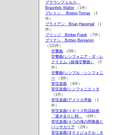
ブラウンフェルス
Braunfels,Walter
（1件）
ブレトン Breton,Tomas
（1
件）
ブライアン Brian,Havergal
（1
件）
ブリッジ Bridge,Frank
（7件）
ブリテン Britten,Benjamin
（115件）
交響曲
（0件）
交響曲/シンフォニア・ダ・レ
クイエム（鎮魂交響曲）
（0
件）
交響曲/シンプル・シンフォニ
ー
（3件）
管弦楽曲
（4件）
管弦楽曲/シンフォニエッタ
（1件）
管弦楽曲/アメリカ序曲
（1
件）
管弦楽曲/イギリス民謡組曲
「過ぎ去りし時」
（0件）
管弦楽曲/４つの海の間奏曲と
パッサカリア
（2件）
管弦楽曲/オケイジョナル・オ