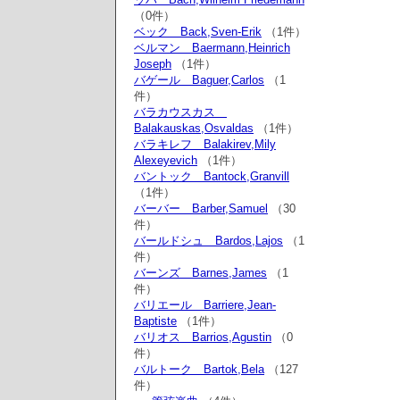
（0件）
ベック Back,Sven-Erik
（1件）
ベルマン Baermann,Heinrich
Joseph
（1件）
バゲール Baguer,Carlos
（1
件）
バラカウスカス
Balakauskas,Osvaldas
（1件）
バラキレフ Balakirev,Mily
Alexeyevich
（1件）
バントック Bantock,Granvill
（1件）
バーバー Barber,Samuel
（30
件）
バールドシュ Bardos,Lajos
（1
件）
バーンズ Barnes,James
（1
件）
バリエール Barriere,Jean-
Baptiste
（1件）
バリオス Barrios,Agustin
（0
件）
バルトーク Bartok,Bela
（127
件）