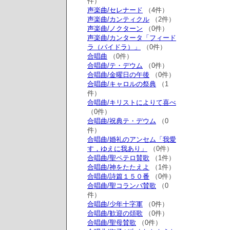
件）
声楽曲/セレナード
（4件）
声楽曲/カンティクル
（2件）
声楽曲/ノクターン
（0件）
声楽曲/カンタータ「フィード
ラ（パイドラ）」
（0件）
合唱曲
（0件）
合唱曲/テ・デウム
（0件）
合唱曲/金曜日の午後
（0件）
合唱曲/キャロルの祭典
（1
件）
合唱曲/キリストによりて喜べ
（0件）
合唱曲/祝典テ・デウム
（0
件）
合唱曲/婚礼のアンセム「我愛
す，ゆえに我あり」
（0件）
合唱曲/聖ペテロ賛歌
（1件）
合唱曲/神をたたえよ
（1件）
合唱曲/詩篇１５０番
（0件）
合唱曲/聖コランバ賛歌
（0
件）
合唱曲/少年十字軍
（0件）
合唱曲/歓迎の頌歌
（0件）
合唱曲/聖母賛歌
（0件）