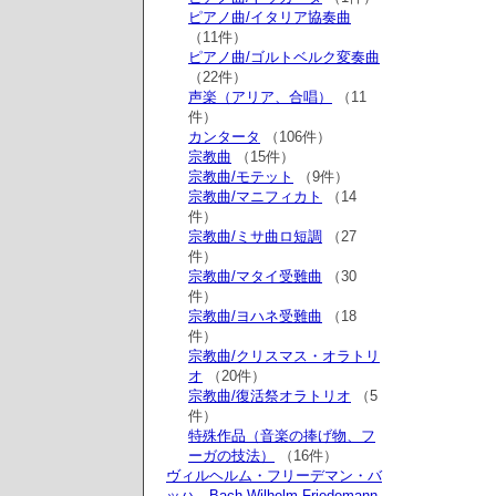
ピアノ曲/イタリア協奏曲
（11件）
ピアノ曲/ゴルトベルク変奏曲
（22件）
声楽（アリア、合唱）
（11
件）
カンタータ
（106件）
宗教曲
（15件）
宗教曲/モテット
（9件）
宗教曲/マニフィカト
（14
件）
宗教曲/ミサ曲ロ短調
（27
件）
宗教曲/マタイ受難曲
（30
件）
宗教曲/ヨハネ受難曲
（18
件）
宗教曲/クリスマス・オラトリ
オ
（20件）
宗教曲/復活祭オラトリオ
（5
件）
特殊作品（音楽の捧げ物、フ
ーガの技法）
（16件）
ヴィルヘルム・フリーデマン・バ
ッハ Bach,Wilhelm Friedemann