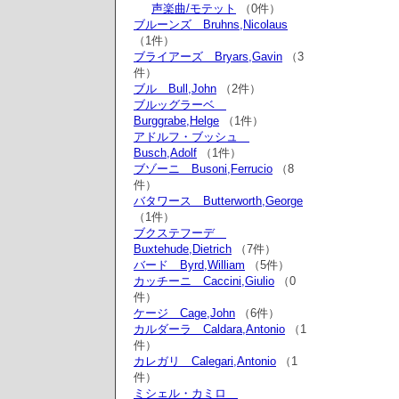
声楽曲/モテット
（0件）
ブルーンズ Bruhns,Nicolaus
（1件）
ブライアーズ Bryars,Gavin
（3
件）
ブル Bull,John
（2件）
ブルッグラーベ
Burggrabe,Helge
（1件）
アドルフ・ブッシュ
Busch,Adolf
（1件）
ブゾーニ Busoni,Ferrucio
（8
件）
バタワース Butterworth,George
（1件）
ブクステフーデ
Buxtehude,Dietrich
（7件）
バード Byrd,William
（5件）
カッチーニ Caccini,Giulio
（0
件）
ケージ Cage,John
（6件）
カルダーラ Caldara,Antonio
（1
件）
カレガリ Calegari,Antonio
（1
件）
ミシェル・カミロ