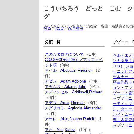
こういちろう どっと こむ ク
グ
あなたの知らない作曲家・演奏家・名曲・名演奏との出
戻る
RSS
管理者用
分類一覧
ブゾーニ Bus
このカタログについて
（1件）
ペル・エノ
CD&SACD作曲家別／アルファベ
ソナタ第１
ット順
（0件）
９８）
ジョ
アベル Abel,Carl Friedrich
（2
ーニ：ピア
件）
ゲルナー、
アダン Adam,Adolphe
（7件）
序曲作品３
アダムス Adams,John
（6件）
ョン・ブラ
アディンセル Addinsell,Richard
ゾーニ：管
（4件）
～ブゾーニ
アデス Ades,Thomas
（8件）
ーティ～ブ
アグリコラ Agricola,Alexander
ン、ダニエ
（1件）
ルド・ムー
アーレ Ahle,Johann Rudolf
（1
奏曲＆管弦
件）
～ブゾーニ
アホ Aho,Kalevi
（10件）