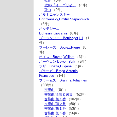
歌劇
（0件）
歌劇/「イーゴリ公」
（3件）
歌曲
（0件）
ボルトニャンスキー
Bortnyansky,Dmitry Stepanovich
（6件）
ボッテジーニ
Bottesini,Giovanni
（6件）
ブーランジェ Boulanger,Lili
（1
件）
ブーレーズ Boulez,Pierre
（8
件）
ボイス Boyce,William
（3件）
ボーウェン Bowen,York
（2件）
ボザ Bozza,Eugene
（1件）
ブラーガ Braga,Antonio
Francisco
（1件）
ブラームス Brahms,Johannes
（658件）
交響曲
（0件）
交響曲/全集＆選集
（52件）
交響曲/第１番
（102件）
交響曲/第２番
（60件）
交響曲/第３番
（53件）
交響曲/第４番
（56件）