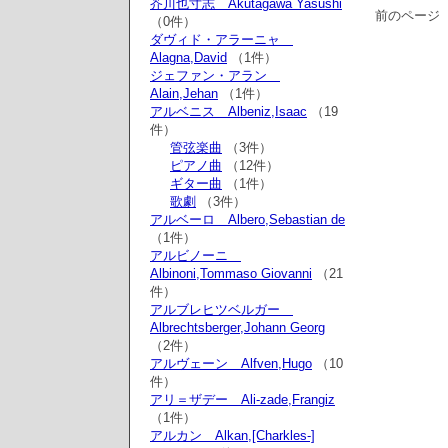
芥川也寸志 Akutagawa Yasushi
前のページ
（0件）
ダヴィド・アラーニャ
Alagna,David
（1件）
ジェファン・アラン
Alain,Jehan
（1件）
アルベニス Albeniz,Isaac
（19
件）
管弦楽曲
（3件）
ピアノ曲
（12件）
ギター曲
（1件）
歌劇
（3件）
アルベーロ Albero,Sebastian de
（1件）
アルビノーニ
Albinoni,Tommaso Giovanni
（21
件）
アルブレヒツベルガー
Albrechtsberger,Johann Georg
（2件）
アルヴェーン Alfven,Hugo
（10
件）
アリ＝ザデー Ali-zade,Frangiz
（1件）
アルカン Alkan,[Charkles-]