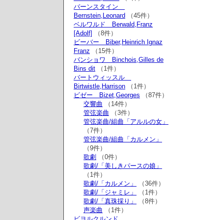
バーンスタイン
Bernstein,Leonard
（45件）
ベルワルド Berwald,Franz
[Adolf]
（8件）
ビーバー Biber,Heinrich Ignaz
Franz
（15件）
バンショワ Binchois,Gilles de
Bins dit
（1件）
バートウィッスル
Birtwistle,Harrison
（1件）
ビゼー Bizet,Georges
（87件）
交響曲
（14件）
管弦楽曲
（3件）
管弦楽曲/組曲「アルルの女」
（7件）
管弦楽曲/組曲「カルメン」
（9件）
歌劇
（0件）
歌劇/「美しきパースの娘」
（1件）
歌劇/「カルメン」
（36件）
歌劇/「ジャミレ」
（1件）
歌劇/「真珠採り」
（8件）
声楽曲
（1件）
ビヨルクルンド