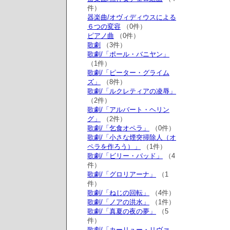
件）
器楽曲/オヴィディウスによる
６つの変容
（0件）
ピアノ曲
（0件）
歌劇
（3件）
歌劇/「ポール・バニヤン」
（1件）
歌劇/「ピーター・グライム
ズ」
（8件）
歌劇/「ルクレティアの凌辱」
（2件）
歌劇/「アルバート・ヘリン
グ」
（2件）
歌劇/「乞食オペラ」
（0件）
歌劇/「小さな煙突掃除人（オ
ペラを作ろう）」
（1件）
歌劇/「ビリー・バッド」
（4
件）
歌劇/「グロリアーナ」
（1
件）
歌劇/「ねじの回転」
（4件）
歌劇/「ノアの洪水」
（1件）
歌劇/「真夏の夜の夢」
（5
件）
歌劇/「カーリュー・リヴァ