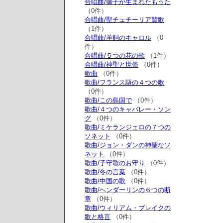
合唱曲/御子が生まれたもうた
（0件）
合唱曲/聖チェチーリア賛歌
（1件）
合唱曲/羊飼のキャロル
（0
件）
合唱曲/５つの花の歌
（1件）
合唱曲/神聖と世俗
（0件）
歌曲
（0件）
歌曲/フランス語の４つの歌
（0件）
歌曲/この島国で
（0件）
歌曲/４つのキャバレー・ソン
グ
（0件）
歌曲/ミケランジェロの７つの
ソネット
（0件）
歌曲/ジョン・ダンの神聖なソ
ネット
（0件）
歌曲/子守歌のお守り
（0件）
歌曲/冬の言葉
（0件）
歌曲/中国の歌
（0件）
歌曲/ヘンダーリンの６つの断
章
（0件）
歌曲/ウィリアム・ブレイクの
歌と格言
（0件）