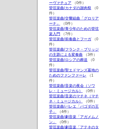
ーヴァチュア
（0件）
管弦楽曲/カナダの謝肉祭
（0
件）
管弦楽曲/交響組曲「グロリア
ーナ」
（0件）
管弦楽曲/青少年のための管弦
楽入門
（7件）
管弦楽曲/前奏曲とフーガ
（0
件）
管弦楽曲/フランク・ブリッジ
の主題による変奏曲
（3件）
管弦楽曲/ロシアの葬送
（0
件）
管弦楽曲/聖エドマンズ墓地の
ためのファンファーレ
（1
件）
管弦楽曲/音楽の夜会（ソワ
レ・ミュージカル）
（0件）
管弦楽曲/音楽のマチネ（マチ
ネ・ミュージカル）
（0件）
管弦楽曲/バレエ「パゴダの王
子」
（4件）
管弦楽曲/劇音楽「アガメムノ
ン」
（0件）
管弦楽曲/劇音楽「アテネのタ