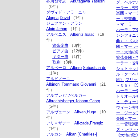
芥川也寸志 Akutagawa Yasushi
グ、ベルナ
（0件）
ーラー：交
ダヴィド・アラーニャ
楽団～マー
Alagna,David
（1件）
ー：交響曲
ジェファン・アラン
～マーラー
Alain,Jehan
（1件）
ハーモニア
アルベニス Albeniz,Isaac
（19
シンフォニ
件）
曲）：《大
管弦楽曲
（3件）
団～マーラ
ピアノ曲
（12件）
ー：大地の
ギター曲
（1件）
管弦楽団～
歌劇
（3件）
ーラー：交
アルベーロ Albero,Sebastian de
シュトゥッ
（1件）
ル・クーベ
アルビノーニ
歌》
フリッ
Albinoni,Tommaso Giovanni
（21
～０９）【SA
件）
ハーモニー
アルブレヒツベルガー
トリオール
Albrechtsberger,Johann Georg
ヒ、ディー
（2件）
ウィーン交
アルヴェーン Alfven,Hugo
（10
ー、ジーク
件）
楽団～マー
アリ＝ザデー Ali-zade,Frangiz
ニー管弦楽団
（1件）
ズ・レヴァ
アルカン Alkan,[Charkles-]
《大地の歌