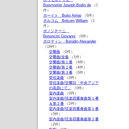
Boismortier,Joseph Bodin de
（1
件）
ボーイト Boito,Arrigo
（5件）
ボルコム Bolcom,William
（1
件）
ボノンチーニ
Bononcini,Giovanni
（0件）
ボロディン Borodin,Alexander
（18件）
交響曲
（0件）
交響曲/全集
（1件）
交響曲/第１番
（4件）
交響曲/第２番
（4件）
交響曲/第３番
（0件）
管弦楽曲
（0件）
管弦楽曲/交響詩「中央アジア
の高原にて」
（0件）
室内楽曲
（0件）
室内楽曲/弦楽四重奏曲第１番
＆第２番
（2件）
室内楽曲/弦楽四重奏曲第１番
（0件）
室内楽曲/弦楽四重奏曲第２番
（2件）