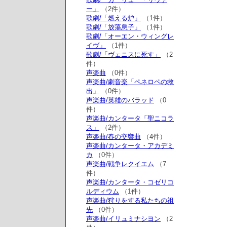
ー」
（2件）
歌劇/「燃える炉」
（1件）
歌劇/「放蕩息子」
（1件）
歌劇/「オーエン・ウィングレ
イヴ」
（1件）
歌劇/「ヴェニスに死す」
（2
件）
声楽曲
（0件）
声楽曲/劇音楽「ペネロペの救
出」
（0件）
声楽曲/英雄のバラッド
（0
件）
声楽曲/カンタータ「聖ニコラ
ス」
（2件）
声楽曲/春の交響曲
（4件）
声楽曲/カンタータ・アカデミ
カ
（0件）
声楽曲/戦争レクイエム
（7
件）
声楽曲/カンタータ・コゼリコ
ルディウム
（1件）
声楽曲/狩りをする私たちの祖
先
（0件）
声楽曲/イリュミナシヨン
（2