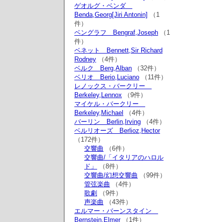
ゲオルグ・ベンダ
Benda,Georg[Jiri Antonin]
（1
件）
ベングラフ Bengraf,Joseph
（1
件）
ベネット Bennett,Sir Richard
Rodney
（4件）
ベルク Berg,Alban
（32件）
ベリオ Berio,Luciano
（11件）
レノックス・バークリー
Berkeley,Lennox
（9件）
マイケル・バークリー
Berkeley,Michael
（4件）
バーリン Berlin,Irving
（4件）
ベルリオーズ Berlioz,Hector
（172件）
交響曲
（6件）
交響曲/「イタリアのハロル
ド」
（8件）
交響曲/幻想交響曲
（99件）
管弦楽曲
（4件）
歌劇
（9件）
声楽曲
（43件）
エルマー・バーンスタイン
Bernstein,Elmer
（1件）