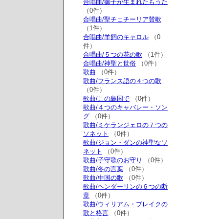
合唱曲/御子が生まれたもうた
（0件）
合唱曲/聖チェチーリア賛歌
（1件）
合唱曲/羊飼のキャロル
（0
件）
合唱曲/５つの花の歌
（1件）
合唱曲/神聖と世俗
（0件）
歌曲
（0件）
歌曲/フランス語の４つの歌
（0件）
歌曲/この島国で
（0件）
歌曲/４つのキャバレー・ソン
グ
（0件）
歌曲/ミケランジェロの７つの
ソネット
（0件）
歌曲/ジョン・ダンの神聖なソ
ネット
（0件）
歌曲/子守歌のお守り
（0件）
歌曲/冬の言葉
（0件）
歌曲/中国の歌
（0件）
歌曲/ヘンダーリンの６つの断
章
（0件）
歌曲/ウィリアム・ブレイクの
歌と格言
（0件）