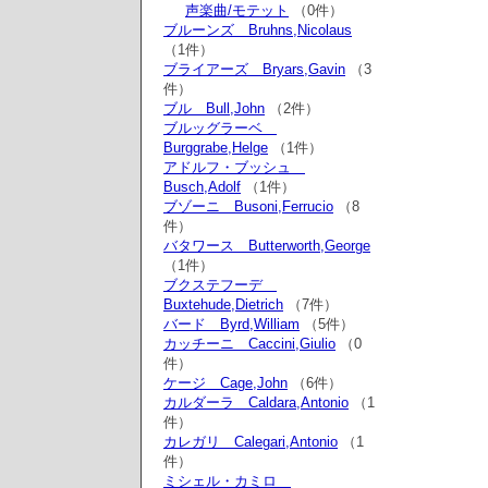
声楽曲/モテット
（0件）
ブルーンズ Bruhns,Nicolaus
（1件）
ブライアーズ Bryars,Gavin
（3
件）
ブル Bull,John
（2件）
ブルッグラーベ
Burggrabe,Helge
（1件）
アドルフ・ブッシュ
Busch,Adolf
（1件）
ブゾーニ Busoni,Ferrucio
（8
件）
バタワース Butterworth,George
（1件）
ブクステフーデ
Buxtehude,Dietrich
（7件）
バード Byrd,William
（5件）
カッチーニ Caccini,Giulio
（0
件）
ケージ Cage,John
（6件）
カルダーラ Caldara,Antonio
（1
件）
カレガリ Calegari,Antonio
（1
件）
ミシェル・カミロ