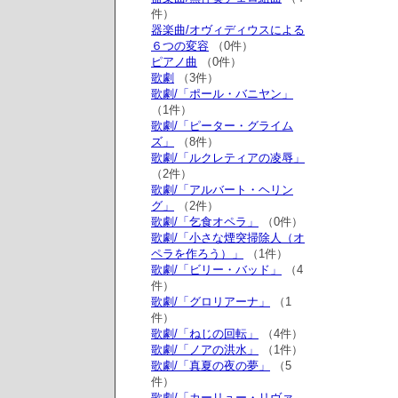
件）
器楽曲/オヴィディウスによる
６つの変容
（0件）
ピアノ曲
（0件）
歌劇
（3件）
歌劇/「ポール・バニヤン」
（1件）
歌劇/「ピーター・グライム
ズ」
（8件）
歌劇/「ルクレティアの凌辱」
（2件）
歌劇/「アルバート・ヘリン
グ」
（2件）
歌劇/「乞食オペラ」
（0件）
歌劇/「小さな煙突掃除人（オ
ペラを作ろう）」
（1件）
歌劇/「ビリー・バッド」
（4
件）
歌劇/「グロリアーナ」
（1
件）
歌劇/「ねじの回転」
（4件）
歌劇/「ノアの洪水」
（1件）
歌劇/「真夏の夜の夢」
（5
件）
歌劇/「カーリュー・リヴァ