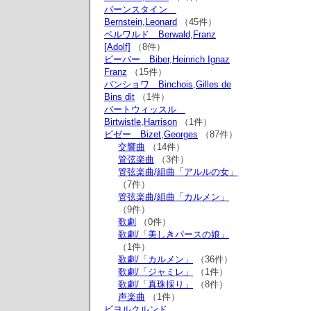
バーンスタイン
Bernstein,Leonard
（45件）
ベルワルド Berwald,Franz
[Adolf]
（8件）
ビーバー Biber,Heinrich Ignaz
Franz
（15件）
バンショワ Binchois,Gilles de
Bins dit
（1件）
バートウィッスル
Birtwistle,Harrison
（1件）
ビゼー Bizet,Georges
（87件）
交響曲
（14件）
管弦楽曲
（3件）
管弦楽曲/組曲「アルルの女」
（7件）
管弦楽曲/組曲「カルメン」
（9件）
歌劇
（0件）
歌劇/「美しきパースの娘」
（1件）
歌劇/「カルメン」
（36件）
歌劇/「ジャミレ」
（1件）
歌劇/「真珠採り」
（8件）
声楽曲
（1件）
ビヨルクルンド