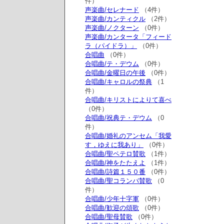
件）
声楽曲/セレナード
（4件）
声楽曲/カンティクル
（2件）
声楽曲/ノクターン
（0件）
声楽曲/カンタータ「フィード
ラ（パイドラ）」
（0件）
合唱曲
（0件）
合唱曲/テ・デウム
（0件）
合唱曲/金曜日の午後
（0件）
合唱曲/キャロルの祭典
（1
件）
合唱曲/キリストによりて喜べ
（0件）
合唱曲/祝典テ・デウム
（0
件）
合唱曲/婚礼のアンセム「我愛
す，ゆえに我あり」
（0件）
合唱曲/聖ペテロ賛歌
（1件）
合唱曲/神をたたえよ
（1件）
合唱曲/詩篇１５０番
（0件）
合唱曲/聖コランバ賛歌
（0
件）
合唱曲/少年十字軍
（0件）
合唱曲/歓迎の頌歌
（0件）
合唱曲/聖母賛歌
（0件）