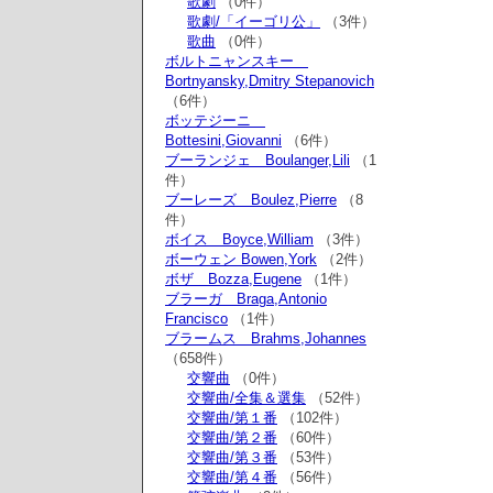
歌劇
（0件）
歌劇/「イーゴリ公」
（3件）
歌曲
（0件）
ボルトニャンスキー
Bortnyansky,Dmitry Stepanovich
（6件）
ボッテジーニ
Bottesini,Giovanni
（6件）
ブーランジェ Boulanger,Lili
（1
件）
ブーレーズ Boulez,Pierre
（8
件）
ボイス Boyce,William
（3件）
ボーウェン Bowen,York
（2件）
ボザ Bozza,Eugene
（1件）
ブラーガ Braga,Antonio
Francisco
（1件）
ブラームス Brahms,Johannes
（658件）
交響曲
（0件）
交響曲/全集＆選集
（52件）
交響曲/第１番
（102件）
交響曲/第２番
（60件）
交響曲/第３番
（53件）
交響曲/第４番
（56件）