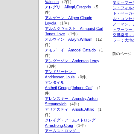
Valentin
（2件）
楽団～マー
アレグリ Allegri,Gregorio
（5
ン・フィル
件）
ト・ベーカ
アルゲーン Allgen,Claude
ル・コンセ
Loyola
（1件）
ノーマン、
アルムクヴェスト Almquist,Carl
～マーラー
Jonas Love
（1件）
交響楽団～
オルウィン Alwyn,William
（12
ラー：大地の歌
件）
アモデーイ Amodei,Cataldo
（1
前のページ
件）
アンダーソン Anderson,Leroy
（3件）
アンドリーセン
Andriessen,Louis
（0件）
アンタイル
Antheil,George[Johann Carl]
（1
件）
アレンスキー Arensky,Anton
Stepanovich
（4件）
アリオスティ Ariosti,Attilio
（1
件）
クレイグ・アームストロング
Armstrong,Craig
（1件）
アームストロング