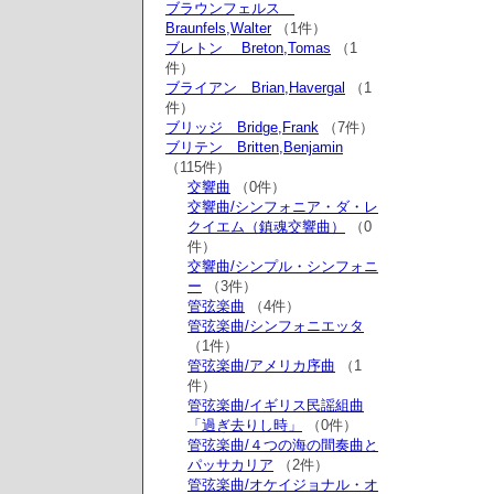
ブラウンフェルス
Braunfels,Walter
（1件）
ブレトン Breton,Tomas
（1
件）
ブライアン Brian,Havergal
（1
件）
ブリッジ Bridge,Frank
（7件）
ブリテン Britten,Benjamin
（115件）
交響曲
（0件）
交響曲/シンフォニア・ダ・レ
クイエム（鎮魂交響曲）
（0
件）
交響曲/シンプル・シンフォニ
ー
（3件）
管弦楽曲
（4件）
管弦楽曲/シンフォニエッタ
（1件）
管弦楽曲/アメリカ序曲
（1
件）
管弦楽曲/イギリス民謡組曲
「過ぎ去りし時」
（0件）
管弦楽曲/４つの海の間奏曲と
パッサカリア
（2件）
管弦楽曲/オケイジョナル・オ