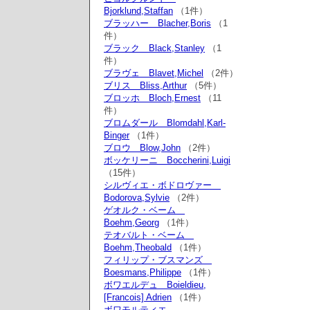
Bjorklund,Staffan
（1件）
ブラッハー Blacher,Boris
（1
件）
ブラック Black,Stanley
（1
件）
ブラヴェ Blavet,Michel
（2件）
ブリス Bliss,Arthur
（5件）
ブロッホ Bloch,Ernest
（11
件）
ブロムダール Blomdahl,Karl-
Binger
（1件）
ブロウ Blow,John
（2件）
ボッケリーニ Boccherini,Luigi
（15件）
シルヴィエ・ボドロヴァー
Bodorova,Sylvie
（2件）
ゲオルク・ベーム
Boehm,Georg
（1件）
テオバルト・ベーム
Boehm,Theobald
（1件）
フィリップ・ブスマンズ
Boesmans,Philippe
（1件）
ボワエルデュ Boieldieu,
[Francois] Adrien
（1件）
ボワモルティエ