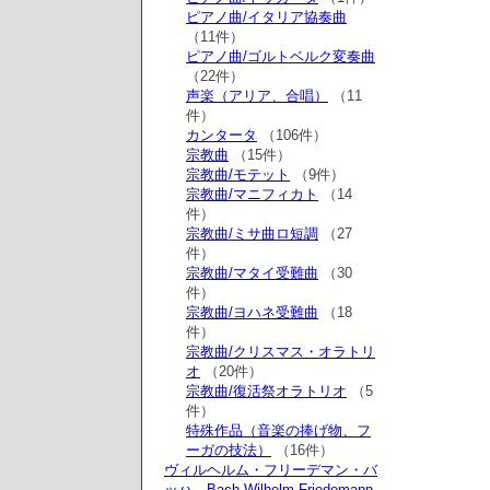
ピアノ曲/イタリア協奏曲
（11件）
ピアノ曲/ゴルトベルク変奏曲
（22件）
声楽（アリア、合唱）
（11
件）
カンタータ
（106件）
宗教曲
（15件）
宗教曲/モテット
（9件）
宗教曲/マニフィカト
（14
件）
宗教曲/ミサ曲ロ短調
（27
件）
宗教曲/マタイ受難曲
（30
件）
宗教曲/ヨハネ受難曲
（18
件）
宗教曲/クリスマス・オラトリ
オ
（20件）
宗教曲/復活祭オラトリオ
（5
件）
特殊作品（音楽の捧げ物、フ
ーガの技法）
（16件）
ヴィルヘルム・フリーデマン・バ
ッハ Bach,Wilhelm Friedemann