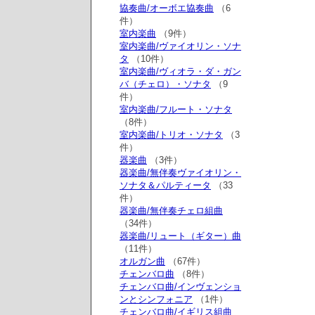
協奏曲/オーボエ協奏曲
（6
件）
室内楽曲
（9件）
室内楽曲/ヴァイオリン・ソナ
タ
（10件）
室内楽曲/ヴィオラ・ダ・ガン
バ（チェロ）・ソナタ
（9
件）
室内楽曲/フルート・ソナタ
（8件）
室内楽曲/トリオ・ソナタ
（3
件）
器楽曲
（3件）
器楽曲/無伴奏ヴァイオリン・
ソナタ＆パルティータ
（33
件）
器楽曲/無伴奏チェロ組曲
（34件）
器楽曲/リュート（ギター）曲
（11件）
オルガン曲
（67件）
チェンバロ曲
（8件）
チェンバロ曲/インヴェンショ
ンとシンフォニア
（1件）
チェンバロ曲/イギリス組曲