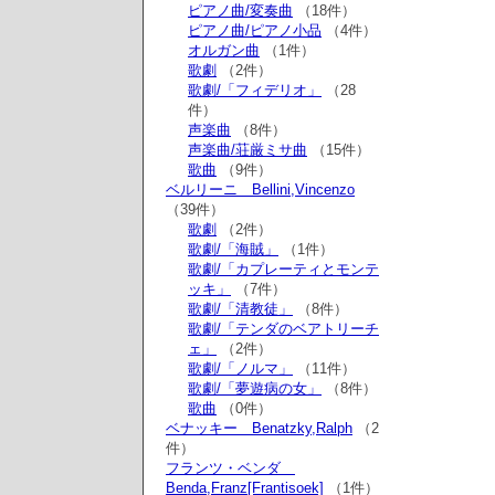
ピアノ曲/変奏曲
（18件）
ピアノ曲/ピアノ小品
（4件）
オルガン曲
（1件）
歌劇
（2件）
歌劇/「フィデリオ」
（28
件）
声楽曲
（8件）
声楽曲/荘厳ミサ曲
（15件）
歌曲
（9件）
ベルリーニ Bellini,Vincenzo
（39件）
歌劇
（2件）
歌劇/「海賊」
（1件）
歌劇/「カプレーティとモンテ
ッキ」
（7件）
歌劇/「清教徒」
（8件）
歌劇/「テンダのベアトリーチ
ェ」
（2件）
歌劇/「ノルマ」
（11件）
歌劇/「夢遊病の女」
（8件）
歌曲
（0件）
ベナッキー Benatzky,Ralph
（2
件）
フランツ・ベンダ
Benda,Franz[Frantisoek]
（1件）