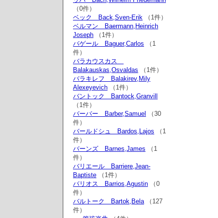
（0件）
ベック Back,Sven-Erik
（1件）
ベルマン Baermann,Heinrich
Joseph
（1件）
バゲール Baguer,Carlos
（1
件）
バラカウスカス
Balakauskas,Osvaldas
（1件）
バラキレフ Balakirev,Mily
Alexeyevich
（1件）
バントック Bantock,Granvill
（1件）
バーバー Barber,Samuel
（30
件）
バールドシュ Bardos,Lajos
（1
件）
バーンズ Barnes,James
（1
件）
バリエール Barriere,Jean-
Baptiste
（1件）
バリオス Barrios,Agustin
（0
件）
バルトーク Bartok,Bela
（127
件）