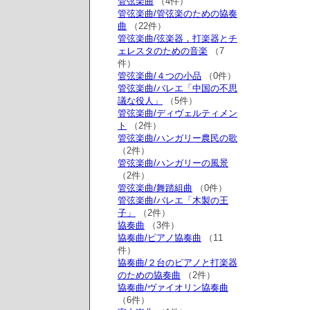
管弦楽曲
（4件）
管弦楽曲/管弦楽のための協奏
曲
（22件）
管弦楽曲/弦楽器，打楽器とチ
ェレスタのための音楽
（7
件）
管弦楽曲/４つの小品
（0件）
管弦楽曲/バレエ「中国の不思
議な役人」
（5件）
管弦楽曲/ディヴェルティメン
ト
（2件）
管弦楽曲/ハンガリー農民の歌
（2件）
管弦楽曲/ハンガリーの風景
（2件）
管弦楽曲/舞踏組曲
（0件）
管弦楽曲/バレエ「木製の王
子」
（2件）
協奏曲
（3件）
協奏曲/ピアノ協奏曲
（11
件）
協奏曲/２台のピアノと打楽器
のための協奏曲
（2件）
協奏曲/ヴァイオリン協奏曲
（6件）