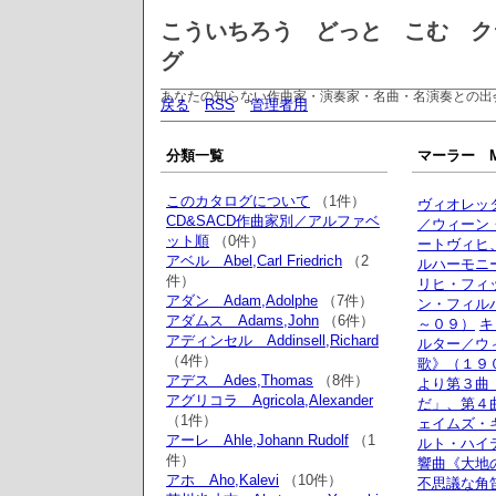
こういちろう どっと こむ ク
グ
あなたの知らない作曲家・演奏家・名曲・名演奏との出
戻る
RSS
管理者用
分類一覧
マーラー Ma
このカタログについて
（1件）
ヴィオレッ
CD&SACD作曲家別／アルファベ
／ウィーン
ット順
（0件）
ートヴィヒ
アベル Abel,Carl Friedrich
（2
ルハーモニ
件）
リヒ・フィ
アダン Adam,Adolphe
（7件）
ン・フィル
アダムス Adams,John
（6件）
～０９）
キ
アディンセル Addinsell,Richard
ルター／ウ
（4件）
歌》（１９
アデス Ades,Thomas
（8件）
より第３曲
アグリコラ Agricola,Alexander
だ」、第４
（1件）
ェイムズ・
アーレ Ahle,Johann Rudolf
（1
ルト・ハイ
件）
響曲《大地
アホ Aho,Kalevi
（10件）
不思議な角