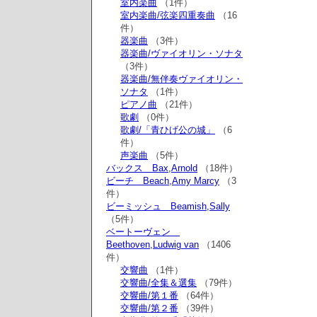
室内楽曲
（1件）
室内楽曲/弦楽四重奏曲
（16
件）
器楽曲
（3件）
器楽曲/ヴァイオリン・ソナタ
（3件）
器楽曲/無伴奏ヴァイオリン・
ソナタ
（1件）
ピアノ曲
（21件）
歌劇
（0件）
歌劇/「青ひげ公の城」
（6
件）
声楽曲
（5件）
バックス Bax,Arnold
（18件）
ビーチ Beach,Amy Marcy
（3
件）
ビーミッシュ Beamish,Sally
（5件）
ベートーヴェン
Beethoven,Ludwig van
（1406
件）
交響曲
（1件）
交響曲/全集＆選集
（79件）
交響曲/第１番
（64件）
交響曲/第２番
（39件）