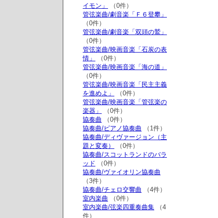
イモン」
（0件）
管弦楽曲/劇音楽「Ｆ６登攀」
（0件）
管弦楽曲/劇音楽「双頭の鷲」
（0件）
管弦楽曲/映画音楽「石炭の表
情」
（0件）
管弦楽曲/映画音楽「海の道」
（0件）
管弦楽曲/映画音楽「民主主義
を進めよ」
（0件）
管弦楽曲/映画音楽「管弦楽の
楽器」
（0件）
協奏曲
（0件）
協奏曲/ピアノ協奏曲
（1件）
協奏曲/ディヴァージョン（主
題と変奏）
（0件）
協奏曲/スコットランドのバラ
ッド
（0件）
協奏曲/ヴァイオリン協奏曲
（3件）
協奏曲/チェロ交響曲
（4件）
室内楽曲
（0件）
室内楽曲/弦楽四重奏曲集
（4
件）