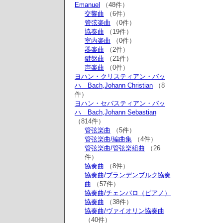
Emanuel
（48件）
交響曲
（6件）
管弦楽曲
（0件）
協奏曲
（19件）
室内楽曲
（0件）
器楽曲
（2件）
鍵盤曲
（21件）
声楽曲
（0件）
ヨハン・クリスティアン・バッ
ハ Bach,Johann Christian
（8
件）
ヨハン・セバスティアン・バッ
ハ Bach,Johann Sebastian
（814件）
管弦楽曲
（5件）
管弦楽曲/編曲集
（4件）
管弦楽曲/管弦楽組曲
（26
件）
協奏曲
（8件）
協奏曲/ブランデンブルク協奏
曲
（57件）
協奏曲/チェンバロ（ピアノ）
協奏曲
（38件）
協奏曲/ヴァイオリン協奏曲
（40件）