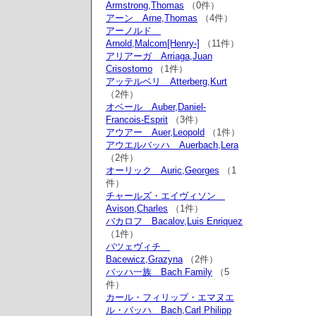
Armstrong,Thomas
（0件）
アーン Arne,Thomas
（4件）
アーノルド
Arnold,Malcom[Henry-]
（11件）
アリアーガ Arriaga,Juan
Crisostomo
（1件）
アッテルベリ Atterberg,Kurt
（2件）
オベール Auber,Daniel-
Francois-Esprit
（3件）
アウアー Auer,Leopold
（1件）
アウエルバッハ Auerbach,Lera
（2件）
オーリック Auric,Georges
（1
件）
チャールズ・エイヴィソン
Avison,Charles
（1件）
バカロフ Bacalov,Luis Enriquez
（1件）
バツェヴィチ
Bacewicz,Grazyna
（2件）
バッハ一族 Bach Family
（5
件）
カール・フィリップ・エマヌエ
ル・バッハ Bach,Carl Philipp