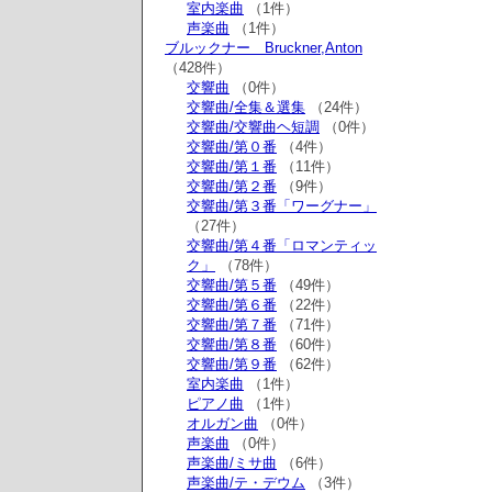
室内楽曲
（1件）
声楽曲
（1件）
ブルックナー Bruckner,Anton
（428件）
交響曲
（0件）
交響曲/全集＆選集
（24件）
交響曲/交響曲ヘ短調
（0件）
交響曲/第０番
（4件）
交響曲/第１番
（11件）
交響曲/第２番
（9件）
交響曲/第３番「ワーグナー」
（27件）
交響曲/第４番「ロマンティッ
ク」
（78件）
交響曲/第５番
（49件）
交響曲/第６番
（22件）
交響曲/第７番
（71件）
交響曲/第８番
（60件）
交響曲/第９番
（62件）
室内楽曲
（1件）
ピアノ曲
（1件）
オルガン曲
（0件）
声楽曲
（0件）
声楽曲/ミサ曲
（6件）
声楽曲/テ・デウム
（3件）