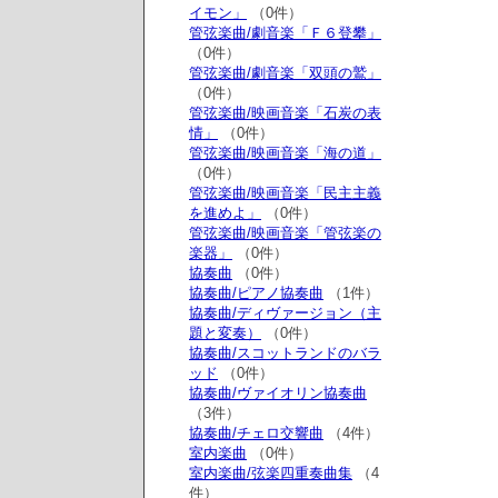
イモン」
（0件）
管弦楽曲/劇音楽「Ｆ６登攀」
（0件）
管弦楽曲/劇音楽「双頭の鷲」
（0件）
管弦楽曲/映画音楽「石炭の表
情」
（0件）
管弦楽曲/映画音楽「海の道」
（0件）
管弦楽曲/映画音楽「民主主義
を進めよ」
（0件）
管弦楽曲/映画音楽「管弦楽の
楽器」
（0件）
協奏曲
（0件）
協奏曲/ピアノ協奏曲
（1件）
協奏曲/ディヴァージョン（主
題と変奏）
（0件）
協奏曲/スコットランドのバラ
ッド
（0件）
協奏曲/ヴァイオリン協奏曲
（3件）
協奏曲/チェロ交響曲
（4件）
室内楽曲
（0件）
室内楽曲/弦楽四重奏曲集
（4
件）