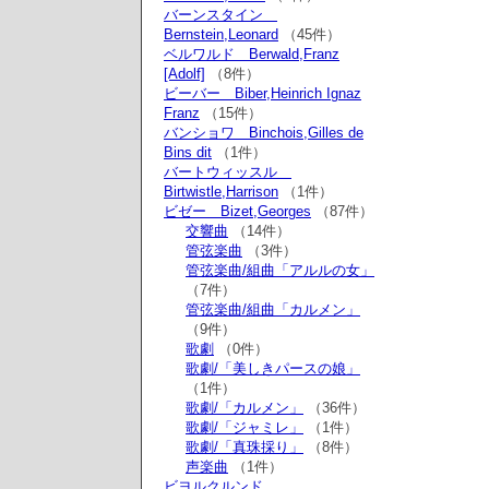
バーンスタイン
Bernstein,Leonard
（45件）
ベルワルド Berwald,Franz
[Adolf]
（8件）
ビーバー Biber,Heinrich Ignaz
Franz
（15件）
バンショワ Binchois,Gilles de
Bins dit
（1件）
バートウィッスル
Birtwistle,Harrison
（1件）
ビゼー Bizet,Georges
（87件）
交響曲
（14件）
管弦楽曲
（3件）
管弦楽曲/組曲「アルルの女」
（7件）
管弦楽曲/組曲「カルメン」
（9件）
歌劇
（0件）
歌劇/「美しきパースの娘」
（1件）
歌劇/「カルメン」
（36件）
歌劇/「ジャミレ」
（1件）
歌劇/「真珠採り」
（8件）
声楽曲
（1件）
ビヨルクルンド