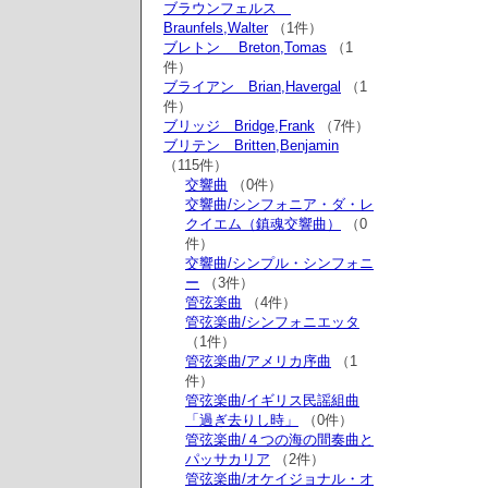
ブラウンフェルス
Braunfels,Walter
（1件）
ブレトン Breton,Tomas
（1
件）
ブライアン Brian,Havergal
（1
件）
ブリッジ Bridge,Frank
（7件）
ブリテン Britten,Benjamin
（115件）
交響曲
（0件）
交響曲/シンフォニア・ダ・レ
クイエム（鎮魂交響曲）
（0
件）
交響曲/シンプル・シンフォニ
ー
（3件）
管弦楽曲
（4件）
管弦楽曲/シンフォニエッタ
（1件）
管弦楽曲/アメリカ序曲
（1
件）
管弦楽曲/イギリス民謡組曲
「過ぎ去りし時」
（0件）
管弦楽曲/４つの海の間奏曲と
パッサカリア
（2件）
管弦楽曲/オケイジョナル・オ