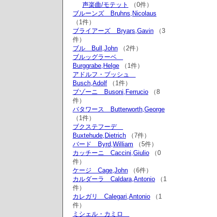
声楽曲/モテット
（0件）
ブルーンズ Bruhns,Nicolaus
（1件）
ブライアーズ Bryars,Gavin
（3
件）
ブル Bull,John
（2件）
ブルッグラーベ
Burggrabe,Helge
（1件）
アドルフ・ブッシュ
Busch,Adolf
（1件）
ブゾーニ Busoni,Ferrucio
（8
件）
バタワース Butterworth,George
（1件）
ブクステフーデ
Buxtehude,Dietrich
（7件）
バード Byrd,William
（5件）
カッチーニ Caccini,Giulio
（0
件）
ケージ Cage,John
（6件）
カルダーラ Caldara,Antonio
（1
件）
カレガリ Calegari,Antonio
（1
件）
ミシェル・カミロ