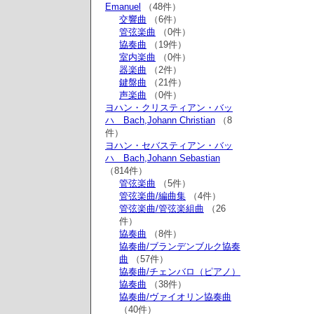
Emanuel
（48件）
交響曲
（6件）
管弦楽曲
（0件）
協奏曲
（19件）
室内楽曲
（0件）
器楽曲
（2件）
鍵盤曲
（21件）
声楽曲
（0件）
ヨハン・クリスティアン・バッ
ハ Bach,Johann Christian
（8
件）
ヨハン・セバスティアン・バッ
ハ Bach,Johann Sebastian
（814件）
管弦楽曲
（5件）
管弦楽曲/編曲集
（4件）
管弦楽曲/管弦楽組曲
（26
件）
協奏曲
（8件）
協奏曲/ブランデンブルク協奏
曲
（57件）
協奏曲/チェンバロ（ピアノ）
協奏曲
（38件）
協奏曲/ヴァイオリン協奏曲
（40件）