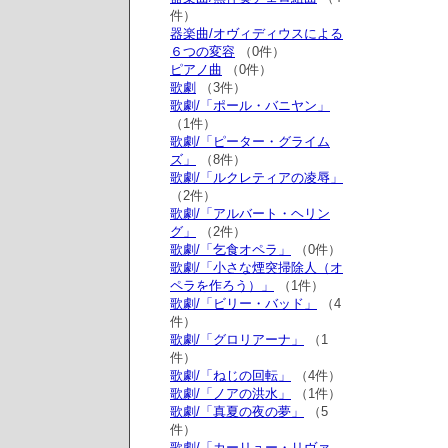
件）
器楽曲/オヴィディウスによる
６つの変容
（0件）
ピアノ曲
（0件）
歌劇
（3件）
歌劇/「ポール・バニヤン」
（1件）
歌劇/「ピーター・グライム
ズ」
（8件）
歌劇/「ルクレティアの凌辱」
（2件）
歌劇/「アルバート・ヘリン
グ」
（2件）
歌劇/「乞食オペラ」
（0件）
歌劇/「小さな煙突掃除人（オ
ペラを作ろう）」
（1件）
歌劇/「ビリー・バッド」
（4
件）
歌劇/「グロリアーナ」
（1
件）
歌劇/「ねじの回転」
（4件）
歌劇/「ノアの洪水」
（1件）
歌劇/「真夏の夜の夢」
（5
件）
歌劇/「カーリュー・リヴァ