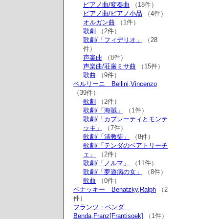
ピアノ曲/変奏曲
（18件）
ピアノ曲/ピアノ小品
（4件）
オルガン曲
（1件）
歌劇
（2件）
歌劇/「フィデリオ」
（28
件）
声楽曲
（8件）
声楽曲/荘厳ミサ曲
（15件）
歌曲
（9件）
ベルリーニ Bellini,Vincenzo
（39件）
歌劇
（2件）
歌劇/「海賊」
（1件）
歌劇/「カプレーティとモンテ
ッキ」
（7件）
歌劇/「清教徒」
（8件）
歌劇/「テンダのベアトリーチ
ェ」
（2件）
歌劇/「ノルマ」
（11件）
歌劇/「夢遊病の女」
（8件）
歌曲
（0件）
ベナッキー Benatzky,Ralph
（2
件）
フランツ・ベンダ
Benda,Franz[Frantisoek]
（1件）