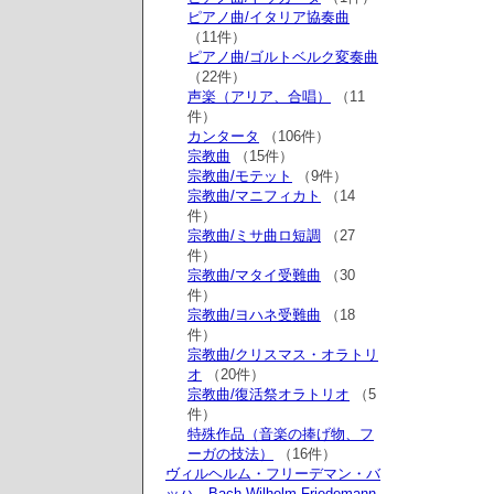
ピアノ曲/イタリア協奏曲
（11件）
ピアノ曲/ゴルトベルク変奏曲
（22件）
声楽（アリア、合唱）
（11
件）
カンタータ
（106件）
宗教曲
（15件）
宗教曲/モテット
（9件）
宗教曲/マニフィカト
（14
件）
宗教曲/ミサ曲ロ短調
（27
件）
宗教曲/マタイ受難曲
（30
件）
宗教曲/ヨハネ受難曲
（18
件）
宗教曲/クリスマス・オラトリ
オ
（20件）
宗教曲/復活祭オラトリオ
（5
件）
特殊作品（音楽の捧げ物、フ
ーガの技法）
（16件）
ヴィルヘルム・フリーデマン・バ
ッハ Bach,Wilhelm Friedemann