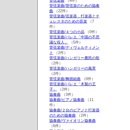
管弦楽曲
（4件）
管弦楽曲/管弦楽のための協奏
曲
（22件）
管弦楽曲/弦楽器，打楽器とチ
ェレスタのための音楽
（7
件）
管弦楽曲/４つの小品
（0件）
管弦楽曲/バレエ「中国の不思
議な役人」
（5件）
管弦楽曲/ディヴェルティメン
ト
（2件）
管弦楽曲/ハンガリー農民の歌
（2件）
管弦楽曲/ハンガリーの風景
（2件）
管弦楽曲/舞踏組曲
（0件）
管弦楽曲/バレエ「木製の王
子」
（2件）
協奏曲
（3件）
協奏曲/ピアノ協奏曲
（11
件）
協奏曲/２台のピアノと打楽器
のための協奏曲
（2件）
協奏曲/ヴァイオリン協奏曲
（6件）