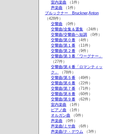
室内楽曲
（1件）
声楽曲
（1件）
ブルックナー Bruckner,Anton
（428件）
交響曲
（0件）
交響曲/全集＆選集
（24件）
交響曲/交響曲ヘ短調
（0件）
交響曲/第０番
（4件）
交響曲/第１番
（11件）
交響曲/第２番
（9件）
交響曲/第３番「ワーグナー」
（27件）
交響曲/第４番「ロマンティッ
ク」
（78件）
交響曲/第５番
（49件）
交響曲/第６番
（22件）
交響曲/第７番
（71件）
交響曲/第８番
（60件）
交響曲/第９番
（62件）
室内楽曲
（1件）
ピアノ曲
（1件）
オルガン曲
（0件）
声楽曲
（0件）
声楽曲/ミサ曲
（6件）
声楽曲/テ・デウム
（3件）