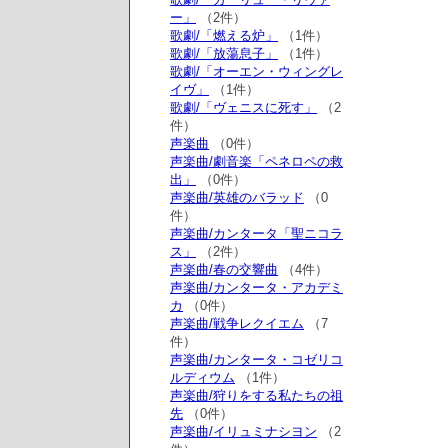
ー」
（2件）
歌劇/「燃える炉」
（1件）
歌劇/「放蕩息子」
（1件）
歌劇/「オーエン・ウィングレ
イヴ」
（1件）
歌劇/「ヴェニスに死す」
（2
件）
声楽曲
（0件）
声楽曲/劇音楽「ペネロペの救
出」
（0件）
声楽曲/英雄のバラッド
（0
件）
声楽曲/カンタータ「聖ニコラ
ス」
（2件）
声楽曲/春の交響曲
（4件）
声楽曲/カンタータ・アカデミ
カ
（0件）
声楽曲/戦争レクイエム
（7
件）
声楽曲/カンタータ・コゼリコ
ルディウム
（1件）
声楽曲/狩りをする私たちの祖
先
（0件）
声楽曲/イリュミナシヨン
（2