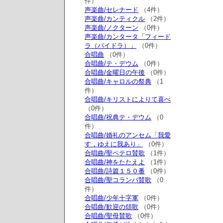
件）
声楽曲/セレナード
（4件）
声楽曲/カンティクル
（2件）
声楽曲/ノクターン
（0件）
声楽曲/カンタータ「フィード
ラ（パイドラ）」
（0件）
合唱曲
（0件）
合唱曲/テ・デウム
（0件）
合唱曲/金曜日の午後
（0件）
合唱曲/キャロルの祭典
（1
件）
合唱曲/キリストによりて喜べ
（0件）
合唱曲/祝典テ・デウム
（0
件）
合唱曲/婚礼のアンセム「我愛
す，ゆえに我あり」
（0件）
合唱曲/聖ペテロ賛歌
（1件）
合唱曲/神をたたえよ
（1件）
合唱曲/詩篇１５０番
（0件）
合唱曲/聖コランバ賛歌
（0
件）
合唱曲/少年十字軍
（0件）
合唱曲/歓迎の頌歌
（0件）
合唱曲/聖母賛歌
（0件）