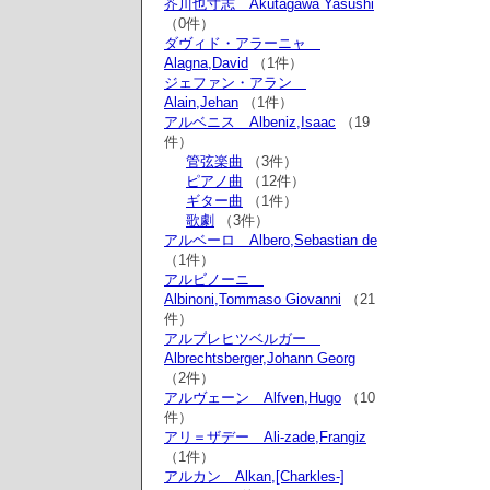
芥川也寸志 Akutagawa Yasushi
（0件）
ダヴィド・アラーニャ
Alagna,David
（1件）
ジェファン・アラン
Alain,Jehan
（1件）
アルベニス Albeniz,Isaac
（19
件）
管弦楽曲
（3件）
ピアノ曲
（12件）
ギター曲
（1件）
歌劇
（3件）
アルベーロ Albero,Sebastian de
（1件）
アルビノーニ
Albinoni,Tommaso Giovanni
（21
件）
アルブレヒツベルガー
Albrechtsberger,Johann Georg
（2件）
アルヴェーン Alfven,Hugo
（10
件）
アリ＝ザデー Ali-zade,Frangiz
（1件）
アルカン Alkan,[Charkles-]