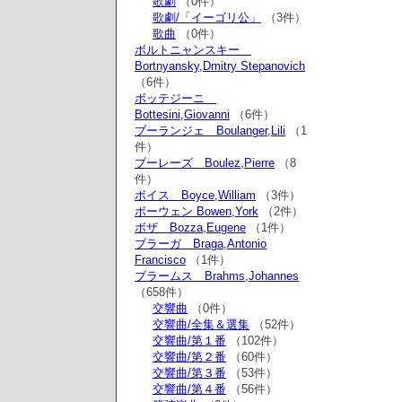
歌劇
（0件）
歌劇/「イーゴリ公」
（3件）
歌曲
（0件）
ボルトニャンスキー
Bortnyansky,Dmitry Stepanovich
（6件）
ボッテジーニ
Bottesini,Giovanni
（6件）
ブーランジェ Boulanger,Lili
（1
件）
ブーレーズ Boulez,Pierre
（8
件）
ボイス Boyce,William
（3件）
ボーウェン Bowen,York
（2件）
ボザ Bozza,Eugene
（1件）
ブラーガ Braga,Antonio
Francisco
（1件）
ブラームス Brahms,Johannes
（658件）
交響曲
（0件）
交響曲/全集＆選集
（52件）
交響曲/第１番
（102件）
交響曲/第２番
（60件）
交響曲/第３番
（53件）
交響曲/第４番
（56件）