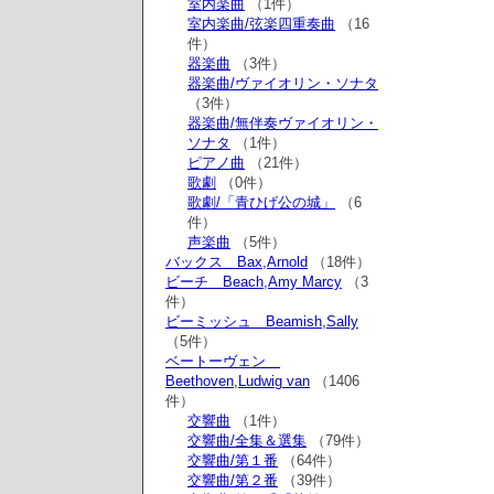
室内楽曲
（1件）
室内楽曲/弦楽四重奏曲
（16
件）
器楽曲
（3件）
器楽曲/ヴァイオリン・ソナタ
（3件）
器楽曲/無伴奏ヴァイオリン・
ソナタ
（1件）
ピアノ曲
（21件）
歌劇
（0件）
歌劇/「青ひげ公の城」
（6
件）
声楽曲
（5件）
バックス Bax,Arnold
（18件）
ビーチ Beach,Amy Marcy
（3
件）
ビーミッシュ Beamish,Sally
（5件）
ベートーヴェン
Beethoven,Ludwig van
（1406
件）
交響曲
（1件）
交響曲/全集＆選集
（79件）
交響曲/第１番
（64件）
交響曲/第２番
（39件）