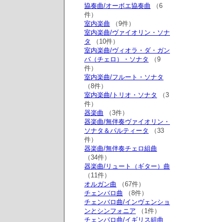
協奏曲/オーボエ協奏曲
（6
件）
室内楽曲
（9件）
室内楽曲/ヴァイオリン・ソナ
タ
（10件）
室内楽曲/ヴィオラ・ダ・ガン
バ（チェロ）・ソナタ
（9
件）
室内楽曲/フルート・ソナタ
（8件）
室内楽曲/トリオ・ソナタ
（3
件）
器楽曲
（3件）
器楽曲/無伴奏ヴァイオリン・
ソナタ＆パルティータ
（33
件）
器楽曲/無伴奏チェロ組曲
（34件）
器楽曲/リュート（ギター）曲
（11件）
オルガン曲
（67件）
チェンバロ曲
（8件）
チェンバロ曲/インヴェンショ
ンとシンフォニア
（1件）
チェンバロ曲/イギリス組曲