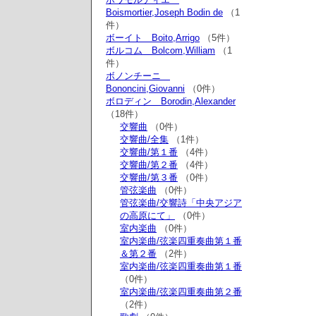
Boismortier,Joseph Bodin de
（1
件）
ボーイト Boito,Arrigo
（5件）
ボルコム Bolcom,William
（1
件）
ボノンチーニ
Bononcini,Giovanni
（0件）
ボロディン Borodin,Alexander
（18件）
交響曲
（0件）
交響曲/全集
（1件）
交響曲/第１番
（4件）
交響曲/第２番
（4件）
交響曲/第３番
（0件）
管弦楽曲
（0件）
管弦楽曲/交響詩「中央アジア
の高原にて」
（0件）
室内楽曲
（0件）
室内楽曲/弦楽四重奏曲第１番
＆第２番
（2件）
室内楽曲/弦楽四重奏曲第１番
（0件）
室内楽曲/弦楽四重奏曲第２番
（2件）