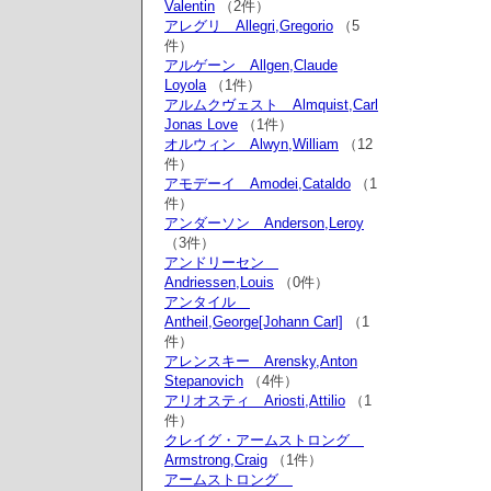
Valentin
（2件）
アレグリ Allegri,Gregorio
（5
件）
アルゲーン Allgen,Claude
Loyola
（1件）
アルムクヴェスト Almquist,Carl
Jonas Love
（1件）
オルウィン Alwyn,William
（12
件）
アモデーイ Amodei,Cataldo
（1
件）
アンダーソン Anderson,Leroy
（3件）
アンドリーセン
Andriessen,Louis
（0件）
アンタイル
Antheil,George[Johann Carl]
（1
件）
アレンスキー Arensky,Anton
Stepanovich
（4件）
アリオスティ Ariosti,Attilio
（1
件）
クレイグ・アームストロング
Armstrong,Craig
（1件）
アームストロング