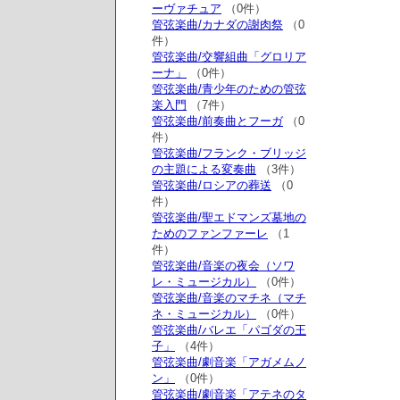
ーヴァチュア
（0件）
管弦楽曲/カナダの謝肉祭
（0
件）
管弦楽曲/交響組曲「グロリア
ーナ」
（0件）
管弦楽曲/青少年のための管弦
楽入門
（7件）
管弦楽曲/前奏曲とフーガ
（0
件）
管弦楽曲/フランク・ブリッジ
の主題による変奏曲
（3件）
管弦楽曲/ロシアの葬送
（0
件）
管弦楽曲/聖エドマンズ墓地の
ためのファンファーレ
（1
件）
管弦楽曲/音楽の夜会（ソワ
レ・ミュージカル）
（0件）
管弦楽曲/音楽のマチネ（マチ
ネ・ミュージカル）
（0件）
管弦楽曲/バレエ「パゴダの王
子」
（4件）
管弦楽曲/劇音楽「アガメムノ
ン」
（0件）
管弦楽曲/劇音楽「アテネのタ