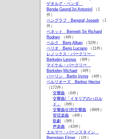
ゲオルグ・ベンダ
Benda,Georg[Jiri Antonin]
（1
件）
ベングラフ Bengraf,Joseph
（1
件）
ベネット Bennett,Sir Richard
Rodney
（4件）
ベルク Berg,Alban
（32件）
ベリオ Berio,Luciano
（11件）
レノックス・バークリー
Berkeley,Lennox
（9件）
マイケル・バークリー
Berkeley,Michael
（4件）
バーリン Berlin,Irving
（4件）
ベルリオーズ Berlioz,Hector
（172件）
交響曲
（6件）
交響曲/「イタリアのハロル
ド」
（8件）
交響曲/幻想交響曲
（99件）
管弦楽曲
（4件）
歌劇
（9件）
声楽曲
（43件）
エルマー・バーンスタイン
Bernstein,Elmer
（1件）