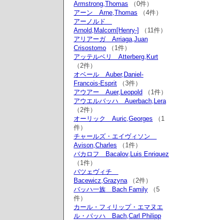
Armstrong,Thomas
（0件）
アーン Arne,Thomas
（4件）
アーノルド
Arnold,Malcom[Henry-]
（11件）
アリアーガ Arriaga,Juan
Crisostomo
（1件）
アッテルベリ Atterberg,Kurt
（2件）
オベール Auber,Daniel-
Francois-Esprit
（3件）
アウアー Auer,Leopold
（1件）
アウエルバッハ Auerbach,Lera
（2件）
オーリック Auric,Georges
（1
件）
チャールズ・エイヴィソン
Avison,Charles
（1件）
バカロフ Bacalov,Luis Enriquez
（1件）
バツェヴィチ
Bacewicz,Grazyna
（2件）
バッハ一族 Bach Family
（5
件）
カール・フィリップ・エマヌエ
ル・バッハ Bach,Carl Philipp