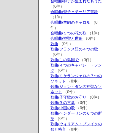
合唱曲/御子が生まれたもうた
（0件）
合唱曲/聖チェチーリア賛歌
（1件）
合唱曲/羊飼のキャロル
（0
件）
合唱曲/５つの花の歌
（1件）
合唱曲/神聖と世俗
（0件）
歌曲
（0件）
歌曲/フランス語の４つの歌
（0件）
歌曲/この島国で
（0件）
歌曲/４つのキャバレー・ソン
グ
（0件）
歌曲/ミケランジェロの７つの
ソネット
（0件）
歌曲/ジョン・ダンの神聖なソ
ネット
（0件）
歌曲/子守歌のお守り
（0件）
歌曲/冬の言葉
（0件）
歌曲/中国の歌
（0件）
歌曲/ヘンダーリンの６つの断
章
（0件）
歌曲/ウィリアム・ブレイクの
歌と格言
（0件）