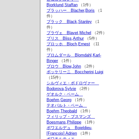
Bjorklund,Staffan
（1件）
ブラッハー Blacher,Boris
（1
件）
ブラック Black,Stanley
（1
件）
ブラヴェ Blavet,Michel
（2件）
ブリス Bliss,Arthur
（5件）
ブロッホ Bloch,Ernest
（11
件）
ブロムダール Blomdahl,Karl-
Binger
（1件）
ブロウ Blow,John
（2件）
ボッケリーニ Boccherini,Luigi
（15件）
シルヴィエ・ボドロヴァー
Bodorova,Sylvie
（2件）
ゲオルク・ベーム
Boehm,Georg
（1件）
テオバルト・ベーム
Boehm,Theobald
（1件）
フィリップ・ブスマンズ
Boesmans,Philippe
（1件）
ボワエルデュ Boieldieu,
[Francois] Adrien
（1件）
ボワモルティエ