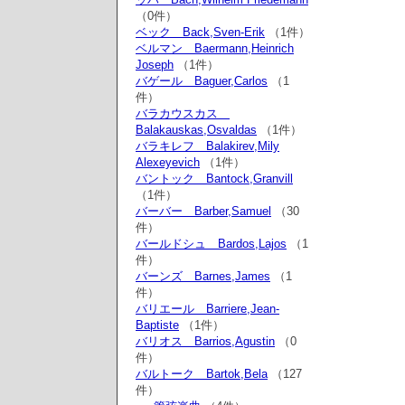
（0件）
ベック Back,Sven-Erik
（1件）
ベルマン Baermann,Heinrich
Joseph
（1件）
バゲール Baguer,Carlos
（1
件）
バラカウスカス
Balakauskas,Osvaldas
（1件）
バラキレフ Balakirev,Mily
Alexeyevich
（1件）
バントック Bantock,Granvill
（1件）
バーバー Barber,Samuel
（30
件）
バールドシュ Bardos,Lajos
（1
件）
バーンズ Barnes,James
（1
件）
バリエール Barriere,Jean-
Baptiste
（1件）
バリオス Barrios,Agustin
（0
件）
バルトーク Bartok,Bela
（127
件）