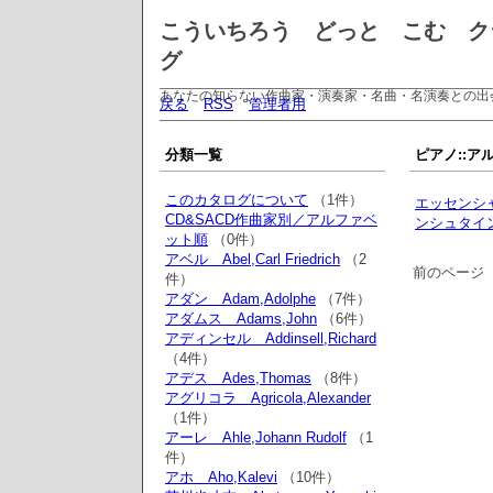
こういちろう どっと こむ ク
グ
あなたの知らない作曲家・演奏家・名曲・名演奏との出
戻る
RSS
管理者用
分類一覧
ピアノ::アル
このカタログについて
（1件）
エッセンシ
CD&SACD作曲家別／アルファベ
ンシュタイ
ット順
（0件）
アベル Abel,Carl Friedrich
（2
前のページ
件）
アダン Adam,Adolphe
（7件）
アダムス Adams,John
（6件）
アディンセル Addinsell,Richard
（4件）
アデス Ades,Thomas
（8件）
アグリコラ Agricola,Alexander
（1件）
アーレ Ahle,Johann Rudolf
（1
件）
アホ Aho,Kalevi
（10件）