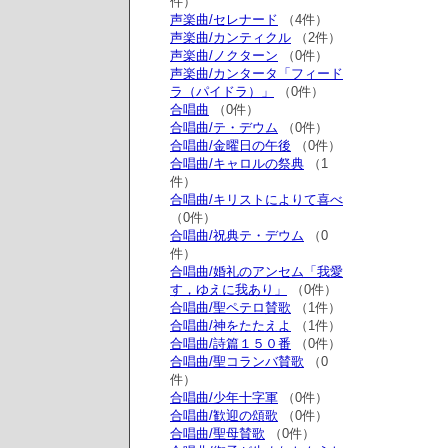
件）
声楽曲/セレナード
（4件）
声楽曲/カンティクル
（2件）
声楽曲/ノクターン
（0件）
声楽曲/カンタータ「フィード
ラ（パイドラ）」
（0件）
合唱曲
（0件）
合唱曲/テ・デウム
（0件）
合唱曲/金曜日の午後
（0件）
合唱曲/キャロルの祭典
（1
件）
合唱曲/キリストによりて喜べ
（0件）
合唱曲/祝典テ・デウム
（0
件）
合唱曲/婚礼のアンセム「我愛
す，ゆえに我あり」
（0件）
合唱曲/聖ペテロ賛歌
（1件）
合唱曲/神をたたえよ
（1件）
合唱曲/詩篇１５０番
（0件）
合唱曲/聖コランバ賛歌
（0
件）
合唱曲/少年十字軍
（0件）
合唱曲/歓迎の頌歌
（0件）
合唱曲/聖母賛歌
（0件）