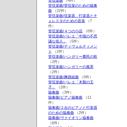
管弦楽曲
（4件）
管弦楽曲/管弦楽のための協奏
曲
（22件）
管弦楽曲/弦楽器，打楽器とチ
ェレスタのための音楽
（7
件）
管弦楽曲/４つの小品
（0件）
管弦楽曲/バレエ「中国の不思
議な役人」
（5件）
管弦楽曲/ディヴェルティメン
ト
（2件）
管弦楽曲/ハンガリー農民の歌
（2件）
管弦楽曲/ハンガリーの風景
（2件）
管弦楽曲/舞踏組曲
（0件）
管弦楽曲/バレエ「木製の王
子」
（2件）
協奏曲
（3件）
協奏曲/ピアノ協奏曲
（11
件）
協奏曲/２台のピアノと打楽器
のための協奏曲
（2件）
協奏曲/ヴァイオリン協奏曲
（6件）