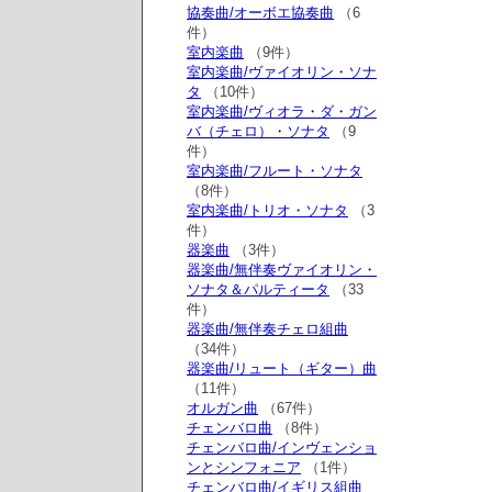
協奏曲/オーボエ協奏曲
（6
件）
室内楽曲
（9件）
室内楽曲/ヴァイオリン・ソナ
タ
（10件）
室内楽曲/ヴィオラ・ダ・ガン
バ（チェロ）・ソナタ
（9
件）
室内楽曲/フルート・ソナタ
（8件）
室内楽曲/トリオ・ソナタ
（3
件）
器楽曲
（3件）
器楽曲/無伴奏ヴァイオリン・
ソナタ＆パルティータ
（33
件）
器楽曲/無伴奏チェロ組曲
（34件）
器楽曲/リュート（ギター）曲
（11件）
オルガン曲
（67件）
チェンバロ曲
（8件）
チェンバロ曲/インヴェンショ
ンとシンフォニア
（1件）
チェンバロ曲/イギリス組曲