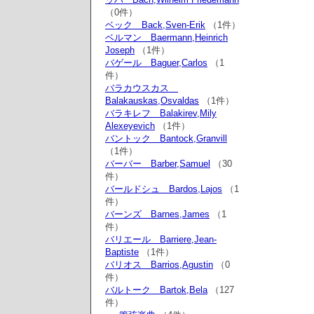
（0件）
ベック Back,Sven-Erik
（1件）
ベルマン Baermann,Heinrich
Joseph
（1件）
バゲール Baguer,Carlos
（1
件）
バラカウスカス
Balakauskas,Osvaldas
（1件）
バラキレフ Balakirev,Mily
Alexeyevich
（1件）
バントック Bantock,Granvill
（1件）
バーバー Barber,Samuel
（30
件）
バールドシュ Bardos,Lajos
（1
件）
バーンズ Barnes,James
（1
件）
バリエール Barriere,Jean-
Baptiste
（1件）
バリオス Barrios,Agustin
（0
件）
バルトーク Bartok,Bela
（127
件）