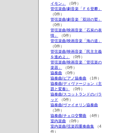
イモン」
（0件）
管弦楽曲/劇音楽「Ｆ６登攀」
（0件）
管弦楽曲/劇音楽「双頭の鷲」
（0件）
管弦楽曲/映画音楽「石炭の表
情」
（0件）
管弦楽曲/映画音楽「海の道」
（0件）
管弦楽曲/映画音楽「民主主義
を進めよ」
（0件）
管弦楽曲/映画音楽「管弦楽の
楽器」
（0件）
協奏曲
（0件）
協奏曲/ピアノ協奏曲
（1件）
協奏曲/ディヴァージョン（主
題と変奏）
（0件）
協奏曲/スコットランドのバラ
ッド
（0件）
協奏曲/ヴァイオリン協奏曲
（3件）
協奏曲/チェロ交響曲
（4件）
室内楽曲
（0件）
室内楽曲/弦楽四重奏曲集
（4
件）