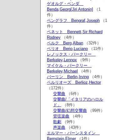
ゲオルグ・ベンダ
Benda,Georg[Jiri Antonin]
（1
件）
ベングラフ Bengraf,Joseph
（1
件）
ベネット Bennett,Sir Richard
Rodney
（4件）
ベルク Berg,Alban
（32件）
ベリオ Berio,Luciano
（11件）
レノックス・バークリー
Berkeley,Lennox
（9件）
マイケル・バークリー
Berkeley,Michael
（4件）
バーリン Berlin,Irving
（4件）
ベルリオーズ Berlioz,Hector
（172件）
交響曲
（6件）
交響曲/「イタリアのハロル
ド」
（8件）
交響曲/幻想交響曲
（99件）
管弦楽曲
（4件）
歌劇
（9件）
声楽曲
（43件）
エルマー・バーンスタイン
Bernstein,Elmer
（1件）