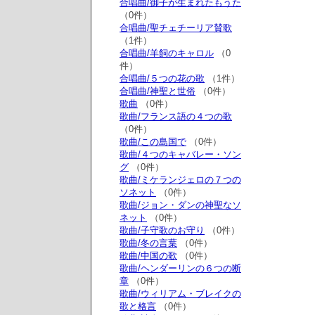
合唱曲/御子が生まれたもうた
（0件）
合唱曲/聖チェチーリア賛歌
（1件）
合唱曲/羊飼のキャロル
（0
件）
合唱曲/５つの花の歌
（1件）
合唱曲/神聖と世俗
（0件）
歌曲
（0件）
歌曲/フランス語の４つの歌
（0件）
歌曲/この島国で
（0件）
歌曲/４つのキャバレー・ソン
グ
（0件）
歌曲/ミケランジェロの７つの
ソネット
（0件）
歌曲/ジョン・ダンの神聖なソ
ネット
（0件）
歌曲/子守歌のお守り
（0件）
歌曲/冬の言葉
（0件）
歌曲/中国の歌
（0件）
歌曲/ヘンダーリンの６つの断
章
（0件）
歌曲/ウィリアム・ブレイクの
歌と格言
（0件）