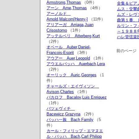
Armstrong,Thomas
（0件）
全集＆ピア
アーン Arne,Thomas
（4件）
ムス：交響
アーノルド
ムズ・レヴ
Arnold,Malcom[Henry-]
（11件）
曲第１番、
アリアーガ Arriaga,Juan
ルリン・フ
Crisostomo
（1件）
～１９８８
アッテルベリ Atterberg,Kurt
ハレ管弦楽
（2件）
オベール Auber,Daniel-
前のページ
Francois-Esprit
（3件）
アウアー Auer,Leopold
（1件）
アウエルバッハ Auerbach,Lera
（2件）
オーリック Auric,Georges
（1
件）
チャールズ・エイヴィソン
Avison,Charles
（1件）
バカロフ Bacalov,Luis Enriquez
（1件）
バツェヴィチ
Bacewicz,Grazyna
（2件）
バッハ一族 Bach Family
（5
件）
カール・フィリップ・エマヌエ
ル・バッハ Bach,Carl Philipp