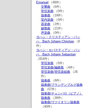
Emanuel
（48件）
交響曲
（6件）
管弦楽曲
（0件）
協奏曲
（19件）
室内楽曲
（0件）
器楽曲
（2件）
鍵盤曲
（21件）
声楽曲
（0件）
ヨハン・クリスティアン・バッ
ハ Bach,Johann Christian
（8
件）
ヨハン・セバスティアン・バッ
ハ Bach,Johann Sebastian
（814件）
管弦楽曲
（5件）
管弦楽曲/編曲集
（4件）
管弦楽曲/管弦楽組曲
（26
件）
協奏曲
（8件）
協奏曲/ブランデンブルク協奏
曲
（57件）
協奏曲/チェンバロ（ピアノ）
協奏曲
（38件）
協奏曲/ヴァイオリン協奏曲
（40件）