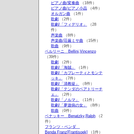
ピアノ曲/変奏曲
（18件）
ピアノ曲/ピアノ小品
（4件）
オルガン曲
（1件）
歌劇
（2件）
歌劇/「フィデリオ」
（28
件）
声楽曲
（8件）
声楽曲/荘厳ミサ曲
（15件）
歌曲
（9件）
ベルリーニ Bellini,Vincenzo
（39件）
歌劇
（2件）
歌劇/「海賊」
（1件）
歌劇/「カプレーティとモンテ
ッキ」
（7件）
歌劇/「清教徒」
（8件）
歌劇/「テンダのベアトリーチ
ェ」
（2件）
歌劇/「ノルマ」
（11件）
歌劇/「夢遊病の女」
（8件）
歌曲
（0件）
ベナッキー Benatzky,Ralph
（2
件）
フランツ・ベンダ
Benda,Franz[Frantisoek]
（1件）