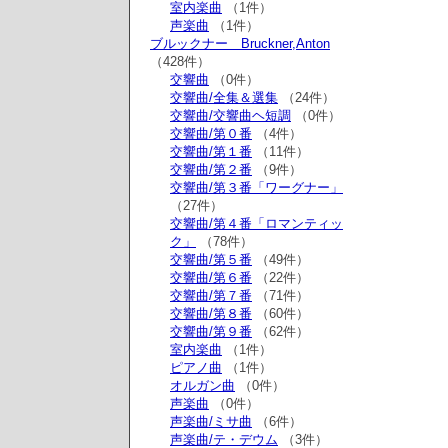
室内楽曲
（1件）
声楽曲
（1件）
ブルックナー Bruckner,Anton
（428件）
交響曲
（0件）
交響曲/全集＆選集
（24件）
交響曲/交響曲ヘ短調
（0件）
交響曲/第０番
（4件）
交響曲/第１番
（11件）
交響曲/第２番
（9件）
交響曲/第３番「ワーグナー」
（27件）
交響曲/第４番「ロマンティッ
ク」
（78件）
交響曲/第５番
（49件）
交響曲/第６番
（22件）
交響曲/第７番
（71件）
交響曲/第８番
（60件）
交響曲/第９番
（62件）
室内楽曲
（1件）
ピアノ曲
（1件）
オルガン曲
（0件）
声楽曲
（0件）
声楽曲/ミサ曲
（6件）
声楽曲/テ・デウム
（3件）