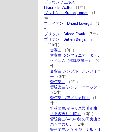
ブラウンフェルス
Braunfels,Walter
（1件）
ブレトン Breton,Tomas
（1
件）
ブライアン Brian,Havergal
（1
件）
ブリッジ Bridge,Frank
（7件）
ブリテン Britten,Benjamin
（115件）
交響曲
（0件）
交響曲/シンフォニア・ダ・レ
クイエム（鎮魂交響曲）
（0
件）
交響曲/シンプル・シンフォニ
ー
（3件）
管弦楽曲
（4件）
管弦楽曲/シンフォニエッタ
（1件）
管弦楽曲/アメリカ序曲
（1
件）
管弦楽曲/イギリス民謡組曲
「過ぎ去りし時」
（0件）
管弦楽曲/４つの海の間奏曲と
パッサカリア
（2件）
管弦楽曲/オケイジョナル・オ