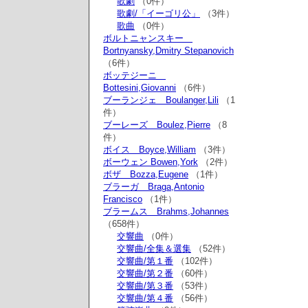
歌劇
（0件）
歌劇/「イーゴリ公」
（3件）
歌曲
（0件）
ボルトニャンスキー
Bortnyansky,Dmitry Stepanovich
（6件）
ボッテジーニ
Bottesini,Giovanni
（6件）
ブーランジェ Boulanger,Lili
（1
件）
ブーレーズ Boulez,Pierre
（8
件）
ボイス Boyce,William
（3件）
ボーウェン Bowen,York
（2件）
ボザ Bozza,Eugene
（1件）
ブラーガ Braga,Antonio
Francisco
（1件）
ブラームス Brahms,Johannes
（658件）
交響曲
（0件）
交響曲/全集＆選集
（52件）
交響曲/第１番
（102件）
交響曲/第２番
（60件）
交響曲/第３番
（53件）
交響曲/第４番
（56件）