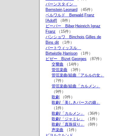
バーンスタイン
Bernstein,Leonard
（45件）
ベルワルド Berwald,Franz
[Adolf]
（8件）
ビーバー Biber,Heinrich Ignaz
Franz
（15件）
バンショワ Binchois,Gilles de
Bins dit
（1件）
バートウィッスル
Birtwistle,Harrison
（1件）
ビゼー Bizet,Georges
（87件）
交響曲
（14件）
管弦楽曲
（3件）
管弦楽曲/組曲「アルルの女」
（7件）
管弦楽曲/組曲「カルメン」
（9件）
歌劇
（0件）
歌劇/「美しきパースの娘」
（1件）
歌劇/「カルメン」
（36件）
歌劇/「ジャミレ」
（1件）
歌劇/「真珠採り」
（8件）
声楽曲
（1件）
ビヨルクルンド