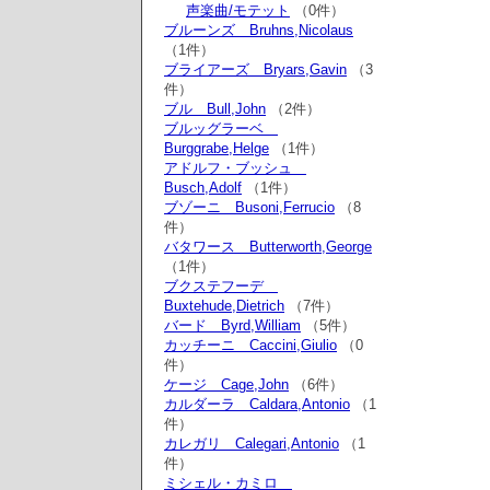
声楽曲/モテット
（0件）
ブルーンズ Bruhns,Nicolaus
（1件）
ブライアーズ Bryars,Gavin
（3
件）
ブル Bull,John
（2件）
ブルッグラーベ
Burggrabe,Helge
（1件）
アドルフ・ブッシュ
Busch,Adolf
（1件）
ブゾーニ Busoni,Ferrucio
（8
件）
バタワース Butterworth,George
（1件）
ブクステフーデ
Buxtehude,Dietrich
（7件）
バード Byrd,William
（5件）
カッチーニ Caccini,Giulio
（0
件）
ケージ Cage,John
（6件）
カルダーラ Caldara,Antonio
（1
件）
カレガリ Calegari,Antonio
（1
件）
ミシェル・カミロ