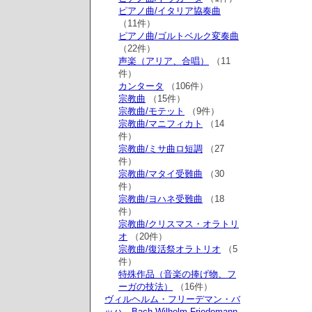
ピアノ曲/イタリア協奏曲
（11件）
ピアノ曲/ゴルトベルク変奏曲
（22件）
声楽（アリア、合唱）
（11
件）
カンタータ
（106件）
宗教曲
（15件）
宗教曲/モテット
（9件）
宗教曲/マニフィカト
（14
件）
宗教曲/ミサ曲ロ短調
（27
件）
宗教曲/マタイ受難曲
（30
件）
宗教曲/ヨハネ受難曲
（18
件）
宗教曲/クリスマス・オラトリ
オ
（20件）
宗教曲/復活祭オラトリオ
（5
件）
特殊作品（音楽の捧げ物、フ
ーガの技法）
（16件）
ヴィルヘルム・フリーデマン・バ
ッハ Bach,Wilhelm Friedemann