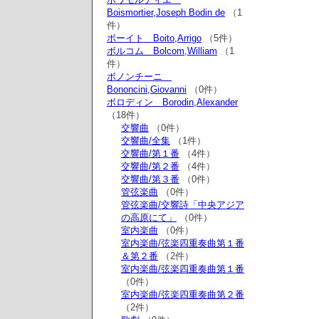
Boismortier,Joseph Bodin de
（1
件）
ボーイト Boito,Arrigo
（5件）
ボルコム Bolcom,William
（1
件）
ボノンチーニ
Bononcini,Giovanni
（0件）
ボロディン Borodin,Alexander
（18件）
交響曲
（0件）
交響曲/全集
（1件）
交響曲/第１番
（4件）
交響曲/第２番
（4件）
交響曲/第３番
（0件）
管弦楽曲
（0件）
管弦楽曲/交響詩「中央アジア
の高原にて」
（0件）
室内楽曲
（0件）
室内楽曲/弦楽四重奏曲第１番
＆第２番
（2件）
室内楽曲/弦楽四重奏曲第１番
（0件）
室内楽曲/弦楽四重奏曲第２番
（2件）