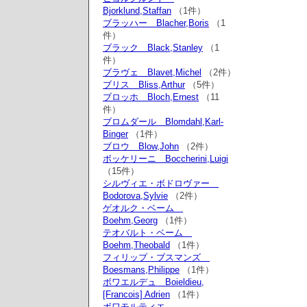
Bjorklund,Staffan
（1件）
ブラッハー Blacher,Boris
（1
件）
ブラック Black,Stanley
（1
件）
ブラヴェ Blavet,Michel
（2件）
ブリス Bliss,Arthur
（5件）
ブロッホ Bloch,Ernest
（11
件）
ブロムダール Blomdahl,Karl-
Binger
（1件）
ブロウ Blow,John
（2件）
ボッケリーニ Boccherini,Luigi
（15件）
シルヴィエ・ボドロヴァー
Bodorova,Sylvie
（2件）
ゲオルク・ベーム
Boehm,Georg
（1件）
テオバルト・ベーム
Boehm,Theobald
（1件）
フィリップ・ブスマンズ
Boesmans,Philippe
（1件）
ボワエルデュ Boieldieu,
[Francois] Adrien
（1件）
ボワモルティエ