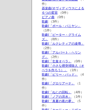
件）
器楽曲/オヴィディウスによる
６つの変容
（0件）
ピアノ曲
（0件）
歌劇
（3件）
歌劇/「ポール・バニヤン」
（1件）
歌劇/「ピーター・グライム
ズ」
（8件）
歌劇/「ルクレティアの凌辱」
（2件）
歌劇/「アルバート・ヘリン
グ」
（2件）
歌劇/「乞食オペラ」
（0件）
歌劇/「小さな煙突掃除人（オ
ペラを作ろう）」
（1件）
歌劇/「ビリー・バッド」
（4
件）
歌劇/「グロリアーナ」
（1
件）
歌劇/「ねじの回転」
（4件）
歌劇/「ノアの洪水」
（1件）
歌劇/「真夏の夜の夢」
（5
件）
歌劇/「カーリュー・リヴァ