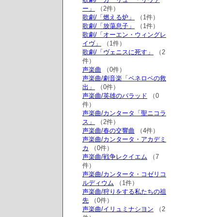
ー」
（2件）
歌劇/「燃える炉」
（1件）
歌劇/「放蕩息子」
（1件）
歌劇/「オーエン・ウィングレ
イヴ」
（1件）
歌劇/「ヴェニスに死す」
（2
件）
声楽曲
（0件）
声楽曲/劇音楽「ペネロペの救
出」
（0件）
声楽曲/英雄のバラッド
（0
件）
声楽曲/カンタータ「聖ニコラ
ス」
（2件）
声楽曲/春の交響曲
（4件）
声楽曲/カンタータ・アカデミ
カ
（0件）
声楽曲/戦争レクイエム
（7
件）
声楽曲/カンタータ・コゼリコ
ルディウム
（1件）
声楽曲/狩りをする私たちの祖
先
（0件）
声楽曲/イリュミナシヨン
（2