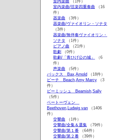
室内楽曲
（1件）
室内楽曲/弦楽四重奏曲
（16
件）
器楽曲
（3件）
器楽曲/ヴァイオリン・ソナタ
（3件）
器楽曲/無伴奏ヴァイオリン・
ソナタ
（1件）
ピアノ曲
（21件）
歌劇
（0件）
歌劇/「青ひげ公の城」
（6
件）
声楽曲
（5件）
バックス Bax,Arnold
（18件）
ビーチ Beach,Amy Marcy
（3
件）
ビーミッシュ Beamish,Sally
（5件）
ベートーヴェン
Beethoven,Ludwig van
（1406
件）
交響曲
（1件）
交響曲/全集＆選集
（79件）
交響曲/第１番
（64件）
交響曲/第２番
（39件）