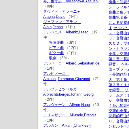
芥川也寸志 Akutagawa Yasushi
奏曲イ短調
（0件）
ン・フィル
ダヴィド・アラーニャ
響曲全集／
Alagna,David
（1件）
響曲第３番
ジェファン・アラン
による変奏
Alain,Jehan
（1件）
１
セルジュ
アルベニス Albeniz,Isaac
（19
ス：交響曲
件）
３、交響曲
管弦楽曲
（3件）
スＣＤ：交
ピアノ曲
（12件）
ン・カラヤ
ギター曲
（1件）
全集／交響
歌劇
（3件）
第２番ニ長
アルベーロ Albero,Sebastian de
録音）
ヘル
（1件）
団～ブラー
アルビノーニ
ヘ長調作品
Albinoni,Tommaso Giovanni
（21
８（第１番
件）
第３番：１
アルブレヒツベルガー
オ録音）
リ
Albrechtsberger,Johann Georg
ラームス：
（2件）
０、交響曲
アルヴェーン Alfven,Hugo
（10
４番ホ短調
件）
交響曲全集
アリ＝ザデー Ali-zade,Frangiz
悲劇的序曲
（1件）
０、交響曲
アルカン Alkan,[Charkles-]
ンセルトヘ