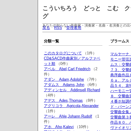
こういちろう どっと こむ ク
グ
あなたの知らない作曲家・演奏家・名曲・名演奏との出
戻る
RSS
管理者用
分類一覧
ブラームス B
このカタログについて
（1件）
マルヤーナ
CD&SACD作曲家別／アルファベ
モニー管弦
ット順
（0件）
ムス：交響
アベル Abel,Carl Friedrich
（2
７３、交響
件）
典序曲作品
アダン Adam,Adolphe
（7件）
６ａ、アル
アダムス Adams,John
（6件）
品５４、哀
アディンセル Addinsell,Richard
ハーモニー
（4件）
８、交響曲
アデス Ades,Thomas
（8件）
４番ホ短調
アグリコラ Agricola,Alexander
ド・バーン
（1件）
交響曲全集
アーレ Ahle,Johann Rudolf
（1
交響曲第３
件）
作品８０、
アホ Aho,Kalevi
（10件）
ヴァイオリ