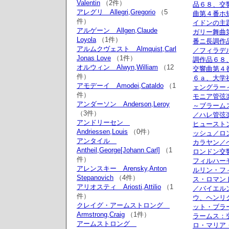
Valentin
（2件）
品６８、交
アレグリ Allegri,Gregorio
（5
曲第４番ホ
件）
イドンの主
アルゲーン Allgen,Claude
ガリー舞曲
Loyola
（1件）
番ニ長調作
アルムクヴェスト Almquist,Carl
／フィラデ
Jonas Love
（1件）
調作品６８
オルウィン Alwyn,William
（12
交響曲第４
件）
６ａ、大学
アモデーイ Amodei,Cataldo
（1
ェングラー
件）
モニア管弦
アンダーソン Anderson,Leroy
～ブラーム
（3件）
／ハレ管弦
アンドリーセン
ヒュースト
Andriessen,Louis
（0件）
ッシュ／ロ
アンタイル
カラヤン／
Antheil,George[Johann Carl]
（1
ロンドン交
件）
フィルハー
アレンスキー Arensky,Anton
ルリン・フ
Stepanovich
（4件）
ス・ロマン
アリオスティ Ariosti,Attilio
（1
／バイエル
件）
ウ、ヘンリ
クレイグ・アームストロング
ット・ブラ
Armstrong,Craig
（1件）
ラームス：
アームストロング
ロ・マリア