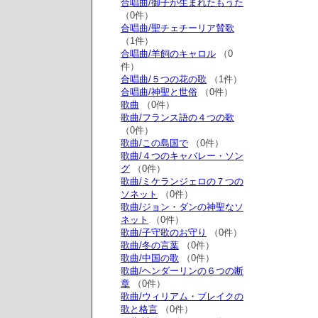
合唱曲/御子が生まれたもうた
（0件）
合唱曲/聖チェチーリア賛歌
（1件）
合唱曲/羊飼のキャロル
（0
件）
合唱曲/５つの花の歌
（1件）
合唱曲/神聖と世俗
（0件）
歌曲
（0件）
歌曲/フランス語の４つの歌
（0件）
歌曲/この島国で
（0件）
歌曲/４つのキャバレー・ソン
グ
（0件）
歌曲/ミケランジェロの７つの
ソネット
（0件）
歌曲/ジョン・ダンの神聖なソ
ネット
（0件）
歌曲/子守歌のお守り
（0件）
歌曲/冬の言葉
（0件）
歌曲/中国の歌
（0件）
歌曲/ヘンダーリンの６つの断
章
（0件）
歌曲/ウィリアム・ブレイクの
歌と格言
（0件）