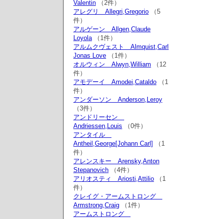
Valentin
（2件）
アレグリ Allegri,Gregorio
（5
件）
アルゲーン Allgen,Claude
Loyola
（1件）
アルムクヴェスト Almquist,Carl
Jonas Love
（1件）
オルウィン Alwyn,William
（12
件）
アモデーイ Amodei,Cataldo
（1
件）
アンダーソン Anderson,Leroy
（3件）
アンドリーセン
Andriessen,Louis
（0件）
アンタイル
Antheil,George[Johann Carl]
（1
件）
アレンスキー Arensky,Anton
Stepanovich
（4件）
アリオスティ Ariosti,Attilio
（1
件）
クレイグ・アームストロング
Armstrong,Craig
（1件）
アームストロング