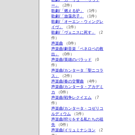
ー」
（2件）
歌劇/「燃える炉」
（1件）
歌劇/「放蕩息子」
（1件）
歌劇/「オーエン・ウィングレ
イヴ」
（1件）
歌劇/「ヴェニスに死す」
（2
件）
声楽曲
（0件）
声楽曲/劇音楽「ペネロペの救
出」
（0件）
声楽曲/英雄のバラッド
（0
件）
声楽曲/カンタータ「聖ニコラ
ス」
（2件）
声楽曲/春の交響曲
（4件）
声楽曲/カンタータ・アカデミ
カ
（0件）
声楽曲/戦争レクイエム
（7
件）
声楽曲/カンタータ・コゼリコ
ルディウム
（1件）
声楽曲/狩りをする私たちの祖
先
（0件）
声楽曲/イリュミナシヨン
（2