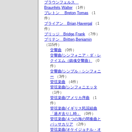
ブラウンフェルス
Braunfels,Walter
（1件）
ブレトン Breton,Tomas
（1
件）
ブライアン Brian,Havergal
（1
件）
ブリッジ Bridge,Frank
（7件）
ブリテン Britten,Benjamin
（115件）
交響曲
（0件）
交響曲/シンフォニア・ダ・レ
クイエム（鎮魂交響曲）
（0
件）
交響曲/シンプル・シンフォニ
ー
（3件）
管弦楽曲
（4件）
管弦楽曲/シンフォニエッタ
（1件）
管弦楽曲/アメリカ序曲
（1
件）
管弦楽曲/イギリス民謡組曲
「過ぎ去りし時」
（0件）
管弦楽曲/４つの海の間奏曲と
パッサカリア
（2件）
管弦楽曲/オケイジョナル・オ