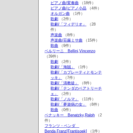
ピアノ曲/変奏曲
（18件）
ピアノ曲/ピアノ小品
（4件）
オルガン曲
（1件）
歌劇
（2件）
歌劇/「フィデリオ」
（28
件）
声楽曲
（8件）
声楽曲/荘厳ミサ曲
（15件）
歌曲
（9件）
ベルリーニ Bellini,Vincenzo
（39件）
歌劇
（2件）
歌劇/「海賊」
（1件）
歌劇/「カプレーティとモンテ
ッキ」
（7件）
歌劇/「清教徒」
（8件）
歌劇/「テンダのベアトリーチ
ェ」
（2件）
歌劇/「ノルマ」
（11件）
歌劇/「夢遊病の女」
（8件）
歌曲
（0件）
ベナッキー Benatzky,Ralph
（2
件）
フランツ・ベンダ
Benda,Franz[Frantisoek]
（1件）