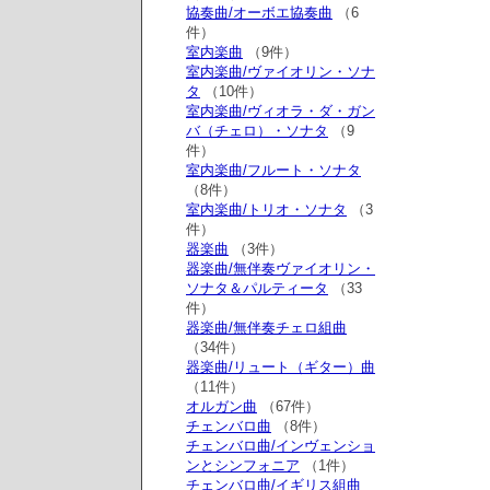
協奏曲/オーボエ協奏曲
（6
件）
室内楽曲
（9件）
室内楽曲/ヴァイオリン・ソナ
タ
（10件）
室内楽曲/ヴィオラ・ダ・ガン
バ（チェロ）・ソナタ
（9
件）
室内楽曲/フルート・ソナタ
（8件）
室内楽曲/トリオ・ソナタ
（3
件）
器楽曲
（3件）
器楽曲/無伴奏ヴァイオリン・
ソナタ＆パルティータ
（33
件）
器楽曲/無伴奏チェロ組曲
（34件）
器楽曲/リュート（ギター）曲
（11件）
オルガン曲
（67件）
チェンバロ曲
（8件）
チェンバロ曲/インヴェンショ
ンとシンフォニア
（1件）
チェンバロ曲/イギリス組曲