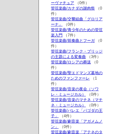
ーヴァチュア
（0件）
管弦楽曲/カナダの謝肉祭
（0
件）
管弦楽曲/交響組曲「グロリア
ーナ」
（0件）
管弦楽曲/青少年のための管弦
楽入門
（7件）
管弦楽曲/前奏曲とフーガ
（0
件）
管弦楽曲/フランク・ブリッジ
の主題による変奏曲
（3件）
管弦楽曲/ロシアの葬送
（0
件）
管弦楽曲/聖エドマンズ墓地の
ためのファンファーレ
（1
件）
管弦楽曲/音楽の夜会（ソワ
レ・ミュージカル）
（0件）
管弦楽曲/音楽のマチネ（マチ
ネ・ミュージカル）
（0件）
管弦楽曲/バレエ「パゴダの王
子」
（4件）
管弦楽曲/劇音楽「アガメムノ
ン」
（0件）
管弦楽曲/劇音楽「アテネのタ