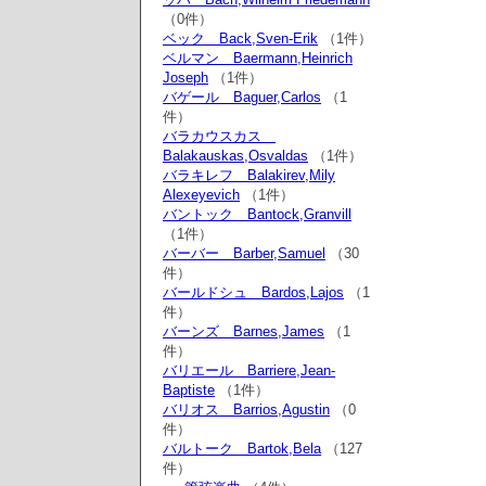
（0件）
ベック Back,Sven-Erik
（1件）
ベルマン Baermann,Heinrich
Joseph
（1件）
バゲール Baguer,Carlos
（1
件）
バラカウスカス
Balakauskas,Osvaldas
（1件）
バラキレフ Balakirev,Mily
Alexeyevich
（1件）
バントック Bantock,Granvill
（1件）
バーバー Barber,Samuel
（30
件）
バールドシュ Bardos,Lajos
（1
件）
バーンズ Barnes,James
（1
件）
バリエール Barriere,Jean-
Baptiste
（1件）
バリオス Barrios,Agustin
（0
件）
バルトーク Bartok,Bela
（127
件）