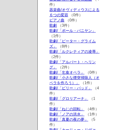
件）
器楽曲/オヴィディウスによる
６つの変容
（0件）
ピアノ曲
（0件）
歌劇
（3件）
歌劇/「ポール・バニヤン」
（1件）
歌劇/「ピーター・グライム
ズ」
（8件）
歌劇/「ルクレティアの凌辱」
（2件）
歌劇/「アルバート・ヘリン
グ」
（2件）
歌劇/「乞食オペラ」
（0件）
歌劇/「小さな煙突掃除人（オ
ペラを作ろう）」
（1件）
歌劇/「ビリー・バッド」
（4
件）
歌劇/「グロリアーナ」
（1
件）
歌劇/「ねじの回転」
（4件）
歌劇/「ノアの洪水」
（1件）
歌劇/「真夏の夜の夢」
（5
件）
歌劇/「カーリュー・リヴァ