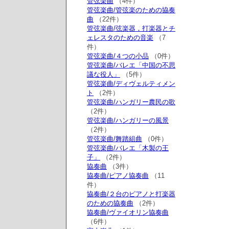
管弦楽曲
（4件）
管弦楽曲/管弦楽のための協奏
曲
（22件）
管弦楽曲/弦楽器，打楽器とチ
ェレスタのための音楽
（7
件）
管弦楽曲/４つの小品
（0件）
管弦楽曲/バレエ「中国の不思
議な役人」
（5件）
管弦楽曲/ディヴェルティメン
ト
（2件）
管弦楽曲/ハンガリー農民の歌
（2件）
管弦楽曲/ハンガリーの風景
（2件）
管弦楽曲/舞踏組曲
（0件）
管弦楽曲/バレエ「木製の王
子」
（2件）
協奏曲
（3件）
協奏曲/ピアノ協奏曲
（11
件）
協奏曲/２台のピアノと打楽器
のための協奏曲
（2件）
協奏曲/ヴァイオリン協奏曲
（6件）