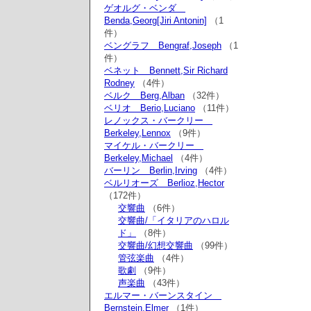
ゲオルグ・ベンダ
Benda,Georg[Jiri Antonin]
（1
件）
ベングラフ Bengraf,Joseph
（1
件）
ベネット Bennett,Sir Richard
Rodney
（4件）
ベルク Berg,Alban
（32件）
ベリオ Berio,Luciano
（11件）
レノックス・バークリー
Berkeley,Lennox
（9件）
マイケル・バークリー
Berkeley,Michael
（4件）
バーリン Berlin,Irving
（4件）
ベルリオーズ Berlioz,Hector
（172件）
交響曲
（6件）
交響曲/「イタリアのハロル
ド」
（8件）
交響曲/幻想交響曲
（99件）
管弦楽曲
（4件）
歌劇
（9件）
声楽曲
（43件）
エルマー・バーンスタイン
Bernstein,Elmer
（1件）