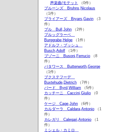
声楽曲/モテット
（0件）
ブルーンズ Bruhns,Nicolaus
（1件）
ブライアーズ Bryars,Gavin
（3
件）
ブル Bull,John
（2件）
ブルッグラーベ
Burggrabe,Helge
（1件）
アドルフ・ブッシュ
Busch,Adolf
（1件）
ブゾーニ Busoni,Ferrucio
（8
件）
バタワース Butterworth,George
（1件）
ブクステフーデ
Buxtehude,Dietrich
（7件）
バード Byrd,William
（5件）
カッチーニ Caccini,Giulio
（0
件）
ケージ Cage,John
（6件）
カルダーラ Caldara,Antonio
（1
件）
カレガリ Calegari,Antonio
（1
件）
ミシェル・カミロ