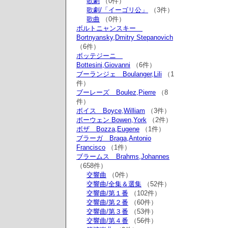
歌劇
（0件）
歌劇/「イーゴリ公」
（3件）
歌曲
（0件）
ボルトニャンスキー
Bortnyansky,Dmitry Stepanovich
（6件）
ボッテジーニ
Bottesini,Giovanni
（6件）
ブーランジェ Boulanger,Lili
（1
件）
ブーレーズ Boulez,Pierre
（8
件）
ボイス Boyce,William
（3件）
ボーウェン Bowen,York
（2件）
ボザ Bozza,Eugene
（1件）
ブラーガ Braga,Antonio
Francisco
（1件）
ブラームス Brahms,Johannes
（658件）
交響曲
（0件）
交響曲/全集＆選集
（52件）
交響曲/第１番
（102件）
交響曲/第２番
（60件）
交響曲/第３番
（53件）
交響曲/第４番
（56件）