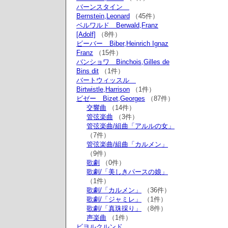
バーンスタイン
Bernstein,Leonard
（45件）
ベルワルド Berwald,Franz
[Adolf]
（8件）
ビーバー Biber,Heinrich Ignaz
Franz
（15件）
バンショワ Binchois,Gilles de
Bins dit
（1件）
バートウィッスル
Birtwistle,Harrison
（1件）
ビゼー Bizet,Georges
（87件）
交響曲
（14件）
管弦楽曲
（3件）
管弦楽曲/組曲「アルルの女」
（7件）
管弦楽曲/組曲「カルメン」
（9件）
歌劇
（0件）
歌劇/「美しきパースの娘」
（1件）
歌劇/「カルメン」
（36件）
歌劇/「ジャミレ」
（1件）
歌劇/「真珠採り」
（8件）
声楽曲
（1件）
ビヨルクルンド