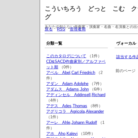
こういちろう どっと こむ ク
グ
あなたの知らない作曲家・演奏家・名曲・名演奏との出
戻る
RSS
管理者用
分類一覧
ヴォーカル・
このカタログについて
（1件）
該当する作
CD&SACD作曲家別／アルファベ
ット順
（0件）
前のページ
アベル Abel,Carl Friedrich
（2
件）
アダン Adam,Adolphe
（7件）
アダムス Adams,John
（6件）
アディンセル Addinsell,Richard
（4件）
アデス Ades,Thomas
（8件）
アグリコラ Agricola,Alexander
（1件）
アーレ Ahle,Johann Rudolf
（1
件）
アホ Aho,Kalevi
（10件）