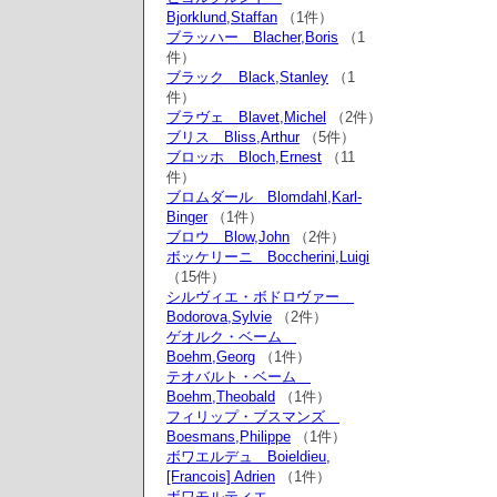
Bjorklund,Staffan
（1件）
ブラッハー Blacher,Boris
（1
件）
ブラック Black,Stanley
（1
件）
ブラヴェ Blavet,Michel
（2件）
ブリス Bliss,Arthur
（5件）
ブロッホ Bloch,Ernest
（11
件）
ブロムダール Blomdahl,Karl-
Binger
（1件）
ブロウ Blow,John
（2件）
ボッケリーニ Boccherini,Luigi
（15件）
シルヴィエ・ボドロヴァー
Bodorova,Sylvie
（2件）
ゲオルク・ベーム
Boehm,Georg
（1件）
テオバルト・ベーム
Boehm,Theobald
（1件）
フィリップ・ブスマンズ
Boesmans,Philippe
（1件）
ボワエルデュ Boieldieu,
[Francois] Adrien
（1件）
ボワモルティエ