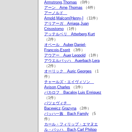
Armstrong,Thomas
（0件）
アーン Arne,Thomas
（4件）
アーノルド
Arnold,Malcom[Henry-]
（11件）
アリアーガ Arriaga,Juan
Crisostomo
（1件）
アッテルベリ Atterberg,Kurt
（2件）
オベール Auber,Daniel-
Francois-Esprit
（3件）
アウアー Auer,Leopold
（1件）
アウエルバッハ Auerbach,Lera
（2件）
オーリック Auric,Georges
（1
件）
チャールズ・エイヴィソン
Avison,Charles
（1件）
バカロフ Bacalov,Luis Enriquez
（1件）
バツェヴィチ
Bacewicz,Grazyna
（2件）
バッハ一族 Bach Family
（5
件）
カール・フィリップ・エマヌエ
ル・バッハ Bach,Carl Philipp