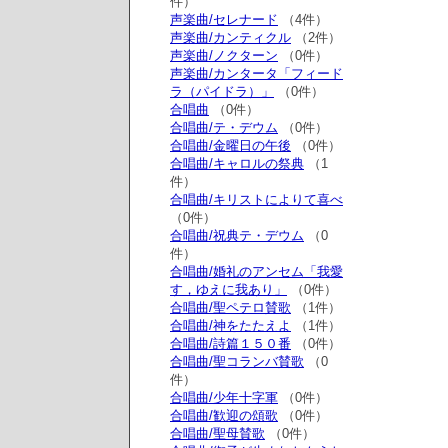
件）
声楽曲/セレナード
（4件）
声楽曲/カンティクル
（2件）
声楽曲/ノクターン
（0件）
声楽曲/カンタータ「フィード
ラ（パイドラ）」
（0件）
合唱曲
（0件）
合唱曲/テ・デウム
（0件）
合唱曲/金曜日の午後
（0件）
合唱曲/キャロルの祭典
（1
件）
合唱曲/キリストによりて喜べ
（0件）
合唱曲/祝典テ・デウム
（0
件）
合唱曲/婚礼のアンセム「我愛
す，ゆえに我あり」
（0件）
合唱曲/聖ペテロ賛歌
（1件）
合唱曲/神をたたえよ
（1件）
合唱曲/詩篇１５０番
（0件）
合唱曲/聖コランバ賛歌
（0
件）
合唱曲/少年十字軍
（0件）
合唱曲/歓迎の頌歌
（0件）
合唱曲/聖母賛歌
（0件）