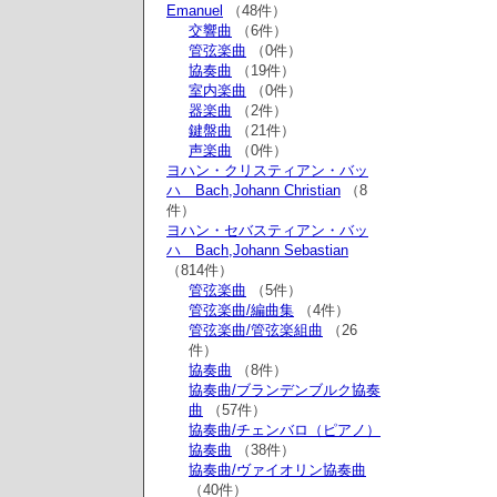
Emanuel
（48件）
交響曲
（6件）
管弦楽曲
（0件）
協奏曲
（19件）
室内楽曲
（0件）
器楽曲
（2件）
鍵盤曲
（21件）
声楽曲
（0件）
ヨハン・クリスティアン・バッ
ハ Bach,Johann Christian
（8
件）
ヨハン・セバスティアン・バッ
ハ Bach,Johann Sebastian
（814件）
管弦楽曲
（5件）
管弦楽曲/編曲集
（4件）
管弦楽曲/管弦楽組曲
（26
件）
協奏曲
（8件）
協奏曲/ブランデンブルク協奏
曲
（57件）
協奏曲/チェンバロ（ピアノ）
協奏曲
（38件）
協奏曲/ヴァイオリン協奏曲
（40件）