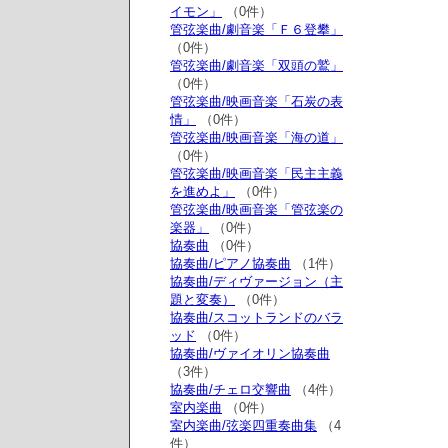
イモン」
（0件）
管弦楽曲/劇音楽「Ｆ６登攀」
（0件）
管弦楽曲/劇音楽「双頭の鷲」
（0件）
管弦楽曲/映画音楽「石炭の表
情」
（0件）
管弦楽曲/映画音楽「海の道」
（0件）
管弦楽曲/映画音楽「民主主義
を進めよ」
（0件）
管弦楽曲/映画音楽「管弦楽の
楽器」
（0件）
協奏曲
（0件）
協奏曲/ピアノ協奏曲
（1件）
協奏曲/ディヴァージョン（主
題と変奏）
（0件）
協奏曲/スコットランドのバラ
ッド
（0件）
協奏曲/ヴァイオリン協奏曲
（3件）
協奏曲/チェロ交響曲
（4件）
室内楽曲
（0件）
室内楽曲/弦楽四重奏曲集
（4
件）