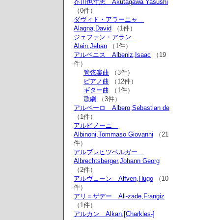
芥川也寸志 Akutagawa Yasushi
（0件）
ダヴィド・アラーニャ
Alagna,David
（1件）
ジェファン・アラン
Alain,Jehan
（1件）
アルベニス Albeniz,Isaac
（19
件）
管弦楽曲
（3件）
ピアノ曲
（12件）
ギター曲
（1件）
歌劇
（3件）
アルベーロ Albero,Sebastian de
（1件）
アルビノーニ
Albinoni,Tommaso Giovanni
（21
件）
アルブレヒツベルガー
Albrechtsberger,Johann Georg
（2件）
アルヴェーン Alfven,Hugo
（10
件）
アリ＝ザデー Ali-zade,Frangiz
（1件）
アルカン Alkan,[Charkles-]