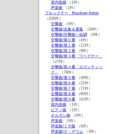
室内楽曲
（1件）
声楽曲
（1件）
ブルックナー Bruckner,Anton
（428件）
交響曲
（0件）
交響曲/全集＆選集
（24件）
交響曲/交響曲ヘ短調
（0件）
交響曲/第０番
（4件）
交響曲/第１番
（11件）
交響曲/第２番
（9件）
交響曲/第３番「ワーグナー」
（27件）
交響曲/第４番「ロマンティッ
ク」
（78件）
交響曲/第５番
（49件）
交響曲/第６番
（22件）
交響曲/第７番
（71件）
交響曲/第８番
（60件）
交響曲/第９番
（62件）
室内楽曲
（1件）
ピアノ曲
（1件）
オルガン曲
（0件）
声楽曲
（0件）
声楽曲/ミサ曲
（6件）
声楽曲/テ・デウム
（3件）