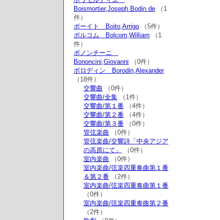
Boismortier,Joseph Bodin de
（1
件）
ボーイト Boito,Arrigo
（5件）
ボルコム Bolcom,William
（1
件）
ボノンチーニ
Bononcini,Giovanni
（0件）
ボロディン Borodin,Alexander
（18件）
交響曲
（0件）
交響曲/全集
（1件）
交響曲/第１番
（4件）
交響曲/第２番
（4件）
交響曲/第３番
（0件）
管弦楽曲
（0件）
管弦楽曲/交響詩「中央アジア
の高原にて」
（0件）
室内楽曲
（0件）
室内楽曲/弦楽四重奏曲第１番
＆第２番
（2件）
室内楽曲/弦楽四重奏曲第１番
（0件）
室内楽曲/弦楽四重奏曲第２番
（2件）