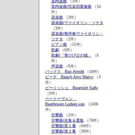
室内楽曲
（1件）
室内楽曲/弦楽四重奏曲
（16
件）
器楽曲
（3件）
器楽曲/ヴァイオリン・ソナタ
（3件）
器楽曲/無伴奏ヴァイオリン・
ソナタ
（1件）
ピアノ曲
（21件）
歌劇
（0件）
歌劇/「青ひげ公の城」
（6
件）
声楽曲
（5件）
バックス Bax,Arnold
（18件）
ビーチ Beach,Amy Marcy
（3
件）
ビーミッシュ Beamish,Sally
（5件）
ベートーヴェン
Beethoven,Ludwig van
（1406
件）
交響曲
（1件）
交響曲/全集＆選集
（79件）
交響曲/第１番
（64件）
交響曲/第２番
（39件）