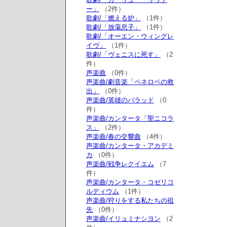
ー」
（2件）
歌劇/「燃える炉」
（1件）
歌劇/「放蕩息子」
（1件）
歌劇/「オーエン・ウィングレ
イヴ」
（1件）
歌劇/「ヴェニスに死す」
（2
件）
声楽曲
（0件）
声楽曲/劇音楽「ペネロペの救
出」
（0件）
声楽曲/英雄のバラッド
（0
件）
声楽曲/カンタータ「聖ニコラ
ス」
（2件）
声楽曲/春の交響曲
（4件）
声楽曲/カンタータ・アカデミ
カ
（0件）
声楽曲/戦争レクイエム
（7
件）
声楽曲/カンタータ・コゼリコ
ルディウム
（1件）
声楽曲/狩りをする私たちの祖
先
（0件）
声楽曲/イリュミナシヨン
（2