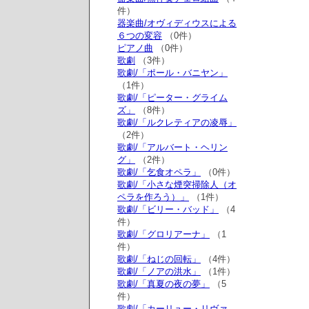
件）
器楽曲/オヴィディウスによる
６つの変容
（0件）
ピアノ曲
（0件）
歌劇
（3件）
歌劇/「ポール・バニヤン」
（1件）
歌劇/「ピーター・グライム
ズ」
（8件）
歌劇/「ルクレティアの凌辱」
（2件）
歌劇/「アルバート・ヘリン
グ」
（2件）
歌劇/「乞食オペラ」
（0件）
歌劇/「小さな煙突掃除人（オ
ペラを作ろう）」
（1件）
歌劇/「ビリー・バッド」
（4
件）
歌劇/「グロリアーナ」
（1
件）
歌劇/「ねじの回転」
（4件）
歌劇/「ノアの洪水」
（1件）
歌劇/「真夏の夜の夢」
（5
件）
歌劇/「カーリュー・リヴァ