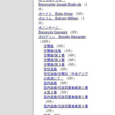
Boismortier,Joseph Bodin de
（1
件）
ボーイト Boito,Arrigo
（5件）
ボルコム Bolcom,William
（1
件）
ボノンチーニ
Bononcini,Giovanni
（0件）
ボロディン Borodin,Alexander
（18件）
交響曲
（0件）
交響曲/全集
（1件）
交響曲/第１番
（4件）
交響曲/第２番
（4件）
交響曲/第３番
（0件）
管弦楽曲
（0件）
管弦楽曲/交響詩「中央アジア
の高原にて」
（0件）
室内楽曲
（0件）
室内楽曲/弦楽四重奏曲第１番
＆第２番
（2件）
室内楽曲/弦楽四重奏曲第１番
（0件）
室内楽曲/弦楽四重奏曲第２番
（2件）