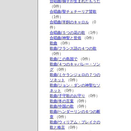
合唱曲/御子が生まれたもうた
（0件）
合唱曲/聖チェチーリア賛歌
（1件）
合唱曲/羊飼のキャロル
（0
件）
合唱曲/５つの花の歌
（1件）
合唱曲/神聖と世俗
（0件）
歌曲
（0件）
歌曲/フランス語の４つの歌
（0件）
歌曲/この島国で
（0件）
歌曲/４つのキャバレー・ソン
グ
（0件）
歌曲/ミケランジェロの７つの
ソネット
（0件）
歌曲/ジョン・ダンの神聖なソ
ネット
（0件）
歌曲/子守歌のお守り
（0件）
歌曲/冬の言葉
（0件）
歌曲/中国の歌
（0件）
歌曲/ヘンダーリンの６つの断
章
（0件）
歌曲/ウィリアム・ブレイクの
歌と格言
（0件）