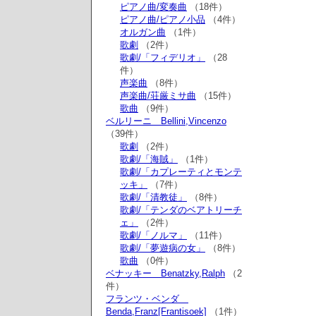
ピアノ曲/変奏曲
（18件）
ピアノ曲/ピアノ小品
（4件）
オルガン曲
（1件）
歌劇
（2件）
歌劇/「フィデリオ」
（28
件）
声楽曲
（8件）
声楽曲/荘厳ミサ曲
（15件）
歌曲
（9件）
ベルリーニ Bellini,Vincenzo
（39件）
歌劇
（2件）
歌劇/「海賊」
（1件）
歌劇/「カプレーティとモンテ
ッキ」
（7件）
歌劇/「清教徒」
（8件）
歌劇/「テンダのベアトリーチ
ェ」
（2件）
歌劇/「ノルマ」
（11件）
歌劇/「夢遊病の女」
（8件）
歌曲
（0件）
ベナッキー Benatzky,Ralph
（2
件）
フランツ・ベンダ
Benda,Franz[Frantisoek]
（1件）