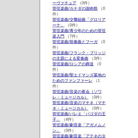
ーヴァチュア
（0件）
管弦楽曲/カナダの謝肉祭
（0
件）
管弦楽曲/交響組曲「グロリア
ーナ」
（0件）
管弦楽曲/青少年のための管弦
楽入門
（7件）
管弦楽曲/前奏曲とフーガ
（0
件）
管弦楽曲/フランク・ブリッジ
の主題による変奏曲
（3件）
管弦楽曲/ロシアの葬送
（0
件）
管弦楽曲/聖エドマンズ墓地の
ためのファンファーレ
（1
件）
管弦楽曲/音楽の夜会（ソワ
レ・ミュージカル）
（0件）
管弦楽曲/音楽のマチネ（マチ
ネ・ミュージカル）
（0件）
管弦楽曲/バレエ「パゴダの王
子」
（4件）
管弦楽曲/劇音楽「アガメムノ
ン」
（0件）
管弦楽曲/劇音楽「アテネのタ