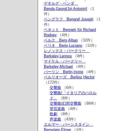
ゲオルグ・ベンダ
Benda,Georg[Jiri Antonin]
（1
件）
ベングラフ Bengraf,Joseph
（1
件）
ベネット Bennett,Sir Richard
Rodney
（4件）
ベルク Berg,Alban
（32件）
ベリオ Berio,Luciano
（11件）
レノックス・バークリー
Berkeley,Lennox
（9件）
マイケル・バークリー
Berkeley,Michael
（4件）
バーリン Berlin,Irving
（4件）
ベルリオーズ Berlioz,Hector
（172件）
交響曲
（6件）
交響曲/「イタリアのハロル
ド」
（8件）
交響曲/幻想交響曲
（99件）
管弦楽曲
（4件）
歌劇
（9件）
声楽曲
（43件）
エルマー・バーンスタイン
Bernstein,Elmer
（1件）