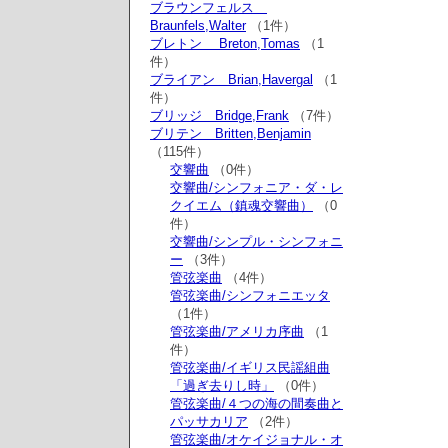
ブラウンフェルス
Braunfels,Walter
（1件）
ブレトン Breton,Tomas
（1
件）
ブライアン Brian,Havergal
（1
件）
ブリッジ Bridge,Frank
（7件）
ブリテン Britten,Benjamin
（115件）
交響曲
（0件）
交響曲/シンフォニア・ダ・レ
クイエム（鎮魂交響曲）
（0
件）
交響曲/シンプル・シンフォニ
ー
（3件）
管弦楽曲
（4件）
管弦楽曲/シンフォニエッタ
（1件）
管弦楽曲/アメリカ序曲
（1
件）
管弦楽曲/イギリス民謡組曲
「過ぎ去りし時」
（0件）
管弦楽曲/４つの海の間奏曲と
パッサカリア
（2件）
管弦楽曲/オケイジョナル・オ