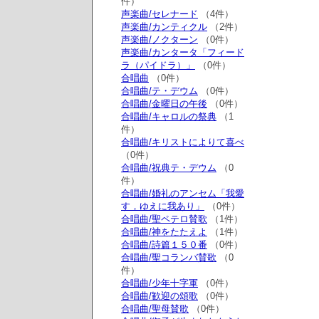
件）
声楽曲/セレナード
（4件）
声楽曲/カンティクル
（2件）
声楽曲/ノクターン
（0件）
声楽曲/カンタータ「フィード
ラ（パイドラ）」
（0件）
合唱曲
（0件）
合唱曲/テ・デウム
（0件）
合唱曲/金曜日の午後
（0件）
合唱曲/キャロルの祭典
（1
件）
合唱曲/キリストによりて喜べ
（0件）
合唱曲/祝典テ・デウム
（0
件）
合唱曲/婚礼のアンセム「我愛
す，ゆえに我あり」
（0件）
合唱曲/聖ペテロ賛歌
（1件）
合唱曲/神をたたえよ
（1件）
合唱曲/詩篇１５０番
（0件）
合唱曲/聖コランバ賛歌
（0
件）
合唱曲/少年十字軍
（0件）
合唱曲/歓迎の頌歌
（0件）
合唱曲/聖母賛歌
（0件）