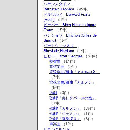
バーンスタイン
Bernstein,Leonard
（45件）
ベルワルド Berwald,Franz
[Adolf]
（8件）
ビーバー Biber,Heinrich Ignaz
Franz
（15件）
バンショワ Binchois,Gilles de
Bins dit
（1件）
バートウィッスル
Birtwistle,Harrison
（1件）
ビゼー Bizet,Georges
（87件）
交響曲
（14件）
管弦楽曲
（3件）
管弦楽曲/組曲「アルルの女」
（7件）
管弦楽曲/組曲「カルメン」
（9件）
歌劇
（0件）
歌劇/「美しきパースの娘」
（1件）
歌劇/「カルメン」
（36件）
歌劇/「ジャミレ」
（1件）
歌劇/「真珠採り」
（8件）
声楽曲
（1件）
ビヨルクルンド