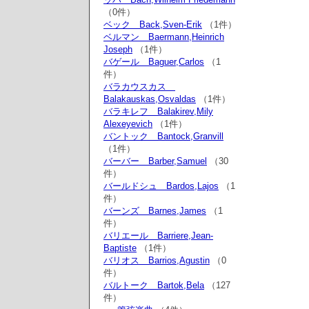
（0件）
ベック Back,Sven-Erik
（1件）
ベルマン Baermann,Heinrich
Joseph
（1件）
バゲール Baguer,Carlos
（1
件）
バラカウスカス
Balakauskas,Osvaldas
（1件）
バラキレフ Balakirev,Mily
Alexeyevich
（1件）
バントック Bantock,Granvill
（1件）
バーバー Barber,Samuel
（30
件）
バールドシュ Bardos,Lajos
（1
件）
バーンズ Barnes,James
（1
件）
バリエール Barriere,Jean-
Baptiste
（1件）
バリオス Barrios,Agustin
（0
件）
バルトーク Bartok,Bela
（127
件）