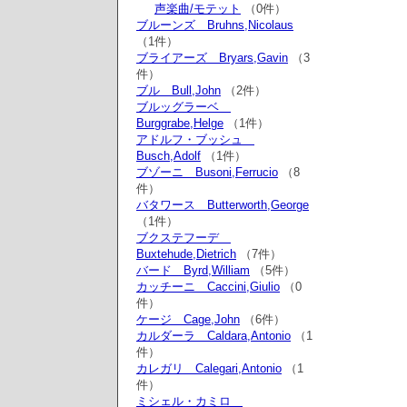
声楽曲/モテット
（0件）
ブルーンズ Bruhns,Nicolaus
（1件）
ブライアーズ Bryars,Gavin
（3
件）
ブル Bull,John
（2件）
ブルッグラーベ
Burggrabe,Helge
（1件）
アドルフ・ブッシュ
Busch,Adolf
（1件）
ブゾーニ Busoni,Ferrucio
（8
件）
バタワース Butterworth,George
（1件）
ブクステフーデ
Buxtehude,Dietrich
（7件）
バード Byrd,William
（5件）
カッチーニ Caccini,Giulio
（0
件）
ケージ Cage,John
（6件）
カルダーラ Caldara,Antonio
（1
件）
カレガリ Calegari,Antonio
（1
件）
ミシェル・カミロ