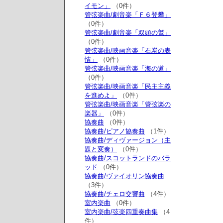
イモン」
（0件）
管弦楽曲/劇音楽「Ｆ６登攀」
（0件）
管弦楽曲/劇音楽「双頭の鷲」
（0件）
管弦楽曲/映画音楽「石炭の表
情」
（0件）
管弦楽曲/映画音楽「海の道」
（0件）
管弦楽曲/映画音楽「民主主義
を進めよ」
（0件）
管弦楽曲/映画音楽「管弦楽の
楽器」
（0件）
協奏曲
（0件）
協奏曲/ピアノ協奏曲
（1件）
協奏曲/ディヴァージョン（主
題と変奏）
（0件）
協奏曲/スコットランドのバラ
ッド
（0件）
協奏曲/ヴァイオリン協奏曲
（3件）
協奏曲/チェロ交響曲
（4件）
室内楽曲
（0件）
室内楽曲/弦楽四重奏曲集
（4
件）