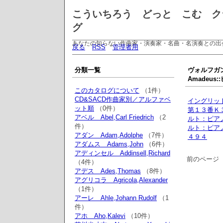
こういちろう どっと こむ ク
グ
あなたの知らない作曲家・演奏家・名曲・名演奏との出
戻る
RSS
管理者用
分類一覧
ヴォルフガン
Amadeu
このカタログについて
（1件）
CD&SACD作曲家別／アルファベ
イングリッ
ット順
（0件）
第１３番Ｋ
アベル Abel,Carl Friedrich
（2
ルト：ピア
件）
ルト：ピア
アダン Adam,Adolphe
（7件）
４９４
アダムス Adams,John
（6件）
アディンセル Addinsell,Richard
前のページ
（4件）
アデス Ades,Thomas
（8件）
アグリコラ Agricola,Alexander
（1件）
アーレ Ahle,Johann Rudolf
（1
件）
アホ Aho,Kalevi
（10件）