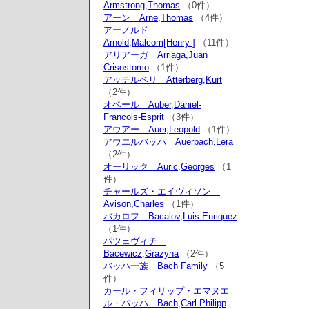
Armstrong,Thomas
（0件）
アーン Arne,Thomas
（4件）
アーノルド
Arnold,Malcom[Henry-]
（11件）
アリアーガ Arriaga,Juan
Crisostomo
（1件）
アッテルベリ Atterberg,Kurt
（2件）
オベール Auber,Daniel-
Francois-Esprit
（3件）
アウアー Auer,Leopold
（1件）
アウエルバッハ Auerbach,Lera
（2件）
オーリック Auric,Georges
（1
件）
チャールズ・エイヴィソン
Avison,Charles
（1件）
バカロフ Bacalov,Luis Enriquez
（1件）
バツェヴィチ
Bacewicz,Grazyna
（2件）
バッハ一族 Bach Family
（5
件）
カール・フィリップ・エマヌエ
ル・バッハ Bach,Carl Philipp