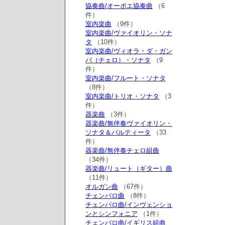
協奏曲/オーボエ協奏曲
（6
件）
室内楽曲
（9件）
室内楽曲/ヴァイオリン・ソナ
タ
（10件）
室内楽曲/ヴィオラ・ダ・ガン
バ（チェロ）・ソナタ
（9
件）
室内楽曲/フルート・ソナタ
（8件）
室内楽曲/トリオ・ソナタ
（3
件）
器楽曲
（3件）
器楽曲/無伴奏ヴァイオリン・
ソナタ＆パルティータ
（33
件）
器楽曲/無伴奏チェロ組曲
（34件）
器楽曲/リュート（ギター）曲
（11件）
オルガン曲
（67件）
チェンバロ曲
（8件）
チェンバロ曲/インヴェンショ
ンとシンフォニア
（1件）
チェンバロ曲/イギリス組曲