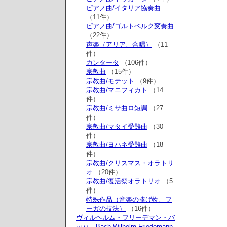
ピアノ曲/イタリア協奏曲
（11件）
ピアノ曲/ゴルトベルク変奏曲
（22件）
声楽（アリア、合唱）
（11
件）
カンタータ
（106件）
宗教曲
（15件）
宗教曲/モテット
（9件）
宗教曲/マニフィカト
（14
件）
宗教曲/ミサ曲ロ短調
（27
件）
宗教曲/マタイ受難曲
（30
件）
宗教曲/ヨハネ受難曲
（18
件）
宗教曲/クリスマス・オラトリ
オ
（20件）
宗教曲/復活祭オラトリオ
（5
件）
特殊作品（音楽の捧げ物、フ
ーガの技法）
（16件）
ヴィルヘルム・フリーデマン・バ
ッハ Bach,Wilhelm Friedemann