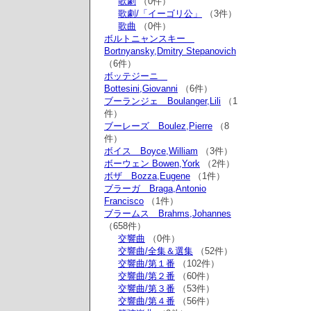
歌劇
（0件）
歌劇/「イーゴリ公」
（3件）
歌曲
（0件）
ボルトニャンスキー
Bortnyansky,Dmitry Stepanovich
（6件）
ボッテジーニ
Bottesini,Giovanni
（6件）
ブーランジェ Boulanger,Lili
（1
件）
ブーレーズ Boulez,Pierre
（8
件）
ボイス Boyce,William
（3件）
ボーウェン Bowen,York
（2件）
ボザ Bozza,Eugene
（1件）
ブラーガ Braga,Antonio
Francisco
（1件）
ブラームス Brahms,Johannes
（658件）
交響曲
（0件）
交響曲/全集＆選集
（52件）
交響曲/第１番
（102件）
交響曲/第２番
（60件）
交響曲/第３番
（53件）
交響曲/第４番
（56件）