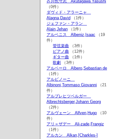
芥川也寸志 Akutagawa Yasushi
（0件）
ダヴィド・アラーニャ
Alagna,David
（1件）
ジェファン・アラン
Alain,Jehan
（1件）
アルベニス Albeniz,Isaac
（19
件）
管弦楽曲
（3件）
ピアノ曲
（12件）
ギター曲
（1件）
歌劇
（3件）
アルベーロ Albero,Sebastian de
（1件）
アルビノーニ
Albinoni,Tommaso Giovanni
（21
件）
アルブレヒツベルガー
Albrechtsberger,Johann Georg
（2件）
アルヴェーン Alfven,Hugo
（10
件）
アリ＝ザデー Ali-zade,Frangiz
（1件）
アルカン Alkan,[Charkles-]