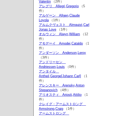
Valentin
（2件）
アレグリ Allegri,Gregorio
（5
件）
アルゲーン Allgen,Claude
Loyola
（1件）
アルムクヴェスト Almquist,Carl
Jonas Love
（1件）
オルウィン Alwyn,William
（12
件）
アモデーイ Amodei,Cataldo
（1
件）
アンダーソン Anderson,Leroy
（3件）
アンドリーセン
Andriessen,Louis
（0件）
アンタイル
Antheil,George[Johann Carl]
（1
件）
アレンスキー Arensky,Anton
Stepanovich
（4件）
アリオスティ Ariosti,Attilio
（1
件）
クレイグ・アームストロング
Armstrong,Craig
（1件）
アームストロング