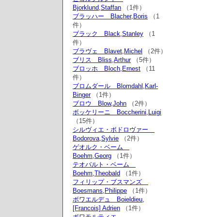
Bjorklund,Staffan
（1件）
ブラッハー Blacher,Boris
（1
件）
ブラック Black,Stanley
（1
件）
ブラヴェ Blavet,Michel
（2件）
ブリス Bliss,Arthur
（5件）
ブロッホ Bloch,Ernest
（11
件）
ブロムダール Blomdahl,Karl-
Binger
（1件）
ブロウ Blow,John
（2件）
ボッケリーニ Boccherini,Luigi
（15件）
シルヴィエ・ボドロヴァー
Bodorova,Sylvie
（2件）
ゲオルク・ベーム
Boehm,Georg
（1件）
テオバルト・ベーム
Boehm,Theobald
（1件）
フィリップ・ブスマンズ
Boesmans,Philippe
（1件）
ボワエルデュ Boieldieu,
[Francois] Adrien
（1件）
ボワモルティエ