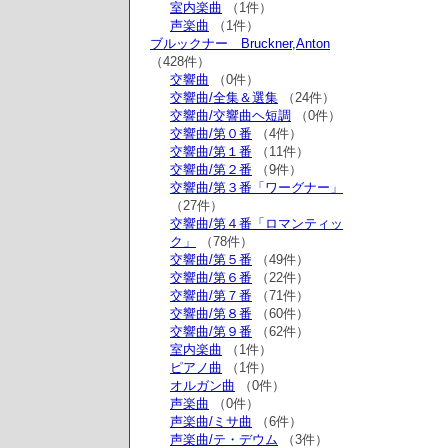
室内楽曲
（1件）
声楽曲
（1件）
ブルックナー Bruckner,Anton
（428件）
交響曲
（0件）
交響曲/全集＆選集
（24件）
交響曲/交響曲ヘ短調
（0件）
交響曲/第０番
（4件）
交響曲/第１番
（11件）
交響曲/第２番
（9件）
交響曲/第３番「ワーグナー」
（27件）
交響曲/第４番「ロマンティッ
ク」
（78件）
交響曲/第５番
（49件）
交響曲/第６番
（22件）
交響曲/第７番
（71件）
交響曲/第８番
（60件）
交響曲/第９番
（62件）
室内楽曲
（1件）
ピアノ曲
（1件）
オルガン曲
（0件）
声楽曲
（0件）
声楽曲/ミサ曲
（6件）
声楽曲/テ・デウム
（3件）