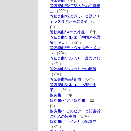
管弦楽曲
（4件）
管弦楽曲/管弦楽のための協奏
曲
（22件）
管弦楽曲/弦楽器，打楽器とチ
ェレスタのための音楽
（7
件）
管弦楽曲/４つの小品
（0件）
管弦楽曲/バレエ「中国の不思
議な役人」
（5件）
管弦楽曲/ディヴェルティメン
ト
（2件）
管弦楽曲/ハンガリー農民の歌
（2件）
管弦楽曲/ハンガリーの風景
（2件）
管弦楽曲/舞踏組曲
（0件）
管弦楽曲/バレエ「木製の王
子」
（2件）
協奏曲
（3件）
協奏曲/ピアノ協奏曲
（11
件）
協奏曲/２台のピアノと打楽器
のための協奏曲
（2件）
協奏曲/ヴァイオリン協奏曲
（6件）