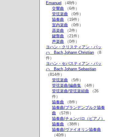
Emanuel
（48件）
交響曲
（6件）
管弦楽曲
（0件）
協奏曲
（19件）
室内楽曲
（0件）
器楽曲
（2件）
鍵盤曲
（21件）
声楽曲
（0件）
ヨハン・クリスティアン・バッ
ハ Bach,Johann Christian
（8
件）
ヨハン・セバスティアン・バッ
ハ Bach,Johann Sebastian
（814件）
管弦楽曲
（5件）
管弦楽曲/編曲集
（4件）
管弦楽曲/管弦楽組曲
（26
件）
協奏曲
（8件）
協奏曲/ブランデンブルク協奏
曲
（57件）
協奏曲/チェンバロ（ピアノ）
協奏曲
（38件）
協奏曲/ヴァイオリン協奏曲
（40件）