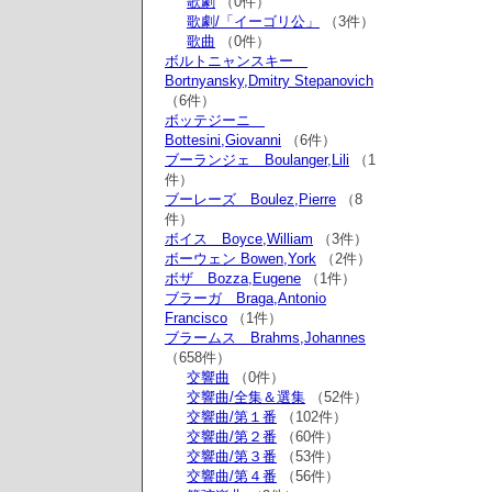
歌劇
（0件）
歌劇/「イーゴリ公」
（3件）
歌曲
（0件）
ボルトニャンスキー
Bortnyansky,Dmitry Stepanovich
（6件）
ボッテジーニ
Bottesini,Giovanni
（6件）
ブーランジェ Boulanger,Lili
（1
件）
ブーレーズ Boulez,Pierre
（8
件）
ボイス Boyce,William
（3件）
ボーウェン Bowen,York
（2件）
ボザ Bozza,Eugene
（1件）
ブラーガ Braga,Antonio
Francisco
（1件）
ブラームス Brahms,Johannes
（658件）
交響曲
（0件）
交響曲/全集＆選集
（52件）
交響曲/第１番
（102件）
交響曲/第２番
（60件）
交響曲/第３番
（53件）
交響曲/第４番
（56件）