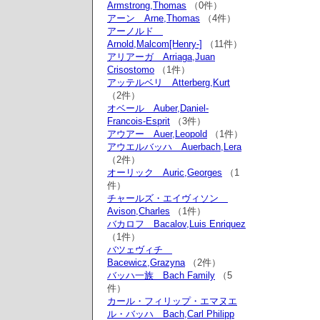
Armstrong,Thomas
（0件）
アーン Arne,Thomas
（4件）
アーノルド
Arnold,Malcom[Henry-]
（11件）
アリアーガ Arriaga,Juan
Crisostomo
（1件）
アッテルベリ Atterberg,Kurt
（2件）
オベール Auber,Daniel-
Francois-Esprit
（3件）
アウアー Auer,Leopold
（1件）
アウエルバッハ Auerbach,Lera
（2件）
オーリック Auric,Georges
（1
件）
チャールズ・エイヴィソン
Avison,Charles
（1件）
バカロフ Bacalov,Luis Enriquez
（1件）
バツェヴィチ
Bacewicz,Grazyna
（2件）
バッハ一族 Bach Family
（5
件）
カール・フィリップ・エマヌエ
ル・バッハ Bach,Carl Philipp