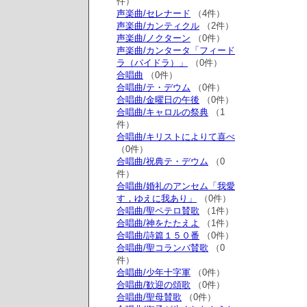
件）
声楽曲/セレナード
（4件）
声楽曲/カンティクル
（2件）
声楽曲/ノクターン
（0件）
声楽曲/カンタータ「フィード
ラ（パイドラ）」
（0件）
合唱曲
（0件）
合唱曲/テ・デウム
（0件）
合唱曲/金曜日の午後
（0件）
合唱曲/キャロルの祭典
（1
件）
合唱曲/キリストによりて喜べ
（0件）
合唱曲/祝典テ・デウム
（0
件）
合唱曲/婚礼のアンセム「我愛
す，ゆえに我あり」
（0件）
合唱曲/聖ペテロ賛歌
（1件）
合唱曲/神をたたえよ
（1件）
合唱曲/詩篇１５０番
（0件）
合唱曲/聖コランバ賛歌
（0
件）
合唱曲/少年十字軍
（0件）
合唱曲/歓迎の頌歌
（0件）
合唱曲/聖母賛歌
（0件）