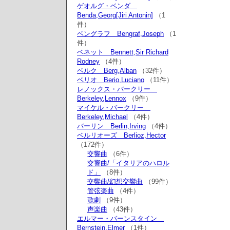
ゲオルグ・ベンダ
Benda,Georg[Jiri Antonin]
（1
件）
ベングラフ Bengraf,Joseph
（1
件）
ベネット Bennett,Sir Richard
Rodney
（4件）
ベルク Berg,Alban
（32件）
ベリオ Berio,Luciano
（11件）
レノックス・バークリー
Berkeley,Lennox
（9件）
マイケル・バークリー
Berkeley,Michael
（4件）
バーリン Berlin,Irving
（4件）
ベルリオーズ Berlioz,Hector
（172件）
交響曲
（6件）
交響曲/「イタリアのハロル
ド」
（8件）
交響曲/幻想交響曲
（99件）
管弦楽曲
（4件）
歌劇
（9件）
声楽曲
（43件）
エルマー・バーンスタイン
Bernstein,Elmer
（1件）