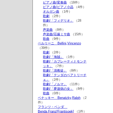
ピアノ曲/変奏曲
（18件）
ピアノ曲/ピアノ小品
（4件）
オルガン曲
（1件）
歌劇
（2件）
歌劇/「フィデリオ」
（28
件）
声楽曲
（8件）
声楽曲/荘厳ミサ曲
（15件）
歌曲
（9件）
ベルリーニ Bellini,Vincenzo
（39件）
歌劇
（2件）
歌劇/「海賊」
（1件）
歌劇/「カプレーティとモンテ
ッキ」
（7件）
歌劇/「清教徒」
（8件）
歌劇/「テンダのベアトリーチ
ェ」
（2件）
歌劇/「ノルマ」
（11件）
歌劇/「夢遊病の女」
（8件）
歌曲
（0件）
ベナッキー Benatzky,Ralph
（2
件）
フランツ・ベンダ
Benda,Franz[Frantisoek]
（1件）