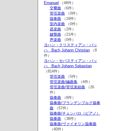
Emanuel
（48件）
交響曲
（6件）
管弦楽曲
（0件）
協奏曲
（19件）
室内楽曲
（0件）
器楽曲
（2件）
鍵盤曲
（21件）
声楽曲
（0件）
ヨハン・クリスティアン・バッ
ハ Bach,Johann Christian
（8
件）
ヨハン・セバスティアン・バッ
ハ Bach,Johann Sebastian
（814件）
管弦楽曲
（5件）
管弦楽曲/編曲集
（4件）
管弦楽曲/管弦楽組曲
（26
件）
協奏曲
（8件）
協奏曲/ブランデンブルク協奏
曲
（57件）
協奏曲/チェンバロ（ピアノ）
協奏曲
（38件）
協奏曲/ヴァイオリン協奏曲
（40件）