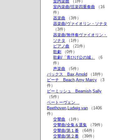
室内楽曲
（1件）
室内楽曲/弦楽四重奏曲
（16
件）
器楽曲
（3件）
器楽曲/ヴァイオリン・ソナタ
（3件）
器楽曲/無伴奏ヴァイオリン・
ソナタ
（1件）
ピアノ曲
（21件）
歌劇
（0件）
歌劇/「青ひげ公の城」
（6
件）
声楽曲
（5件）
バックス Bax,Arnold
（18件）
ビーチ Beach,Amy Marcy
（3
件）
ビーミッシュ Beamish,Sally
（5件）
ベートーヴェン
Beethoven,Ludwig van
（1406
件）
交響曲
（1件）
交響曲/全集＆選集
（79件）
交響曲/第１番
（64件）
交響曲/第２番
（39件）