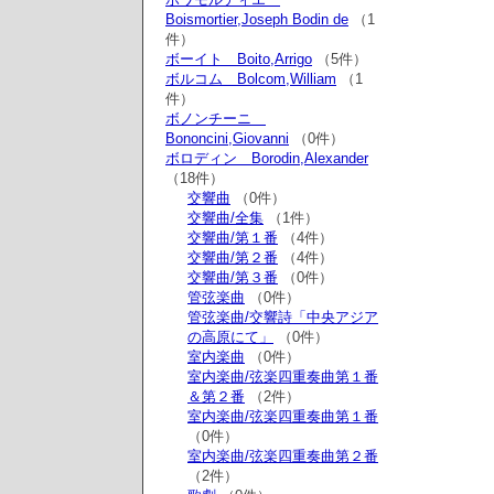
Boismortier,Joseph Bodin de
（1
件）
ボーイト Boito,Arrigo
（5件）
ボルコム Bolcom,William
（1
件）
ボノンチーニ
Bononcini,Giovanni
（0件）
ボロディン Borodin,Alexander
（18件）
交響曲
（0件）
交響曲/全集
（1件）
交響曲/第１番
（4件）
交響曲/第２番
（4件）
交響曲/第３番
（0件）
管弦楽曲
（0件）
管弦楽曲/交響詩「中央アジア
の高原にて」
（0件）
室内楽曲
（0件）
室内楽曲/弦楽四重奏曲第１番
＆第２番
（2件）
室内楽曲/弦楽四重奏曲第１番
（0件）
室内楽曲/弦楽四重奏曲第２番
（2件）