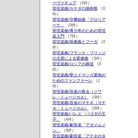
ーヴァチュア
（0件）
管弦楽曲/カナダの謝肉祭
（0
件）
管弦楽曲/交響組曲「グロリア
ーナ」
（0件）
管弦楽曲/青少年のための管弦
楽入門
（7件）
管弦楽曲/前奏曲とフーガ
（0
件）
管弦楽曲/フランク・ブリッジ
の主題による変奏曲
（3件）
管弦楽曲/ロシアの葬送
（0
件）
管弦楽曲/聖エドマンズ墓地の
ためのファンファーレ
（1
件）
管弦楽曲/音楽の夜会（ソワ
レ・ミュージカル）
（0件）
管弦楽曲/音楽のマチネ（マチ
ネ・ミュージカル）
（0件）
管弦楽曲/バレエ「パゴダの王
子」
（4件）
管弦楽曲/劇音楽「アガメムノ
ン」
（0件）
管弦楽曲/劇音楽「アテネのタ