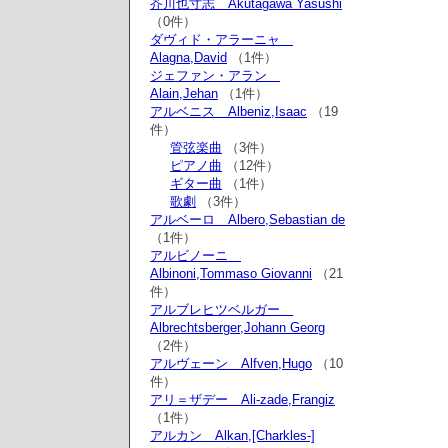
芥川也寸志 Akutagawa Yasushi
（0件）
ダヴィド・アラーニャ
Alagna,David
（1件）
ジェファン・アラン
Alain,Jehan
（1件）
アルベニス Albeniz,Isaac
（19
件）
管弦楽曲
（3件）
ピアノ曲
（12件）
ギター曲
（1件）
歌劇
（3件）
アルベーロ Albero,Sebastian de
（1件）
アルビノーニ
Albinoni,Tommaso Giovanni
（21
件）
アルブレヒツベルガー
Albrechtsberger,Johann Georg
（2件）
アルヴェーン Alfven,Hugo
（10
件）
アリ＝ザデー Ali-zade,Frangiz
（1件）
アルカン Alkan,[Charkles-]