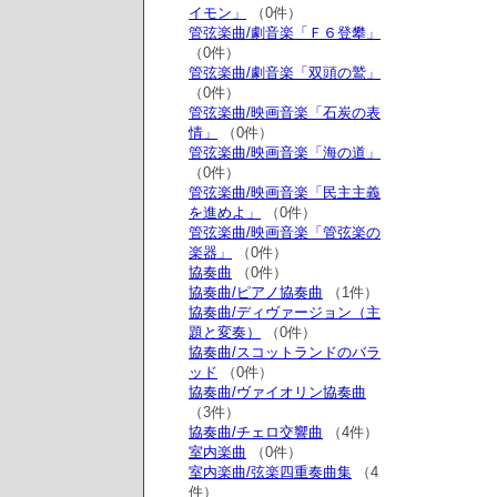
イモン」
（0件）
管弦楽曲/劇音楽「Ｆ６登攀」
（0件）
管弦楽曲/劇音楽「双頭の鷲」
（0件）
管弦楽曲/映画音楽「石炭の表
情」
（0件）
管弦楽曲/映画音楽「海の道」
（0件）
管弦楽曲/映画音楽「民主主義
を進めよ」
（0件）
管弦楽曲/映画音楽「管弦楽の
楽器」
（0件）
協奏曲
（0件）
協奏曲/ピアノ協奏曲
（1件）
協奏曲/ディヴァージョン（主
題と変奏）
（0件）
協奏曲/スコットランドのバラ
ッド
（0件）
協奏曲/ヴァイオリン協奏曲
（3件）
協奏曲/チェロ交響曲
（4件）
室内楽曲
（0件）
室内楽曲/弦楽四重奏曲集
（4
件）