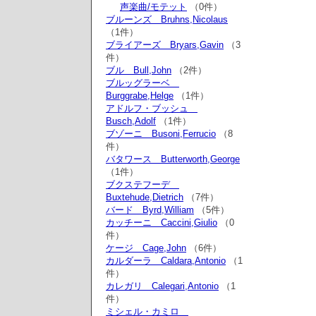
声楽曲/モテット
（0件）
ブルーンズ Bruhns,Nicolaus
（1件）
ブライアーズ Bryars,Gavin
（3
件）
ブル Bull,John
（2件）
ブルッグラーベ
Burggrabe,Helge
（1件）
アドルフ・ブッシュ
Busch,Adolf
（1件）
ブゾーニ Busoni,Ferrucio
（8
件）
バタワース Butterworth,George
（1件）
ブクステフーデ
Buxtehude,Dietrich
（7件）
バード Byrd,William
（5件）
カッチーニ Caccini,Giulio
（0
件）
ケージ Cage,John
（6件）
カルダーラ Caldara,Antonio
（1
件）
カレガリ Calegari,Antonio
（1
件）
ミシェル・カミロ