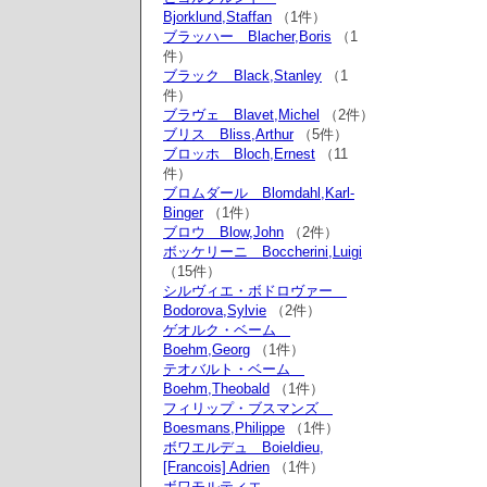
Bjorklund,Staffan
（1件）
ブラッハー Blacher,Boris
（1
件）
ブラック Black,Stanley
（1
件）
ブラヴェ Blavet,Michel
（2件）
ブリス Bliss,Arthur
（5件）
ブロッホ Bloch,Ernest
（11
件）
ブロムダール Blomdahl,Karl-
Binger
（1件）
ブロウ Blow,John
（2件）
ボッケリーニ Boccherini,Luigi
（15件）
シルヴィエ・ボドロヴァー
Bodorova,Sylvie
（2件）
ゲオルク・ベーム
Boehm,Georg
（1件）
テオバルト・ベーム
Boehm,Theobald
（1件）
フィリップ・ブスマンズ
Boesmans,Philippe
（1件）
ボワエルデュ Boieldieu,
[Francois] Adrien
（1件）
ボワモルティエ