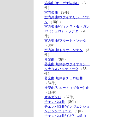
協奏曲/オーボエ協奏曲
（6
件）
室内楽曲
（9件）
室内楽曲/ヴァイオリン・ソナ
タ
（10件）
室内楽曲/ヴィオラ・ダ・ガン
バ（チェロ）・ソナタ
（9
件）
室内楽曲/フルート・ソナタ
（8件）
室内楽曲/トリオ・ソナタ
（3
件）
器楽曲
（3件）
器楽曲/無伴奏ヴァイオリン・
ソナタ＆パルティータ
（33
件）
器楽曲/無伴奏チェロ組曲
（34件）
器楽曲/リュート（ギター）曲
（11件）
オルガン曲
（67件）
チェンバロ曲
（8件）
チェンバロ曲/インヴェンショ
ンとシンフォニア
（1件）
チェンバロ曲/イギリス組曲