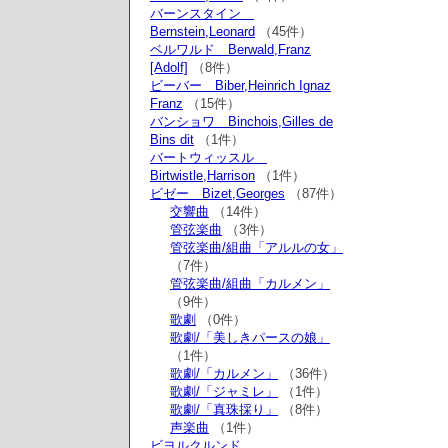
バーンスタイン
Bernstein,Leonard
（45件）
ベルワルド Berwald,Franz
[Adolf]
（8件）
ビーバー Biber,Heinrich Ignaz
Franz
（15件）
バンショワ Binchois,Gilles de
Bins dit
（1件）
バートウィッスル
Birtwistle,Harrison
（1件）
ビゼー Bizet,Georges
（87件）
交響曲
（14件）
管弦楽曲
（3件）
管弦楽曲/組曲「アルルの女」
（7件）
管弦楽曲/組曲「カルメン」
（9件）
歌劇
（0件）
歌劇/「美しきパースの娘」
（1件）
歌劇/「カルメン」
（36件）
歌劇/「ジャミレ」
（1件）
歌劇/「真珠採り」
（8件）
声楽曲
（1件）
ビヨルクルンド