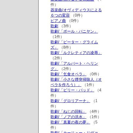
件）
器楽曲/オヴィディウスによる
６つの変容
（0件）
ピアノ曲
（0件）
歌劇
（3件）
歌劇/「ポール・バニヤン」
（1件）
歌劇/「ピーター・グライム
ズ」
（8件）
歌劇/「ルクレティアの凌辱」
（2件）
歌劇/「アルバート・ヘリン
グ」
（2件）
歌劇/「乞食オペラ」
（0件）
歌劇/「小さな煙突掃除人（オ
ペラを作ろう）」
（1件）
歌劇/「ビリー・バッド」
（4
件）
歌劇/「グロリアーナ」
（1
件）
歌劇/「ねじの回転」
（4件）
歌劇/「ノアの洪水」
（1件）
歌劇/「真夏の夜の夢」
（5
件）
歌劇/「カーリュー・リヴァ