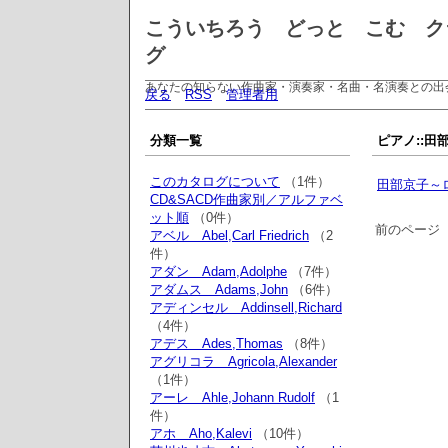
こういちろう どっと こむ ク
グ
あなたの知らない作曲家・演奏家・名曲・名演奏との出
戻る
RSS
管理者用
分類一覧
ピアノ::田部
このカタログについて
（1件）
田部京子～
CD&SACD作曲家別／アルファベ
ット順
（0件）
前のページ
アベル Abel,Carl Friedrich
（2
件）
アダン Adam,Adolphe
（7件）
アダムス Adams,John
（6件）
アディンセル Addinsell,Richard
（4件）
アデス Ades,Thomas
（8件）
アグリコラ Agricola,Alexander
（1件）
アーレ Ahle,Johann Rudolf
（1
件）
アホ Aho,Kalevi
（10件）