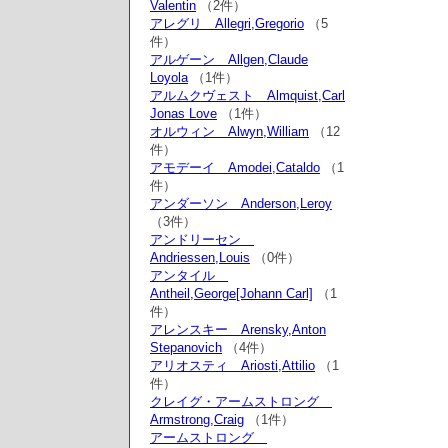
Valentin
（2件）
アレグリ Allegri,Gregorio
（5
件）
アルゲーン Allgen,Claude
Loyola
（1件）
アルムクヴェスト Almquist,Carl
Jonas Love
（1件）
オルウィン Alwyn,William
（12
件）
アモデーイ Amodei,Cataldo
（1
件）
アンダーソン Anderson,Leroy
（3件）
アンドリーセン
Andriessen,Louis
（0件）
アンタイル
Antheil,George[Johann Carl]
（1
件）
アレンスキー Arensky,Anton
Stepanovich
（4件）
アリオスティ Ariosti,Attilio
（1
件）
クレイグ・アームストロング
Armstrong,Craig
（1件）
アームストロング