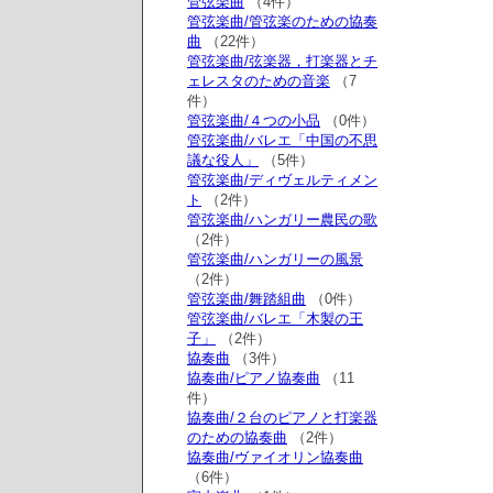
管弦楽曲
（4件）
管弦楽曲/管弦楽のための協奏
曲
（22件）
管弦楽曲/弦楽器，打楽器とチ
ェレスタのための音楽
（7
件）
管弦楽曲/４つの小品
（0件）
管弦楽曲/バレエ「中国の不思
議な役人」
（5件）
管弦楽曲/ディヴェルティメン
ト
（2件）
管弦楽曲/ハンガリー農民の歌
（2件）
管弦楽曲/ハンガリーの風景
（2件）
管弦楽曲/舞踏組曲
（0件）
管弦楽曲/バレエ「木製の王
子」
（2件）
協奏曲
（3件）
協奏曲/ピアノ協奏曲
（11
件）
協奏曲/２台のピアノと打楽器
のための協奏曲
（2件）
協奏曲/ヴァイオリン協奏曲
（6件）