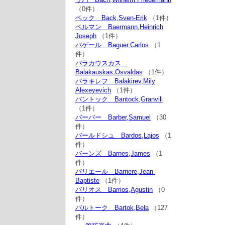
（0件）
ベック Back,Sven-Erik
（1件）
ベルマン Baermann,Heinrich
Joseph
（1件）
バゲール Baguer,Carlos
（1
件）
バラカウスカス
Balakauskas,Osvaldas
（1件）
バラキレフ Balakirev,Mily
Alexeyevich
（1件）
バントック Bantock,Granvill
（1件）
バーバー Barber,Samuel
（30
件）
バールドシュ Bardos,Lajos
（1
件）
バーンズ Barnes,James
（1
件）
バリエール Barriere,Jean-
Baptiste
（1件）
バリオス Barrios,Agustin
（0
件）
バルトーク Bartok,Bela
（127
件）