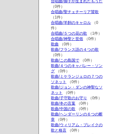
合唱曲/御子が生まれたもうた
（0件）
合唱曲/聖チェチーリア賛歌
（1件）
合唱曲/羊飼のキャロル
（0
件）
合唱曲/５つの花の歌
（1件）
合唱曲/神聖と世俗
（0件）
歌曲
（0件）
歌曲/フランス語の４つの歌
（0件）
歌曲/この島国で
（0件）
歌曲/４つのキャバレー・ソン
グ
（0件）
歌曲/ミケランジェロの７つの
ソネット
（0件）
歌曲/ジョン・ダンの神聖なソ
ネット
（0件）
歌曲/子守歌のお守り
（0件）
歌曲/冬の言葉
（0件）
歌曲/中国の歌
（0件）
歌曲/ヘンダーリンの６つの断
章
（0件）
歌曲/ウィリアム・ブレイクの
歌と格言
（0件）