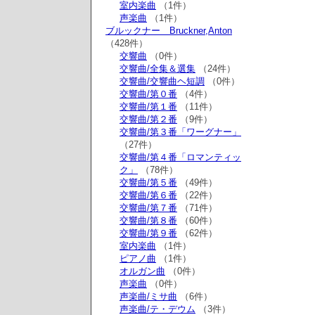
室内楽曲
（1件）
声楽曲
（1件）
ブルックナー Bruckner,Anton
（428件）
交響曲
（0件）
交響曲/全集＆選集
（24件）
交響曲/交響曲ヘ短調
（0件）
交響曲/第０番
（4件）
交響曲/第１番
（11件）
交響曲/第２番
（9件）
交響曲/第３番「ワーグナー」
（27件）
交響曲/第４番「ロマンティッ
ク」
（78件）
交響曲/第５番
（49件）
交響曲/第６番
（22件）
交響曲/第７番
（71件）
交響曲/第８番
（60件）
交響曲/第９番
（62件）
室内楽曲
（1件）
ピアノ曲
（1件）
オルガン曲
（0件）
声楽曲
（0件）
声楽曲/ミサ曲
（6件）
声楽曲/テ・デウム
（3件）