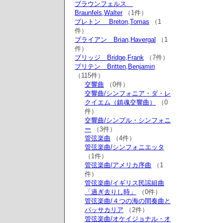
ブラウンフェルス
Braunfels,Walter
（1件）
ブレトン Breton,Tomas
（1
件）
ブライアン Brian,Havergal
（1
件）
ブリッジ Bridge,Frank
（7件）
ブリテン Britten,Benjamin
（115件）
交響曲
（0件）
交響曲/シンフォニア・ダ・レ
クイエム（鎮魂交響曲）
（0
件）
交響曲/シンプル・シンフォニ
ー
（3件）
管弦楽曲
（4件）
管弦楽曲/シンフォニエッタ
（1件）
管弦楽曲/アメリカ序曲
（1
件）
管弦楽曲/イギリス民謡組曲
「過ぎ去りし時」
（0件）
管弦楽曲/４つの海の間奏曲と
パッサカリア
（2件）
管弦楽曲/オケイジョナル・オ