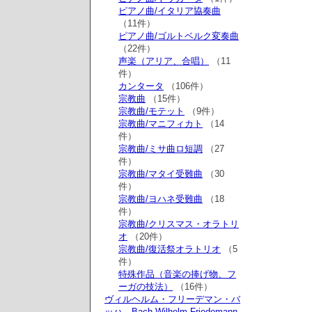
ピアノ曲/イタリア協奏曲
（11件）
ピアノ曲/ゴルトベルク変奏曲
（22件）
声楽（アリア、合唱）
（11
件）
カンタータ
（106件）
宗教曲
（15件）
宗教曲/モテット
（9件）
宗教曲/マニフィカト
（14
件）
宗教曲/ミサ曲ロ短調
（27
件）
宗教曲/マタイ受難曲
（30
件）
宗教曲/ヨハネ受難曲
（18
件）
宗教曲/クリスマス・オラトリ
オ
（20件）
宗教曲/復活祭オラトリオ
（5
件）
特殊作品（音楽の捧げ物、フ
ーガの技法）
（16件）
ヴィルヘルム・フリーデマン・バ
ッハ Bach,Wilhelm Friedemann