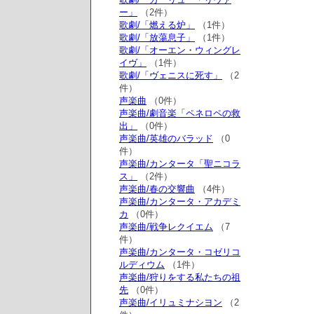
ー」
（2件）
歌劇/「燃える炉」
（1件）
歌劇/「放蕩息子」
（1件）
歌劇/「オーエン・ウィングレ
イヴ」
（1件）
歌劇/「ヴェニスに死す」
（2
件）
声楽曲
（0件）
声楽曲/劇音楽「ペネロペの救
出」
（0件）
声楽曲/英雄のバラッド
（0
件）
声楽曲/カンタータ「聖ニコラ
ス」
（2件）
声楽曲/春の交響曲
（4件）
声楽曲/カンタータ・アカデミ
カ
（0件）
声楽曲/戦争レクイエム
（7
件）
声楽曲/カンタータ・コゼリコ
ルディウム
（1件）
声楽曲/狩りをする私たちの祖
先
（0件）
声楽曲/イリュミナシヨン
（2