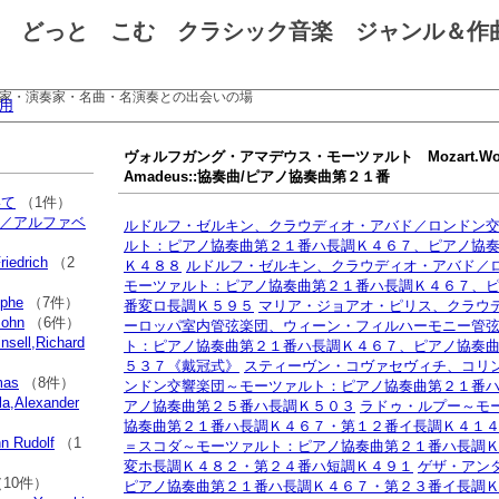
 どっと こむ クラシック音楽 ジャンル＆作
家・演奏家・名曲・名演奏との出会いの場
用
ヴォルフガング・アマデウス・モーツァルト Mozart.Wolf
Amadeus::協奏曲/ピアノ協奏曲第２１番
いて
（1件）
別／アルファベ
ルドルフ・ゼルキン、クラウディオ・アバド／ロンドン
ルト：ピアノ協奏曲第２１番ハ長調Ｋ４６７、ピアノ協
iedrich
（2
Ｋ４８８
ルドルフ・ゼルキン、クラウディオ・アバド／
モーツァルト：ピアノ協奏曲第２１番ハ長調Ｋ４６７、
phe
（7件）
番変ロ長調Ｋ５９５
マリア・ジョアオ・ピリス、クラウ
ohn
（6件）
ーロッパ室内管弦楽団、ウィーン・フィルハーモニー管
ll,Richard
ト：ピアノ協奏曲第２１番ハ長調Ｋ４６７、ピアノ協奏
５３７《戴冠式》
スティーヴン・コヴァセヴィチ、コリ
as
（8件）
ンドン交響楽団～モーツァルト：ピアノ協奏曲第２１番
,Alexander
アノ協奏曲第２５番ハ長調Ｋ５０３
ラドゥ・ルプー～モ
協奏曲第２１番ハ長調Ｋ４６７・第１２番イ長調Ｋ４１
 Rudolf
（1
＝スコダ～モーツァルト：ピアノ協奏曲第２１番ハ長調
変ホ長調Ｋ４８２・第２４番ハ短調Ｋ４９１
ゲザ・アン
10件）
ピアノ協奏曲第２１番ハ長調Ｋ４６７・第２３番イ長調