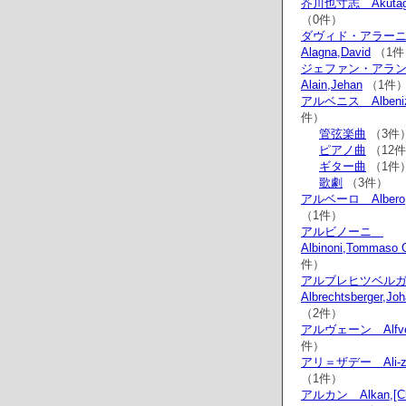
芥川也寸志 Akutaga
（0件）
ダヴィド・アラー
Alagna,David
（1件
ジェファン・アラ
Alain,Jehan
（1件
アルベニス Albeniz,
件）
管弦楽曲
（3件
ピアノ曲
（12
ギター曲
（1件
歌劇
（3件）
アルベーロ Albero,S
（1件）
アルビノーニ
Albinoni,Tommaso 
件）
アルブレヒツベル
Albrechtsberger,Jo
（2件）
アルヴェーン Alfve
件）
アリ＝ザデー Ali-zad
（1件）
アルカン Alkan,[Cha