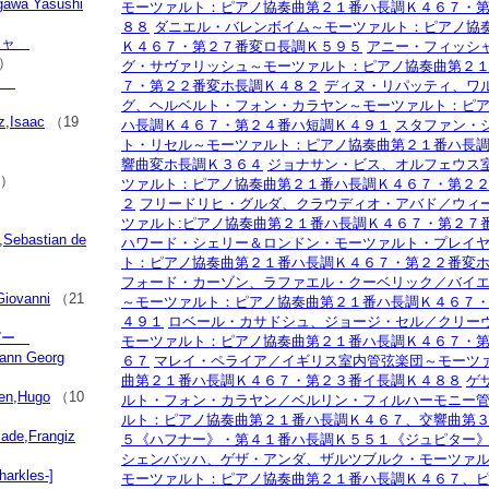
wa Yasushi
モーツァルト：ピアノ協奏曲第２１番ハ長調Ｋ４６７・
８８
ダニエル・バレンボイム～モーツァルト：ピアノ協
ニャ
Ｋ４６７・第２７番変ロ長調Ｋ５９５
アニー・フィッシ
）
グ・サヴァリッシュ～モーツァルト：ピアノ協奏曲第２
ン
７・第２２番変ホ長調Ｋ４８２
ディヌ・リパッティ、ワ
）
グ、ヘルベルト・フォン・カラヤン～モーツァルト：ピ
Isaac
（19
ハ長調Ｋ４６７・第２４番ハ短調Ｋ４９１
スタファン・
ト・リセル～モーツァルト：ピアノ協奏曲第２１番ハ長
）
響曲変ホ長調Ｋ３６４
ジョナサン・ビス、オルフェウス
件）
ツァルト：ピアノ協奏曲第２１番ハ長調Ｋ４６７・第２
）
２
フリードリヒ・グルダ、クラウディオ・アバド／ウィ
ツァルト:ピアノ協奏曲第２１番ハ長調Ｋ４６７・第２７
ebastian de
ハワード・シェリー＆ロンドン・モーツァルト・プレイ
ト：ピアノ協奏曲第２１番ハ長調Ｋ４６７・第２２番変
フォード・カーゾン、ラファエル・クーベリック／バイ
Giovanni
（21
～モーツァルト：ピアノ協奏曲第２１番ハ長調Ｋ４６７
４９１
ロベール・カサドシュ、ジョージ・セル／クリー
ガー
モーツァルト：ピアノ協奏曲第２１番ハ長調Ｋ４６７・
hann Georg
６７
マレイ・ペライア／イギリス室内管弦楽団～モーツ
曲第２１番ハ長調Ｋ４６７・第２３番イ長調Ｋ４８８
ゲ
n,Hugo
（10
ルト・フォン・カラヤン／ベルリン・フィルハーモニー
ルト：ピアノ協奏曲第２１番ハ長調Ｋ４６７、交響曲第
e,Frangiz
５《ハフナー》・第４１番ハ長調Ｋ５５１《ジュピター
シェンバッハ、ゲザ・アンダ、ザルツブルク・モーツァ
rkles-]
モーツァルト：ピアノ協奏曲第２１番ハ長調Ｋ４６７、