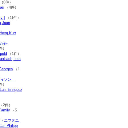
（0件）
as
（4件）
y-]
（11件）
,Juan
rg,Kurt
iel-
件）
old
（1件）
bach,Lera
eorges
（1
ヴィソン
件）
is Enriquez
（2件）
mily
（5
プ・エマヌエ
l Philipp