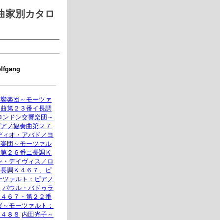
曲家別カタロ
gang
交響楽団～モーツァ
奏曲第２３番イ長調
ロンドン交響楽団～
ピアノ協奏曲第２７
ディオ・アバド／ヨ
弦楽団～モーツァル
曲第２６番ニ長調Ｋ
ン・デイヴィス／ロ
ハ長調Ｋ４６７、ピ
ーツァルト：ピアノ
４
パウル・バドゥラ
Ｋ４６７・第２２番
ダ～モーツァルト：
Ｋ４８８
内田光子～