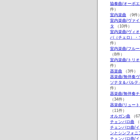
協奏曲/オーボ
件）
室内楽曲
（9件
室内楽曲/ヴァ
タ
（10件）
室内楽曲/ヴィ
バ（チェロ）・
件）
室内楽曲/フル
（8件）
室内楽曲/トリ
件）
器楽曲
（3件）
器楽曲/無伴奏
ソナタ＆パルテ
件）
器楽曲/無伴奏
（34件）
器楽曲/リュー
（11件）
オルガン曲
（6
チェンバロ曲
（
チェンバロ曲/
ンとシンフォニ
チェンバロ曲/