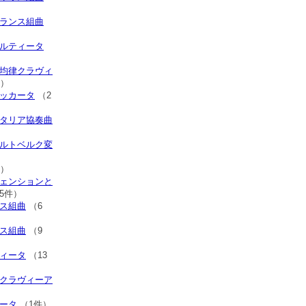
フランス組曲
パルティータ
平均律クラヴィ
件）
トッカータ
（2
イタリア協奏曲
ゴルトベルク変
件）
ヴェンションと
5件）
リス組曲
（6
ンス組曲
（9
ティータ
（13
律クラヴィーア
カータ
（1件）