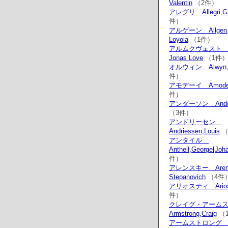
Valentin
（2件）
アレグリ Allegri,Gr
件）
アルゲーン Allgen,
Loyola
（1件）
アルムクヴェスト Almq
Jonas Love
（1件
オルウィン Alwyn,W
件）
アモデーイ Amodei,
件）
アンダーソン Anders
（3件）
アンドリーセン
Andriessen,Louis
（
アンタイル
Antheil,George[Joha
件）
アレンスキー Arensk
Stepanovich
（4件
アリオスティ Ariosti,
件）
クレイグ・アーム
Armstrong,Craig
（
アームストロン