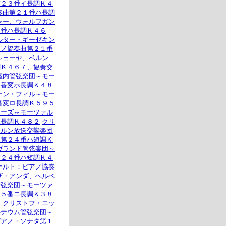
第２３番イ長調Ｋ４
奏曲第２１番ハ長調
ャー、ウォルフガン
１番ハ長調Ｋ４６
ルター・ギーゼキン
アノ協奏曲第２１番
シェーヤ、ベルン
調Ｋ４６７、協奏交
室内管弦楽団～モー
２番変ホ長調Ｋ４８
ーン・フィル～モー
番変ロ長調Ｋ５９５
ヤーズ～モーツァル
ホ長調Ｋ４８２
クリ
エルン放送交響楽団
・第２４番ハ短調Ｋ
ヴランド管弦楽団～
第２４番ハ短調Ｋ４
ァルト：ピアノ協奏
ザ・アンダ、ヘルベ
管弦楽団～モーツァ
３５番ニ長調Ｋ３８
》
クリストフ・エッ
ルテウム管弦楽団～
ピアノ・ソナタ第１