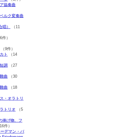
リア協奏曲
トベルク変奏曲
合唱）
（11
06件）
（9件）
ィカト
（14
ロ短調
（27
受難曲
（30
受難曲
（18
マス・オラトリ
オラトリオ
（5
の捧げ物、フ
16件）
リーデマン・バ
 Friedemann