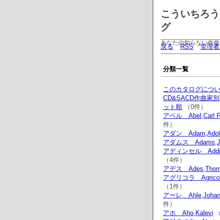
こういちろう
グ
あなたの知らない作曲
戻る
RSS
管理者
分類一覧
このカタログにつ
CD&SACD作曲家
ット順
（0件）
アベル Abel,Carl Fr
件）
アダン Adam,Adol
アダムス Adams,J
アディンセル Addinse
（4件）
アデス Ades,Thom
アグリコラ Agricola
（1件）
アーレ Ahle,Johann
件）
アホ Aho,Kalevi
（