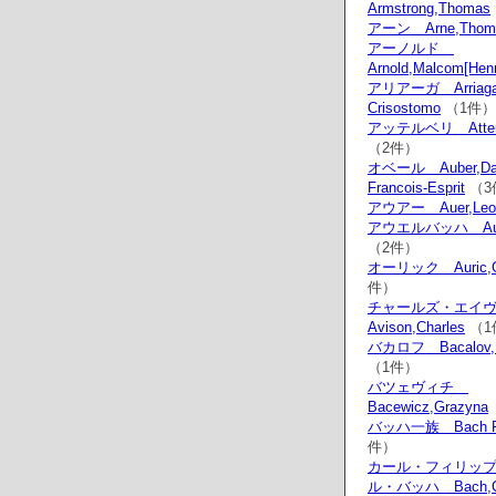
Armstrong,Thomas
アーン Arne,Thom
アーノルド
Arnold,Malcom[Henr
アリアーガ Arriaga
Crisostomo
（1件）
アッテルベリ Atterbe
（2件）
オベール Auber,Dan
Francois-Esprit
（3
アウアー Auer,Leop
アウエルバッハ Auer
（2件）
オーリック Auric,G
件）
チャールズ・エイ
Avison,Charles
（1
バカロフ Bacalov,Lu
（1件）
バツェヴィチ
Bacewicz,Grazyna
バッハ一族 Bach Fa
件）
カール・フィリッ
ル・バッハ Bach,Car