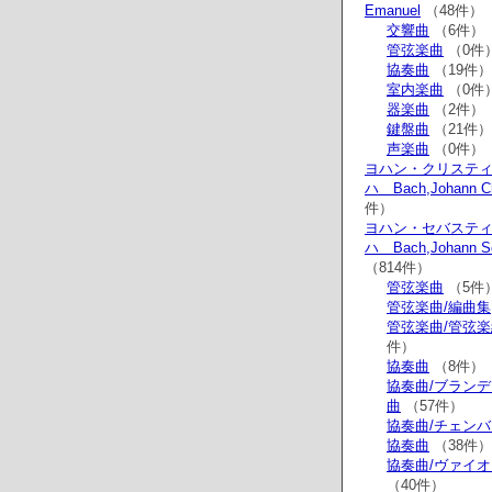
Emanuel
（48件）
交響曲
（6件）
管弦楽曲
（0件
協奏曲
（19件）
室内楽曲
（0件
器楽曲
（2件）
鍵盤曲
（21件）
声楽曲
（0件）
ヨハン・クリステ
ハ Bach,Johann Ch
件）
ヨハン・セバステ
ハ Bach,Johann Se
（814件）
管弦楽曲
（5件
管弦楽曲/編曲集
管弦楽曲/管弦
件）
協奏曲
（8件）
協奏曲/ブラン
曲
（57件）
協奏曲/チェン
協奏曲
（38件）
協奏曲/ヴァイ
（40件）