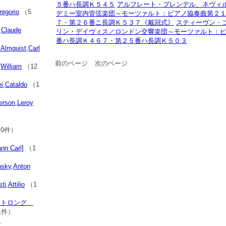
５番ハ長調Ｋ５４５
アルフレート・ブレンデル、ネヴィ
egorio
（5
デミー室内管弦楽団～モーツァルト：ピアノ協奏曲第２
７・第２６番ニ長調Ｋ５３７《戴冠式》
スティーヴン・
Claude
リン・デイヴィス／ロンドン交響楽団～モーツァルト：
番ハ長調Ｋ４６７・第２５番ハ長調Ｋ５０３
uist,Carl
）
前のページ
次のページ
illiam
（12
Cataldo
（1
on,Leroy
0件）
nn Carl]
（1
y,Anton
）
Attilio
（1
ストロング
1件）
グ