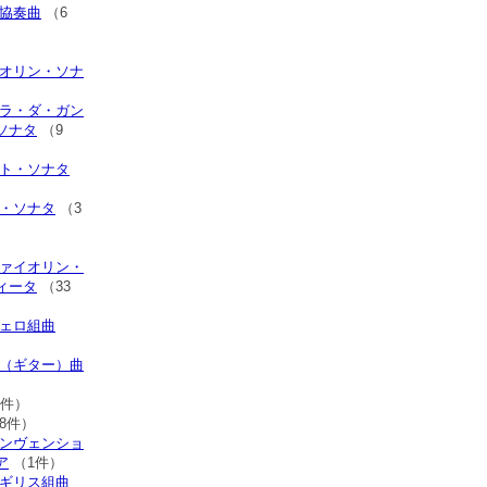
エ協奏曲
（6
）
イオリン・ソナ
オラ・ダ・ガン
ソナタ
（9
ート・ソナタ
オ・ソナタ
（3
ヴァイオリン・
ィータ
（33
チェロ組曲
ト（ギター）曲
7件）
8件）
インヴェンショ
ア
（1件）
イギリス組曲