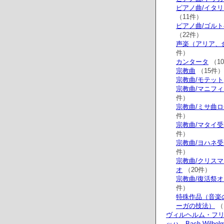
ピアノ曲/イタ
（11件）
ピアノ曲/ゴル
（22件）
声楽（アリア、
件）
カンタータ
（1
宗教曲
（15件）
宗教曲/モテット
宗教曲/マニフ
件）
宗教曲/ミサ曲
件）
宗教曲/マタイ
件）
宗教曲/ヨハネ
件）
宗教曲/クリス
オ
（20件）
宗教曲/復活祭
件）
特殊作品（音楽
ーガの技法）
（
ヴィルヘルム・フ
ッハ Bach,Wilhelm