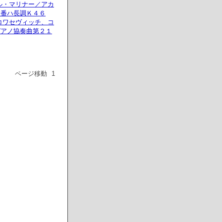
ル・マリナー／アカ
１番ハ長調Ｋ４６
コワセヴィッチ、コ
ピアノ協奏曲第２１
ページ移動
1