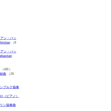
）
）
ィアン・バッ
ristian
（8
ィアン・バッ
bastian
）
（4件）
楽組曲
（26
デンブルク協奏
バロ（ピアノ）
オリン協奏曲