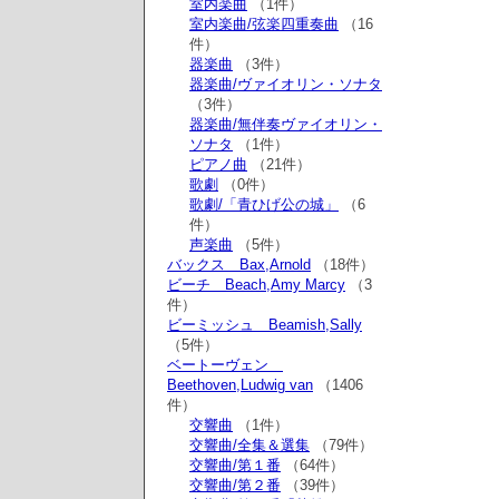
室内楽曲
（1件）
室内楽曲/弦楽四重奏曲
（16
件）
器楽曲
（3件）
器楽曲/ヴァイオリン・ソナタ
（3件）
器楽曲/無伴奏ヴァイオリン・
ソナタ
（1件）
ピアノ曲
（21件）
歌劇
（0件）
歌劇/「青ひげ公の城」
（6
件）
声楽曲
（5件）
バックス Bax,Arnold
（18件）
ビーチ Beach,Amy Marcy
（3
件）
ビーミッシュ Beamish,Sally
（5件）
ベートーヴェン
Beethoven,Ludwig van
（1406
件）
交響曲
（1件）
交響曲/全集＆選集
（79件）
交響曲/第１番
（64件）
交響曲/第２番
（39件）