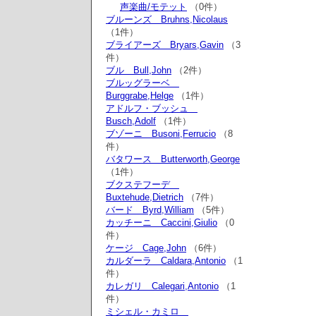
声楽曲/モテット
（0件）
ブルーンズ Bruhns,Nicolaus
（1件）
ブライアーズ Bryars,Gavin
（3
件）
ブル Bull,John
（2件）
ブルッグラーベ
Burggrabe,Helge
（1件）
アドルフ・ブッシュ
Busch,Adolf
（1件）
ブゾーニ Busoni,Ferrucio
（8
件）
バタワース Butterworth,George
（1件）
ブクステフーデ
Buxtehude,Dietrich
（7件）
バード Byrd,William
（5件）
カッチーニ Caccini,Giulio
（0
件）
ケージ Cage,John
（6件）
カルダーラ Caldara,Antonio
（1
件）
カレガリ Calegari,Antonio
（1
件）
ミシェル・カミロ