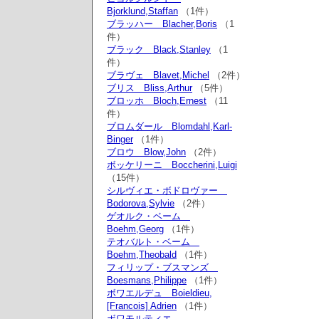
Bjorklund,Staffan
（1件）
ブラッハー Blacher,Boris
（1
件）
ブラック Black,Stanley
（1
件）
ブラヴェ Blavet,Michel
（2件）
ブリス Bliss,Arthur
（5件）
ブロッホ Bloch,Ernest
（11
件）
ブロムダール Blomdahl,Karl-
Binger
（1件）
ブロウ Blow,John
（2件）
ボッケリーニ Boccherini,Luigi
（15件）
シルヴィエ・ボドロヴァー
Bodorova,Sylvie
（2件）
ゲオルク・ベーム
Boehm,Georg
（1件）
テオバルト・ベーム
Boehm,Theobald
（1件）
フィリップ・ブスマンズ
Boesmans,Philippe
（1件）
ボワエルデュ Boieldieu,
[Francois] Adrien
（1件）
ボワモルティエ