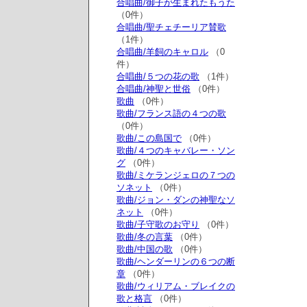
合唱曲/御子が生まれたもうた
（0件）
合唱曲/聖チェチーリア賛歌
（1件）
合唱曲/羊飼のキャロル
（0
件）
合唱曲/５つの花の歌
（1件）
合唱曲/神聖と世俗
（0件）
歌曲
（0件）
歌曲/フランス語の４つの歌
（0件）
歌曲/この島国で
（0件）
歌曲/４つのキャバレー・ソン
グ
（0件）
歌曲/ミケランジェロの７つの
ソネット
（0件）
歌曲/ジョン・ダンの神聖なソ
ネット
（0件）
歌曲/子守歌のお守り
（0件）
歌曲/冬の言葉
（0件）
歌曲/中国の歌
（0件）
歌曲/ヘンダーリンの６つの断
章
（0件）
歌曲/ウィリアム・ブレイクの
歌と格言
（0件）