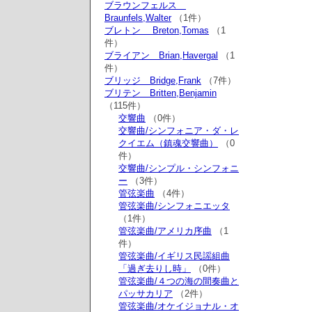
ブラウンフェルス
Braunfels,Walter
（1件）
ブレトン Breton,Tomas
（1
件）
ブライアン Brian,Havergal
（1
件）
ブリッジ Bridge,Frank
（7件）
ブリテン Britten,Benjamin
（115件）
交響曲
（0件）
交響曲/シンフォニア・ダ・レ
クイエム（鎮魂交響曲）
（0
件）
交響曲/シンプル・シンフォニ
ー
（3件）
管弦楽曲
（4件）
管弦楽曲/シンフォニエッタ
（1件）
管弦楽曲/アメリカ序曲
（1
件）
管弦楽曲/イギリス民謡組曲
「過ぎ去りし時」
（0件）
管弦楽曲/４つの海の間奏曲と
パッサカリア
（2件）
管弦楽曲/オケイジョナル・オ