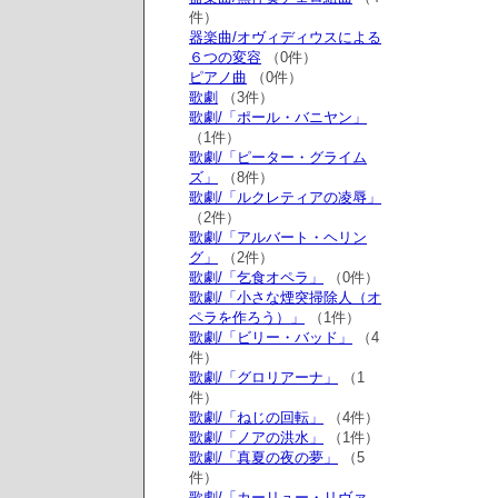
件）
器楽曲/オヴィディウスによる
６つの変容
（0件）
ピアノ曲
（0件）
歌劇
（3件）
歌劇/「ポール・バニヤン」
（1件）
歌劇/「ピーター・グライム
ズ」
（8件）
歌劇/「ルクレティアの凌辱」
（2件）
歌劇/「アルバート・ヘリン
グ」
（2件）
歌劇/「乞食オペラ」
（0件）
歌劇/「小さな煙突掃除人（オ
ペラを作ろう）」
（1件）
歌劇/「ビリー・バッド」
（4
件）
歌劇/「グロリアーナ」
（1
件）
歌劇/「ねじの回転」
（4件）
歌劇/「ノアの洪水」
（1件）
歌劇/「真夏の夜の夢」
（5
件）
歌劇/「カーリュー・リヴァ