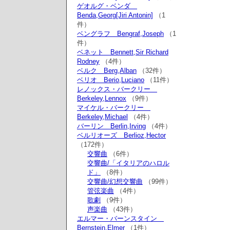
ゲオルグ・ベンダ
Benda,Georg[Jiri Antonin]
（1
件）
ベングラフ Bengraf,Joseph
（1
件）
ベネット Bennett,Sir Richard
Rodney
（4件）
ベルク Berg,Alban
（32件）
ベリオ Berio,Luciano
（11件）
レノックス・バークリー
Berkeley,Lennox
（9件）
マイケル・バークリー
Berkeley,Michael
（4件）
バーリン Berlin,Irving
（4件）
ベルリオーズ Berlioz,Hector
（172件）
交響曲
（6件）
交響曲/「イタリアのハロル
ド」
（8件）
交響曲/幻想交響曲
（99件）
管弦楽曲
（4件）
歌劇
（9件）
声楽曲
（43件）
エルマー・バーンスタイン
Bernstein,Elmer
（1件）