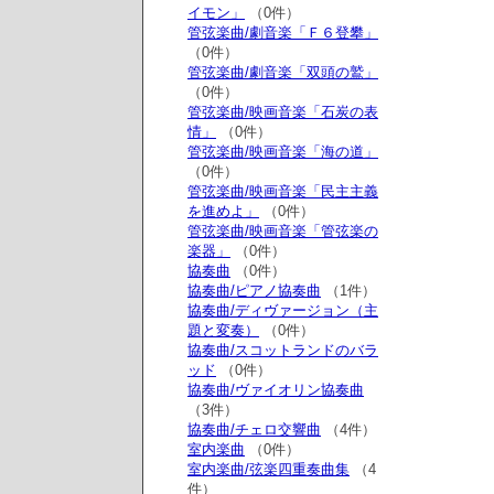
イモン」
（0件）
管弦楽曲/劇音楽「Ｆ６登攀」
（0件）
管弦楽曲/劇音楽「双頭の鷲」
（0件）
管弦楽曲/映画音楽「石炭の表
情」
（0件）
管弦楽曲/映画音楽「海の道」
（0件）
管弦楽曲/映画音楽「民主主義
を進めよ」
（0件）
管弦楽曲/映画音楽「管弦楽の
楽器」
（0件）
協奏曲
（0件）
協奏曲/ピアノ協奏曲
（1件）
協奏曲/ディヴァージョン（主
題と変奏）
（0件）
協奏曲/スコットランドのバラ
ッド
（0件）
協奏曲/ヴァイオリン協奏曲
（3件）
協奏曲/チェロ交響曲
（4件）
室内楽曲
（0件）
室内楽曲/弦楽四重奏曲集
（4
件）