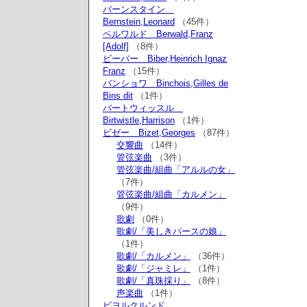
バーンスタイン
Bernstein,Leonard
（45件）
ベルワルド Berwald,Franz
[Adolf]
（8件）
ビーバー Biber,Heinrich Ignaz
Franz
（15件）
バンショワ Binchois,Gilles de
Bins dit
（1件）
バートウィッスル
Birtwistle,Harrison
（1件）
ビゼー Bizet,Georges
（87件）
交響曲
（14件）
管弦楽曲
（3件）
管弦楽曲/組曲「アルルの女」
（7件）
管弦楽曲/組曲「カルメン」
（9件）
歌劇
（0件）
歌劇/「美しきパースの娘」
（1件）
歌劇/「カルメン」
（36件）
歌劇/「ジャミレ」
（1件）
歌劇/「真珠採り」
（8件）
声楽曲
（1件）
ビヨルクルンド