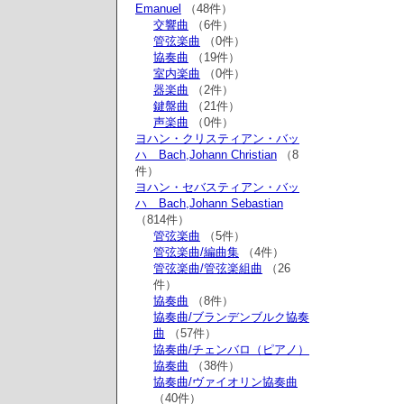
Emanuel
（48件）
交響曲
（6件）
管弦楽曲
（0件）
協奏曲
（19件）
室内楽曲
（0件）
器楽曲
（2件）
鍵盤曲
（21件）
声楽曲
（0件）
ヨハン・クリスティアン・バッ
ハ Bach,Johann Christian
（8
件）
ヨハン・セバスティアン・バッ
ハ Bach,Johann Sebastian
（814件）
管弦楽曲
（5件）
管弦楽曲/編曲集
（4件）
管弦楽曲/管弦楽組曲
（26
件）
協奏曲
（8件）
協奏曲/ブランデンブルク協奏
曲
（57件）
協奏曲/チェンバロ（ピアノ）
協奏曲
（38件）
協奏曲/ヴァイオリン協奏曲
（40件）