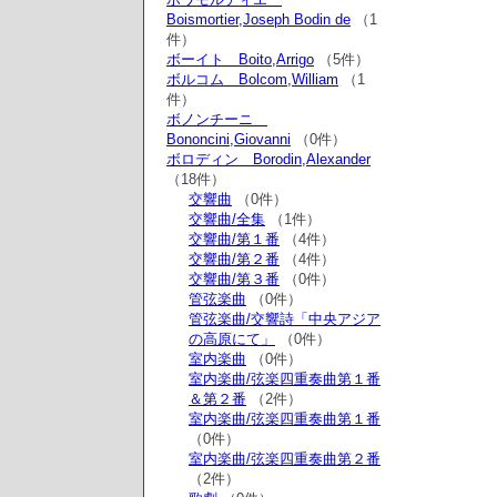
Boismortier,Joseph Bodin de
（1
件）
ボーイト Boito,Arrigo
（5件）
ボルコム Bolcom,William
（1
件）
ボノンチーニ
Bononcini,Giovanni
（0件）
ボロディン Borodin,Alexander
（18件）
交響曲
（0件）
交響曲/全集
（1件）
交響曲/第１番
（4件）
交響曲/第２番
（4件）
交響曲/第３番
（0件）
管弦楽曲
（0件）
管弦楽曲/交響詩「中央アジア
の高原にて」
（0件）
室内楽曲
（0件）
室内楽曲/弦楽四重奏曲第１番
＆第２番
（2件）
室内楽曲/弦楽四重奏曲第１番
（0件）
室内楽曲/弦楽四重奏曲第２番
（2件）