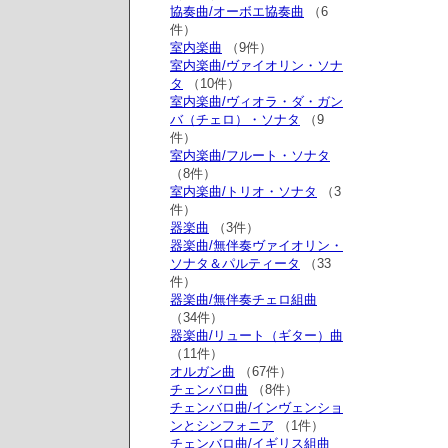
協奏曲/オーボエ協奏曲
（6
件）
室内楽曲
（9件）
室内楽曲/ヴァイオリン・ソナ
タ
（10件）
室内楽曲/ヴィオラ・ダ・ガン
バ（チェロ）・ソナタ
（9
件）
室内楽曲/フルート・ソナタ
（8件）
室内楽曲/トリオ・ソナタ
（3
件）
器楽曲
（3件）
器楽曲/無伴奏ヴァイオリン・
ソナタ＆パルティータ
（33
件）
器楽曲/無伴奏チェロ組曲
（34件）
器楽曲/リュート（ギター）曲
（11件）
オルガン曲
（67件）
チェンバロ曲
（8件）
チェンバロ曲/インヴェンショ
ンとシンフォニア
（1件）
チェンバロ曲/イギリス組曲