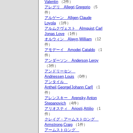
Valentin
（2件）
アレグリ Allegri,Gregorio
（5
件）
アルゲーン Allgen,Claude
Loyola
（1件）
アルムクヴェスト Almquist,Carl
Jonas Love
（1件）
オルウィン Alwyn,William
（12
件）
アモデーイ Amodei,Cataldo
（1
件）
アンダーソン Anderson,Leroy
（3件）
アンドリーセン
Andriessen,Louis
（0件）
アンタイル
Antheil,George[Johann Carl]
（1
件）
アレンスキー Arensky,Anton
Stepanovich
（4件）
アリオスティ Ariosti,Attilio
（1
件）
クレイグ・アームストロング
Armstrong,Craig
（1件）
アームストロング