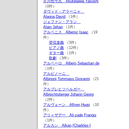
芥川也寸志 Akutagawa Yasushi
（0件）
ダヴィド・アラーニャ
Alagna,David
（1件）
ジェファン・アラン
Alain,Jehan
（1件）
アルベニス Albeniz,Isaac
（19
件）
管弦楽曲
（3件）
ピアノ曲
（12件）
ギター曲
（1件）
歌劇
（3件）
アルベーロ Albero,Sebastian de
（1件）
アルビノーニ
Albinoni,Tommaso Giovanni
（21
件）
アルブレヒツベルガー
Albrechtsberger,Johann Georg
（2件）
アルヴェーン Alfven,Hugo
（10
件）
アリ＝ザデー Ali-zade,Frangiz
（1件）
アルカン Alkan,[Charkles-]