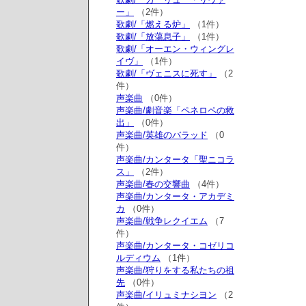
ー」
（2件）
歌劇/「燃える炉」
（1件）
歌劇/「放蕩息子」
（1件）
歌劇/「オーエン・ウィングレ
イヴ」
（1件）
歌劇/「ヴェニスに死す」
（2
件）
声楽曲
（0件）
声楽曲/劇音楽「ペネロペの救
出」
（0件）
声楽曲/英雄のバラッド
（0
件）
声楽曲/カンタータ「聖ニコラ
ス」
（2件）
声楽曲/春の交響曲
（4件）
声楽曲/カンタータ・アカデミ
カ
（0件）
声楽曲/戦争レクイエム
（7
件）
声楽曲/カンタータ・コゼリコ
ルディウム
（1件）
声楽曲/狩りをする私たちの祖
先
（0件）
声楽曲/イリュミナシヨン
（2