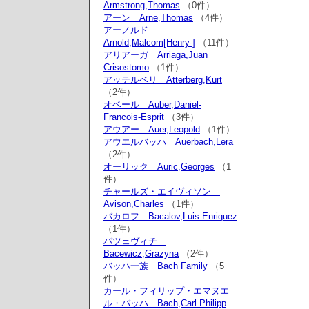
Armstrong,Thomas
（0件）
アーン Arne,Thomas
（4件）
アーノルド
Arnold,Malcom[Henry-]
（11件）
アリアーガ Arriaga,Juan
Crisostomo
（1件）
アッテルベリ Atterberg,Kurt
（2件）
オベール Auber,Daniel-
Francois-Esprit
（3件）
アウアー Auer,Leopold
（1件）
アウエルバッハ Auerbach,Lera
（2件）
オーリック Auric,Georges
（1
件）
チャールズ・エイヴィソン
Avison,Charles
（1件）
バカロフ Bacalov,Luis Enriquez
（1件）
バツェヴィチ
Bacewicz,Grazyna
（2件）
バッハ一族 Bach Family
（5
件）
カール・フィリップ・エマヌエ
ル・バッハ Bach,Carl Philipp