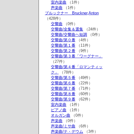
室内楽曲
（1件）
声楽曲
（1件）
ブルックナー Bruckner,Anton
（428件）
交響曲
（0件）
交響曲/全集＆選集
（24件）
交響曲/交響曲ヘ短調
（0件）
交響曲/第０番
（4件）
交響曲/第１番
（11件）
交響曲/第２番
（9件）
交響曲/第３番「ワーグナー」
（27件）
交響曲/第４番「ロマンティッ
ク」
（78件）
交響曲/第５番
（49件）
交響曲/第６番
（22件）
交響曲/第７番
（71件）
交響曲/第８番
（60件）
交響曲/第９番
（62件）
室内楽曲
（1件）
ピアノ曲
（1件）
オルガン曲
（0件）
声楽曲
（0件）
声楽曲/ミサ曲
（6件）
声楽曲/テ・デウム
（3件）