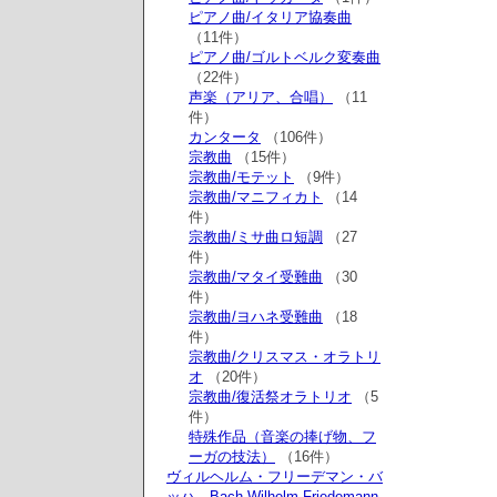
ピアノ曲/イタリア協奏曲
（11件）
ピアノ曲/ゴルトベルク変奏曲
（22件）
声楽（アリア、合唱）
（11
件）
カンタータ
（106件）
宗教曲
（15件）
宗教曲/モテット
（9件）
宗教曲/マニフィカト
（14
件）
宗教曲/ミサ曲ロ短調
（27
件）
宗教曲/マタイ受難曲
（30
件）
宗教曲/ヨハネ受難曲
（18
件）
宗教曲/クリスマス・オラトリ
オ
（20件）
宗教曲/復活祭オラトリオ
（5
件）
特殊作品（音楽の捧げ物、フ
ーガの技法）
（16件）
ヴィルヘルム・フリーデマン・バ
ッハ Bach,Wilhelm Friedemann