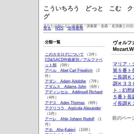
こういちろう どっと こむ ク
グ
あなたの知らない作曲家・演奏家・名曲・名演奏との出
戻る
RSS
管理者用
分類一覧
ヴォルフ
Mozart
このカタログについて
（1件）
CD&SACD作曲家別／アルファベ
マリア・
ット順
（0件）
第５番ト
アベル Abel,Carl Friedrich
（2
件）
ニ長調Ｋ
アダン Adam,Adolphe
（7件）
調Ｋ３３
アダムス Adams,John
（6件）
ト：幻想
アディンセル Addinsell,Richard
５番ト長
（4件）
アデス Ades,Thomas
（8件）
イ長調Ｋ
アグリコラ Agricola,Alexander
（1件）
前のペー
アーレ Ahle,Johann Rudolf
（1
件）
アホ Aho,Kalevi
（10件）