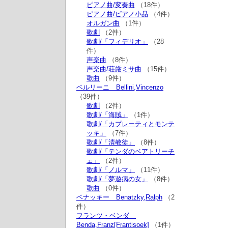
ピアノ曲/変奏曲
（18件）
ピアノ曲/ピアノ小品
（4件）
オルガン曲
（1件）
歌劇
（2件）
歌劇/「フィデリオ」
（28
件）
声楽曲
（8件）
声楽曲/荘厳ミサ曲
（15件）
歌曲
（9件）
ベルリーニ Bellini,Vincenzo
（39件）
歌劇
（2件）
歌劇/「海賊」
（1件）
歌劇/「カプレーティとモンテ
ッキ」
（7件）
歌劇/「清教徒」
（8件）
歌劇/「テンダのベアトリーチ
ェ」
（2件）
歌劇/「ノルマ」
（11件）
歌劇/「夢遊病の女」
（8件）
歌曲
（0件）
ベナッキー Benatzky,Ralph
（2
件）
フランツ・ベンダ
Benda,Franz[Frantisoek]
（1件）