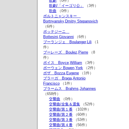
歌劇
（0件）
歌劇/「イーゴリ公」
（3件）
歌曲
（0件）
ボルトニャンスキー
Bortnyansky,Dmitry Stepanovich
（6件）
ボッテジーニ
Bottesini,Giovanni
（6件）
ブーランジェ Boulanger,Lili
（1
件）
ブーレーズ Boulez,Pierre
（8
件）
ボイス Boyce,William
（3件）
ボーウェン Bowen,York
（2件）
ボザ Bozza,Eugene
（1件）
ブラーガ Braga,Antonio
Francisco
（1件）
ブラームス Brahms,Johannes
（658件）
交響曲
（0件）
交響曲/全集＆選集
（52件）
交響曲/第１番
（102件）
交響曲/第２番
（60件）
交響曲/第３番
（53件）
交響曲/第４番
（56件）