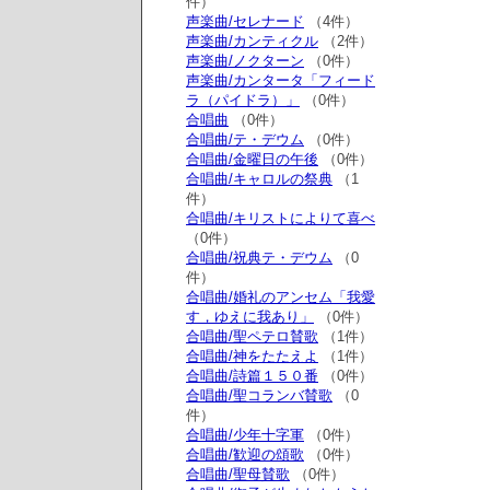
件）
声楽曲/セレナード
（4件）
声楽曲/カンティクル
（2件）
声楽曲/ノクターン
（0件）
声楽曲/カンタータ「フィード
ラ（パイドラ）」
（0件）
合唱曲
（0件）
合唱曲/テ・デウム
（0件）
合唱曲/金曜日の午後
（0件）
合唱曲/キャロルの祭典
（1
件）
合唱曲/キリストによりて喜べ
（0件）
合唱曲/祝典テ・デウム
（0
件）
合唱曲/婚礼のアンセム「我愛
す，ゆえに我あり」
（0件）
合唱曲/聖ペテロ賛歌
（1件）
合唱曲/神をたたえよ
（1件）
合唱曲/詩篇１５０番
（0件）
合唱曲/聖コランバ賛歌
（0
件）
合唱曲/少年十字軍
（0件）
合唱曲/歓迎の頌歌
（0件）
合唱曲/聖母賛歌
（0件）