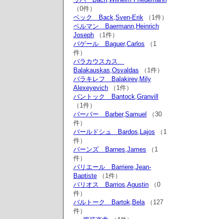
（0件）
ベック Back,Sven-Erik
（1件）
ベルマン Baermann,Heinrich
Joseph
（1件）
バゲール Baguer,Carlos
（1
件）
バラカウスカス
Balakauskas,Osvaldas
（1件）
バラキレフ Balakirev,Mily
Alexeyevich
（1件）
バントック Bantock,Granvill
（1件）
バーバー Barber,Samuel
（30
件）
バールドシュ Bardos,Lajos
（1
件）
バーンズ Barnes,James
（1
件）
バリエール Barriere,Jean-
Baptiste
（1件）
バリオス Barrios,Agustin
（0
件）
バルトーク Bartok,Bela
（127
件）