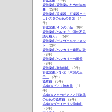
管弦楽曲
（4件）
管弦楽曲/管弦楽のための協奏
曲
（22件）
管弦楽曲/弦楽器，打楽器とチ
ェレスタのための音楽
（7
件）
管弦楽曲/４つの小品
（0件）
管弦楽曲/バレエ「中国の不思
議な役人」
（5件）
管弦楽曲/ディヴェルティメン
ト
（2件）
管弦楽曲/ハンガリー農民の歌
（2件）
管弦楽曲/ハンガリーの風景
（2件）
管弦楽曲/舞踏組曲
（0件）
管弦楽曲/バレエ「木製の王
子」
（2件）
協奏曲
（3件）
協奏曲/ピアノ協奏曲
（11
件）
協奏曲/２台のピアノと打楽器
のための協奏曲
（2件）
協奏曲/ヴァイオリン協奏曲
（6件）