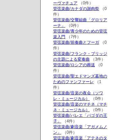
ーヴァチュア
（0件）
管弦楽曲/カナダの謝肉祭
（0
件）
管弦楽曲/交響組曲「グロリア
ーナ」
（0件）
管弦楽曲/青少年のための管弦
楽入門
（7件）
管弦楽曲/前奏曲とフーガ
（0
件）
管弦楽曲/フランク・ブリッジ
の主題による変奏曲
（3件）
管弦楽曲/ロシアの葬送
（0
件）
管弦楽曲/聖エドマンズ墓地の
ためのファンファーレ
（1
件）
管弦楽曲/音楽の夜会（ソワ
レ・ミュージカル）
（0件）
管弦楽曲/音楽のマチネ（マチ
ネ・ミュージカル）
（0件）
管弦楽曲/バレエ「パゴダの王
子」
（4件）
管弦楽曲/劇音楽「アガメムノ
ン」
（0件）
管弦楽曲/劇音楽「アテネのタ